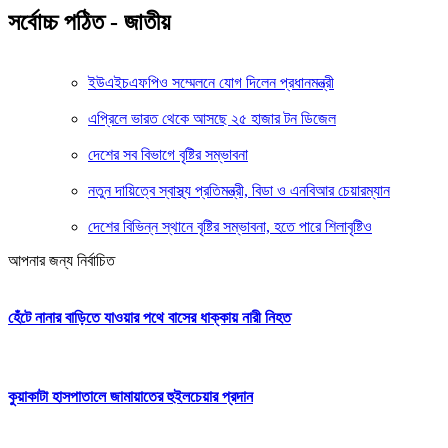
সর্বোচ্চ পঠিত - জাতীয়
ইউএইচএফপিও সম্মেলনে যোগ দিলেন প্রধানমন্ত্রী
এপ্রিলে ভারত থেকে আসছে ২৫ হাজার টন ডিজেল
দেশের সব বিভাগে বৃষ্টির সম্ভাবনা
নতুন দায়িত্বে স্বাস্থ্য প্রতিমন্ত্রী, বিডা ও এনবিআর চেয়ারম্যান
দেশের বিভিন্ন স্থানে বৃষ্টির সম্ভাবনা, হতে পারে শিলাবৃষ্টিও
আপনার জন্য নির্বাচিত
হেঁটে নানার বাড়িতে যাওয়ার পথে বাসের ধাক্কায় নারী নিহত
কুয়াকাটা হাসপাতালে জামায়াতের হুইলচেয়ার প্রদান