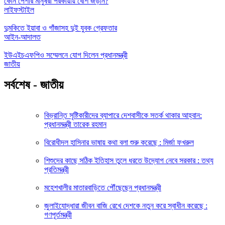
কোন পেশার মানুষরা পরকীয়ায় বেশি জড়ান?
লাইফস্টাইল
দুমকিতে ইয়াবা ও গাঁজাসহ দুই যুবক গ্রেফতার
আইন-আদালত
ইউএইচএফপিও সম্মেলনে যোগ দিলেন প্রধানমন্ত্রী
জাতীয়
সর্বশেষ - জাতীয়
বিভ্রান্তি সৃষ্টিকারীদের ব্যাপারে দেশবাসীকে সতর্ক থাকার আহ্বান:
প্রধানমন্ত্রী তারেক রহমান
বিরোধীদল হাসিনার ভাষায় কথা বলা শুরু করেছে : মির্জা ফখরুল
শিশুদের কাছে সঠিক ইতিহাস তুলে ধরতে উদ্যোগ নেবে সরকার : তথ্য
প্রতিমন্ত্রী
মহেশখালীর মাতারবাড়িতে পৌঁছেছেন প্রধানমন্ত্রী
জুলাইযোদ্ধারা জীবন বাজি রেখে দেশকে নতুন করে স্বাধীন করেছে :
গণপূর্তমন্ত্রী