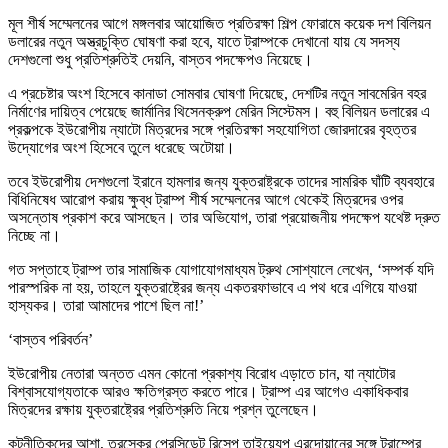
মূল শীর্ষ সম্মেলনের আগে মঙ্গলবার আয়োজিত প্রতিরক্ষা শিল্প ফোরামে কয়েক দশ বিলিয়ন
ডলারের নতুন অস্ত্রচুক্তি ঘোষণা করা হবে, যাতে ট্রাম্পকে দেখানো যায় যে সদস্য
দেশগুলো শুধু প্রতিশ্রুতিই দেয়নি, বাস্তব পদক্ষেপও নিয়েছে।
এ প্রচেষ্টার অংশ হিসেবে কানাডা সোমবার ঘোষণা দিয়েছে, দেশটির নতুন সাবমেরিন বহর
নির্মাণের দায়িত্ব পেয়েছে জার্মানির থিসেনক্রুপ মেরিন সিস্টেমস। বহু বিলিয়ন ডলারের এ
প্রকল্পকে ইউরোপীয় ন্যাটো মিত্রদের সঙ্গে প্রতিরক্ষা সহযোগিতা জোরদারের বৃহত্তর
উদ্যোগের অংশ হিসেবে তুলে ধরেছে অটোয়া।
তবে ইউরোপীয় দেশগুলো ইরানে হামলার জন্য যুক্তরাষ্ট্রকে তাদের সামরিক ঘাঁটি ব্যবহারে
বিধিনিষেধ আরোপ করায় ক্ষুব্ধ ট্রাম্প শীর্ষ সম্মেলনের আগে থেকেই মিত্রদের ওপর
অসন্তোষ প্রকাশ করে আসছেন। তার অভিযোগ, তারা প্রয়োজনীয় পদক্ষেপ যথেষ্ট দ্রুত
নিচ্ছে না।
গত সপ্তাহে ট্রাম্প তার সামাজিক যোগাযোগমাধ্যম ট্রুথ সোশ্যালে লেখেন, ‘সম্পর্ক যদি
পারস্পরিক না হয়, তাহলে যুক্তরাষ্ট্রের জন্য একতরফাভাবে এ পথ ধরে এগিয়ে যাওয়া
হাস্যকর। তারা আমাদের পাশে ছিল না!’
‘বাস্তব পরিবর্তন’
ইউরোপীয় নেতারা অন্তত এমন কোনো প্রকাশ্য বিরোধ এড়াতে চান, যা ন্যাটোর
বিশ্বাসযোগ্যতাকে আরও ক্ষতিগ্রস্ত করতে পারে। ট্রাম্প এর আগেও একাধিকবার
মিত্রদের রক্ষায় যুক্তরাষ্ট্রের প্রতিশ্রুতি নিয়ে প্রশ্ন তুলেছেন।
কূটনীতিকদের আশা, তুরস্কের প্রেসিডেন্ট রিসেপ তাইয়্যেপ এরদোয়ানের সঙ্গে ট্রাম্পের