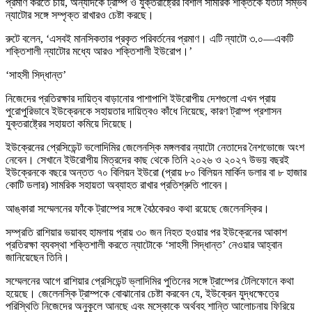
প্রমাণ করতে চায়, অন্যদিকে ট্রাম্প ও যুক্তরাষ্ট্রের বিশাল সামরিক শক্তিকে যতটা সম্ভব
ন্যাটোর সঙ্গে সম্পৃক্ত রাখারও চেষ্টা করছে।
রুটে বলেন, ‘এসবই মানসিকতার প্রকৃত পরিবর্তনের প্রমাণ। এটি ন্যাটো ৩.০—একটি
শক্তিশালী ন্যাটোর মধ্যে আরও শক্তিশালী ইউরোপ।’
‘সাহসী সিদ্ধান্ত’
নিজেদের প্রতিরক্ষার দায়িত্ব বাড়ানোর পাশাপাশি ইউরোপীয় দেশগুলো এখন প্রায়
পুরোপুরিভাবে ইউক্রেনকে সহায়তার দায়িত্বও কাঁধে নিয়েছে, কারণ ট্রাম্প প্রশাসন
যুক্তরাষ্ট্রের সহায়তা কমিয়ে দিয়েছে।
ইউক্রেনের প্রেসিডেন্ট ভলোদিমির জেলেনস্কি মঙ্গলবার ন্যাটো নেতাদের নৈশভোজে অংশ
নেবেন। সেখানে ইউরোপীয় মিত্রদের কাছ থেকে তিনি ২০২৬ ও ২০২৭ উভয় বছরই
ইউক্রেনকে বছরে অন্তত ৭০ বিলিয়ন ইউরো (প্রায় ৮০ বিলিয়ন মার্কিন ডলার বা ৮ হাজার
কোটি ডলার) সামরিক সহায়তা অব্যাহত রাখার প্রতিশ্রুতি পাবেন।
আঙ্কারা সম্মেলনের ফাঁকে ট্রাম্পের সঙ্গে বৈঠকেরও কথা রয়েছে জেলেনস্কির।
সম্প্রতি রাশিয়ার ভয়াবহ হামলায় প্রায় ৩০ জন নিহত হওয়ার পর ইউক্রেনের আকাশ
প্রতিরক্ষা ব্যবস্থা শক্তিশালী করতে ন্যাটোকে ‘সাহসী সিদ্ধান্ত’ নেওয়ার আহ্বান
জানিয়েছেন তিনি।
সম্মেলনের আগে রাশিয়ার প্রেসিডেন্ট ভ্লাদিমির পুতিনের সঙ্গে ট্রাম্পের টেলিফোনে কথা
হয়েছে। জেলেনস্কি ট্রাম্পকে বোঝানোর চেষ্টা করবেন যে, ইউক্রেন যুদ্ধক্ষেত্রে
পরিস্থিতি নিজেদের অনুকূলে আনছে এবং মস্কোকে অর্থবহ শান্তি আলোচনায় ফিরিয়ে