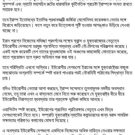
সুসম্পর্ক এবং ন্যাটো মহাসচিব রুটের ধারাবাহিক কূটনৈতিক প্রচেষ্টা ট্রাম্পকে সংযত রাখতে
সহায়ক হবে।
তবে ট্রাম্প ইতোমধ্যে ইতালির প্রধানমন্ত্রী জর্জিয়া মেলোনিসহ কয়েকজন নেতার সঙ্গে
বিরোধে জড়িয়েছেন। ফলে নতুন করে উত্তেজনা সৃষ্টি হওয়ার আশঙ্কাও উড়িয়ে দেওয়া
যাচ্ছে না।
ইরান প্রশ্নে নিজেদের সদিচ্ছা প্রদর্শনের লক্ষ্যে ফ্রান্স ও যুক্তরাজ্যের নেতৃত্বে
ইউরোপীয় দেশগুলো হরমুজ প্রণালিতে সম্ভাব্য একটি নৌ-মিশনের পরিকল্পনা করেছে।
একই সঙ্গে কয়েকটি দেশ তাদের যুদ্ধজাহাজ ওই অঞ্চলের কাছাকাছি মোতায়েন করেছে,
যাতে প্রয়োজন হলে দ্রুত অভিযান শুরু করা যায়।
তবে পরিস্থিতি এখনো অস্থির। ইউরোপীয় দেশগুলো ইরানের সঙ্গে যুক্তরাষ্ট্রের নাজুক
সমঝোতার অগ্রগতি সম্পর্কে স্পষ্ট ধারণা পাওয়ার পরই নৌবাহিনী পাঠানোর সিদ্ধান্ত নিতে
চায়।
যদিও ইউরোপীয় নেতারা আশা করছেন, ট্রাম্প সম্মেলনে তুলনামূলক নমনীয় অবস্থান
নেবেন, তবু তারা এখন এ বাস্তবতা মেনে নিতে শুরু করেছেন যে যুক্তরাষ্ট্র ধীরে ধীরে
ইউরোপীয় নিরাপত্তা ব্যবস্থায় তার প্রত্যক্ষ ভূমিকা কমিয়ে আনছে।
ওয়াশিংটন স্পষ্ট করেছে, ইউরোপের প্রচলিত প্রতিরক্ষার নেতৃত্ব এখন মিত্র
দেশগুলোকেই নিতে হবে। সম্প্রতি যুক্তরাষ্ট্র ন্যাটোর কমান্ডারদের জন্য বরাদ্দ সামরিক
সক্ষমতার পরিমাণও কমানোর ঘোষণা দিয়েছে।
এ অবস্থায় ইউরোপীয় দেশগুলো একদিকে নিজেদের অধিক দায়িত্ব নেওয়ার সক্ষমতা