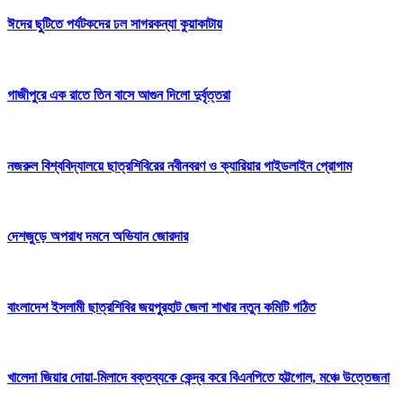
ঈদের ছুটিতে পর্যটকদের ঢল সাগরকন্যা কুয়াকাটায়
গাজীপুরে এক রাতে তিন বাসে আগুন দিলো দুর্বৃত্তরা
নজরুল বিশ্ববিদ্যালয়ে ছাত্রশিবিরের নবীনবরণ ও ক্যারিয়ার গাইডলাইন প্রোগাম
দেশজুড়ে অপরাধ দমনে অভিযান জোরদার
বাংলাদেশ ইসলামী ছাত্রশিবির জয়পুরহাট জেলা শাখার নতুন কমিটি গঠিত
খালেদা জিয়ার দোয়া-মিলাদে বক্তব্যকে কেন্দ্র করে বিএনপিতে হট্টগোল, মঞ্চে উত্তেজনা