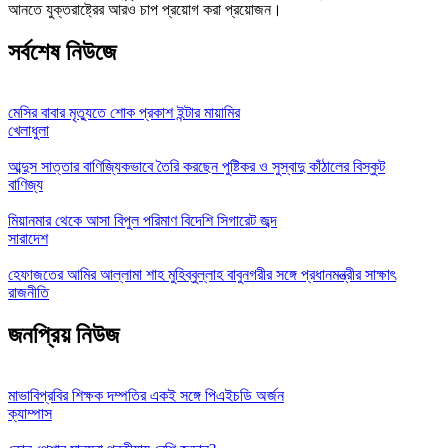
আনতে যুক্তরাষ্ট্রের আরও চাপ প্রয়োগ করা প্রয়োজন।
সর্বশেষ নিউজে
মেসির বাবার মৃত্যুতে শোক প্রকাশ ইন্টার মায়ামির
খেলাধুলা
আব্দুস সাত্তার বাণিজ্যিকভাবে তৈরি করছেন পুষ্টিকর ও সুস্বাদু কাঁঠালের বিস্কুট
বাণিজ্য
মিয়ানমার থেকে আসা বিপুল পরিমাণ বিদেশি সিগারেট জব্দ
সারাদেশ
হেফাজতের আমির আল্লামা শাহ মুহিব্বুল্লাহ বাবুনগরীর সঙ্গে প্রধানমন্ত্রীর সাক্ষাৎ
রাজনীতি
জনপ্রিয় নিউজ
মাভাবিপ্রবির শিক্ষক দম্পতির একই সঙ্গে পিএইচডি অর্জন
ক্যাম্পাস