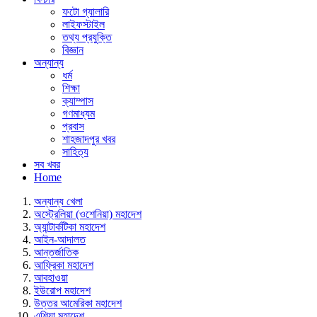
ফটো গ্যালারি
লাইফস্টাইল
তথ্য প্রযুক্তি
বিজ্ঞান
অন্যান্য
ধর্ম
শিক্ষা
ক্যাম্পাস
গণমাধ্যম
প্রবাস
শাহজাদপুর খবর
সাহিত্য
সব খবর
Home
অন্যান্য খেলা
অস্ট্রেলিয়া (ওশেনিয়া) মহাদেশ
অ্যান্টার্কটিকা মহাদেশ
আইন-আদালত
আন্তর্জাতিক
আফ্রিকা মহাদেশ
আবহাওয়া
ইউরোপ মহাদেশ
উত্তর আমেরিকা মহাদেশ
এশিয়া মহাদেশ