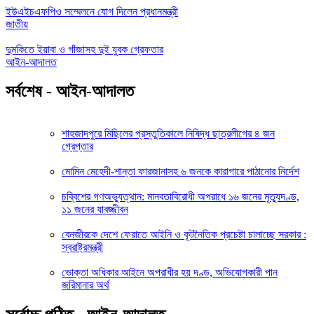
ইউএইচএফপিও সম্মেলনে যোগ দিলেন প্রধানমন্ত্রী
জাতীয়
দুমকিতে ইয়াবা ও গাঁজাসহ দুই যুবক গ্রেফতার
আইন-আদালত
সর্বশেষ - আইন-আদালত
শাহজাদপুরে মিছিলের প্রস্তুতিকালে নিষিদ্ধ ছাত্রলীগের ৪ জন
গ্রেপ্তার
মোমিন মেহেদী-শান্তা ফারজানাসহ ৬ জনকে কারাগারে পাঠানোর নির্দেশ
চব্বিশের গণঅভ্যুত্থান: মানবতাবিরোধী অপরাধে ১৬ জনের মৃত্যুদণ্ড,
১১ জনের যাবজ্জীবন
বেনজীরকে দেশে ফেরাতে আইনি ও কূটনৈতিক প্রচেষ্টা চালাচ্ছে সরকার :
স্বরাষ্ট্রমন্ত্রী
ভোক্তা অধিকার আইনে অপরাধীর হয় দণ্ড, অভিযোগকারী পান
জরিমানার অর্থ