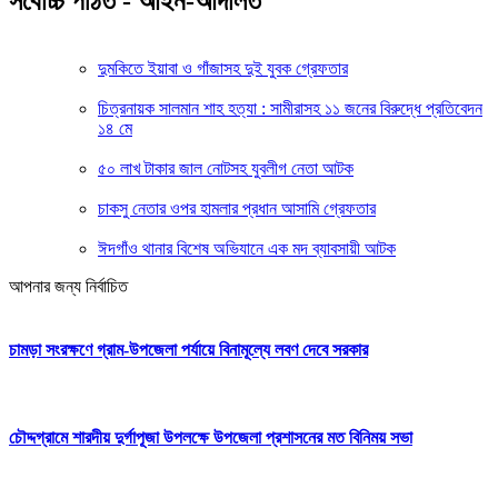
সর্বোচ্চ পঠিত - আইন-আদালত
দুমকিতে ইয়াবা ও গাঁজাসহ দুই যুবক গ্রেফতার
চিত্রনায়ক সালমান শাহ হত্যা : সামীরাসহ ১১ জনের বিরুদ্ধে প্রতিবেদন
১৪ মে
৫০ লাখ টাকার জাল নোটসহ যুবলীগ নেতা আটক
চাকসু নেতার ওপর হামলার প্রধান আসামি গ্রেফতার
ঈদগাঁও থানার বিশেষ অভিযানে এক মদ ব্যাবসায়ী আটক
আপনার জন্য নির্বাচিত
চামড়া সংরক্ষণে গ্রাম-উপজেলা পর্যায়ে বিনামূল্যে লবণ দেবে সরকার
চৌদ্দগ্রামে শারদীয় দুর্গাপূজা উপলক্ষে উপজেলা প্রশাসনের মত বিনিময় সভা