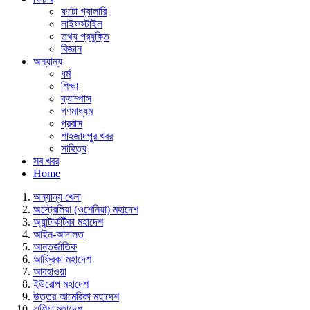
ফটো গ্যালারি
লাইফস্টাইল
তথ্য প্রযুক্তি
বিজ্ঞান
অন্যান্য
ধর্ম
শিক্ষা
ক্যাম্পাস
গণমাধ্যম
প্রবাস
শাহজাদপুর খবর
সাহিত্য
সব খবর
Home
অন্যান্য খেলা
অস্ট্রেলিয়া (ওশেনিয়া) মহাদেশ
অ্যান্টার্কটিকা মহাদেশ
আইন-আদালত
আন্তর্জাতিক
আফ্রিকা মহাদেশ
আবহাওয়া
ইউরোপ মহাদেশ
উত্তর আমেরিকা মহাদেশ
এশিয়া মহাদেশ