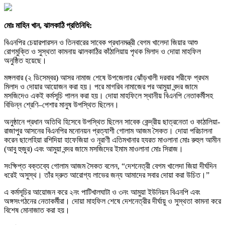
মোঃ মাহিন খান, ঝালকাঠি প্রতিনিধি:
বিএনপির চেয়ারপারসন ও তিনবারের সাবেক প্রধানমন্ত্রী বেগম খালেদা জিয়ার আশু
রোগমুক্তি ও সুস্থতা কামনায় ঝালকাঠির কাঁঠালিয়ায় পৃথক মিলাদ ও দোয়া মাহফিল
অনুষ্ঠিত হয়েছে।
মঙ্গলবার (২ ডিসেম্বর) আসর নামাজ শেষে উপজেলার ঝোঁড়খালী দরবার শরীফে প্রথম
মিলাদ ও দোয়ার আয়োজন করা হয়। পরে মাগরিব নামাজের পর আমুয়া বন্দর জামে
মসজিদেও একই কর্মসূচি পালন করা হয়। দোয়া মাহফিলে স্থানীয় বিএনপি নেতাকর্মীসহ
বিভিন্ন শ্রেণি–পেশার মানুষ উপস্থিত ছিলেন।
অনুষ্ঠানে প্রধান অতিথি হিসেবে উপস্থিত ছিলেন সাবেক কেন্দ্রীয় ছাত্রনেতা ও কাঠালিয়া-
রাজাপুর আসনের বিএনপির মনোনয়ন প্রত্যাশী গোলাম আজম সৈকত। দোয়া পরিচালনা
করেন ছালেহিয়া রশিদিয়া হাফেজিয়া ও নূরাণী এতিমখানার হযরত মাওলানা মোঃ রুহুল আমীন
(আবু হুজুর) এবং আমুয়া বন্দর জামে মসজিদের ইমাম মাওলানা মোঃ সিরাজ।
সংক্ষিপ্ত বক্তব্যে গোলাম আজম সৈকত বলেন, “দেশনেত্রী বেগম খালেদা জিয়া দীর্ঘদিন
ধরেই অসুস্থ। তাঁর দ্রুত আরোগ্য লাভের জন্য আমাদের সবার দোয়া করা উচিত।”
এ কর্মসূচির আয়োজন করে ২নং পাটিখালঘাটা ও ৩নং আমুয়া ইউনিয়ন বিএনপি এবং
অঙ্গসংগঠনের নেতাকর্মীরা। দোয়া মাহফিল শেষে দেশনেত্রীর দীর্ঘায়ু ও সুস্থতা কামনা করে
বিশেষ মোনাজাত করা হয়।