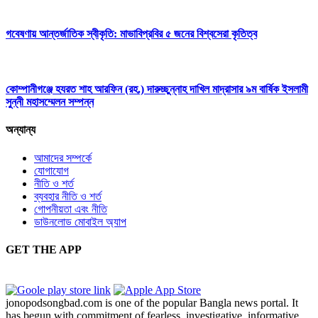
গবেষণায় আন্তর্জাতিক স্বীকৃতি: মাভাবিপ্রবির ৫ জনের বিশ্বসেরা কৃতিত্ব
কোম্পানীগঞ্জে হযরত শাহ আরফিন (রহ.) দারুচ্ছুন্নাহ দাখিল মাদ্রাসার ৯ম বার্ষিক ইসলামী
সুন্নী মহাসম্মেলন সম্পন্ন
অন্যান্য
আমাদের সম্পর্কে
যোগাযোগ
নীতি ও শর্ত
ব্যবহার নীতি ও শর্ত
গোপনীয়তা এবং নীতি
ডাউনলোড মোবাইল অ্যাপ
GET THE APP
jonopodsongbad.com is one of the popular Bangla news portal. It
has begun with commitment of fearless, investigative, informative