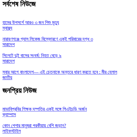
সর্বশেষ নিউজে
হামের উপসর্গে আরও ৩ জন শিশু মৃত্যু
স্বাস্থ্য
নারায়ণগঞ্জে গ্যাস লিকেজ বিস্ফোরণে একই পরিবারের দগ্ধ ৩
সারাদেশ
সিলেটে দুই বাসের সংঘর্ষ: নিহত বেড়ে ৯
সারাদেশ
সবার আগে বাংলাদেশ— এই চেতনাকে অন্তরে ধারণ করতে হবে : মীর হেলাল
জাতীয়
জনপ্রিয় নিউজ
মাভাবিপ্রবির শিক্ষক দম্পতির একই সঙ্গে পিএইচডি অর্জন
ক্যাম্পাস
কোন পেশার মানুষরা পরকীয়ায় বেশি জড়ান?
লাইফস্টাইল