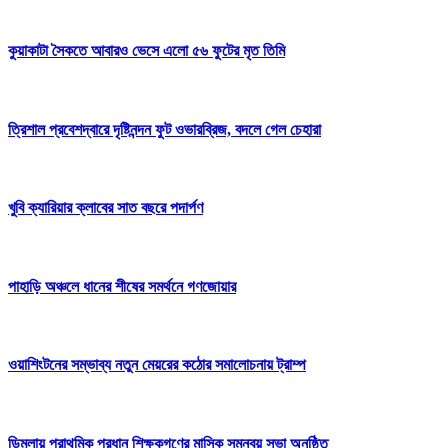
কুয়াকাটা সৈকতে আবারও ভেসে এলো ৫৬ ফুটের মৃত তিমি
ত্রিশাল প্রবেশদ্বারে দৃষ্টিনন্দন ফুট ওভারব্রিজ, বদলে গেল চেহারা
খুবি ক্যারিয়ার ক্লাবের সাত বছরে পদার্পণ
পাহাড়ি অঞ্চলে ধানের শীষের সমর্থনে গণজোয়ার
ওয়াশিংটনের সম্ভাব্য নতুন মেয়রের কঠোর সমালোচনায় ট্রাম্প
ডিমলায় প্রাথমিক প্রধান শিক্ষকগণের মাসিক সমন্বয় সভা অনুষ্ঠিত