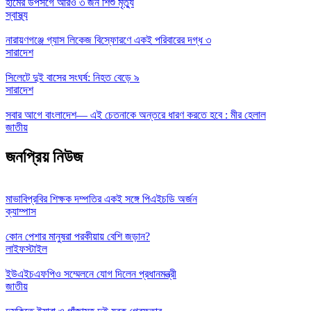
হামের উপসর্গে আরও ৩ জন শিশু মৃত্যু
স্বাস্থ্য
নারায়ণগঞ্জে গ্যাস লিকেজ বিস্ফোরণে একই পরিবারের দগ্ধ ৩
সারাদেশ
সিলেটে দুই বাসের সংঘর্ষ: নিহত বেড়ে ৯
সারাদেশ
সবার আগে বাংলাদেশ— এই চেতনাকে অন্তরে ধারণ করতে হবে : মীর হেলাল
জাতীয়
জনপ্রিয় নিউজ
মাভাবিপ্রবির শিক্ষক দম্পতির একই সঙ্গে পিএইচডি অর্জন
ক্যাম্পাস
কোন পেশার মানুষরা পরকীয়ায় বেশি জড়ান?
লাইফস্টাইল
ইউএইচএফপিও সম্মেলনে যোগ দিলেন প্রধানমন্ত্রী
জাতীয়