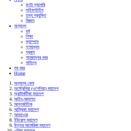
ফটো গ্যালারি
লাইফস্টাইল
তথ্য প্রযুক্তি
বিজ্ঞান
অন্যান্য
ধর্ম
শিক্ষা
ক্যাম্পাস
গণমাধ্যম
প্রবাস
শাহজাদপুর খবর
সাহিত্য
সব খবর
Home
অন্যান্য খেলা
অস্ট্রেলিয়া (ওশেনিয়া) মহাদেশ
অ্যান্টার্কটিকা মহাদেশ
আইন-আদালত
আন্তর্জাতিক
আফ্রিকা মহাদেশ
আবহাওয়া
ইউরোপ মহাদেশ
উত্তর আমেরিকা মহাদেশ
এশিয়া মহাদেশ