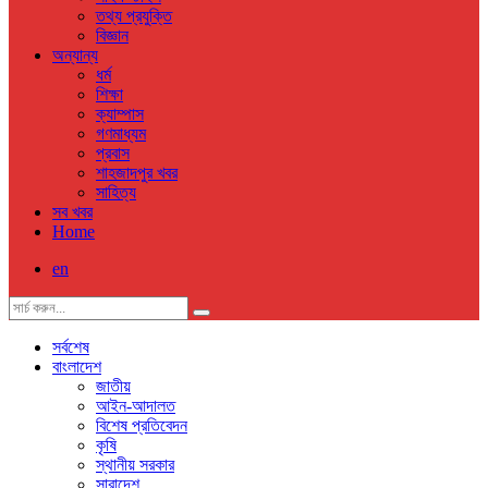
তথ্য প্রযুক্তি
বিজ্ঞান
অন্যান্য
ধর্ম
শিক্ষা
ক্যাম্পাস
গণমাধ্যম
প্রবাস
শাহজাদপুর খবর
সাহিত্য
সব খবর
Home
en
সর্বশেষ
বাংলাদেশ
জাতীয়
আইন-আদালত
বিশেষ প্রতিবেদন
কৃষি
স্থানীয় সরকার
সারাদেশ