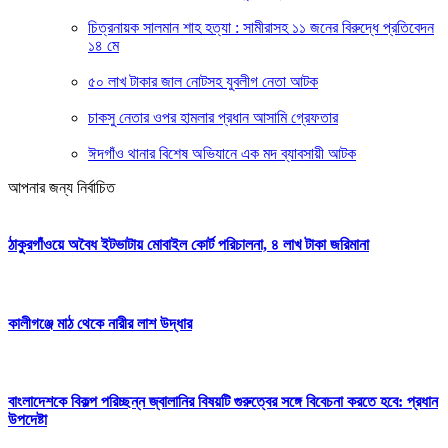
চিত্রনায়ক সালমান শাহ হত্যা : সামীরাসহ ১১ জনের বিরুদ্ধে প্রতিবেদন
১৪ মে
৫০ লাখ টাকার জাল নোটসহ যুবলীগ নেতা আটক
চাকসু নেতার ওপর হামলার প্রধান আসামি গ্রেফতার
ঈদগাঁও থানার বিশেষ অভিযানে এক মদ ব্যাবসায়ী আটক
আপনার জন্য নির্বাচিত
ঠাকুরগাঁওয়ে অবৈধ ইটভাটায় মোবাইল কোর্ট পরিচালনা, ৪ লাখ টাকা জরিমানা
কালীগঞ্জে মাঠ থেকে নারীর লাশ উদ্ধার
বাংলাদেশকে বিকল্প পরিচ্ছন্ন জ্বালানির বিষয়টি গুরুত্বের সঙ্গে বিবেচনা করতে হবে: প্রধান
উপদেষ্টা