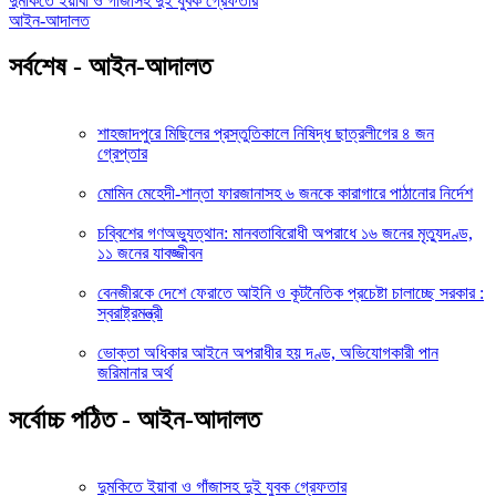
দুমকিতে ইয়াবা ও গাঁজাসহ দুই যুবক গ্রেফতার
আইন-আদালত
সর্বশেষ - আইন-আদালত
শাহজাদপুরে মিছিলের প্রস্তুতিকালে নিষিদ্ধ ছাত্রলীগের ৪ জন
গ্রেপ্তার
মোমিন মেহেদী-শান্তা ফারজানাসহ ৬ জনকে কারাগারে পাঠানোর নির্দেশ
চব্বিশের গণঅভ্যুত্থান: মানবতাবিরোধী অপরাধে ১৬ জনের মৃত্যুদণ্ড,
১১ জনের যাবজ্জীবন
বেনজীরকে দেশে ফেরাতে আইনি ও কূটনৈতিক প্রচেষ্টা চালাচ্ছে সরকার :
স্বরাষ্ট্রমন্ত্রী
ভোক্তা অধিকার আইনে অপরাধীর হয় দণ্ড, অভিযোগকারী পান
জরিমানার অর্থ
সর্বোচ্চ পঠিত - আইন-আদালত
দুমকিতে ইয়াবা ও গাঁজাসহ দুই যুবক গ্রেফতার