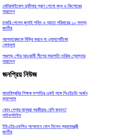
মোটরসাইকেল দুর্ঘটনায় প্রাণ গেলো বৃদ্ধ ও কিশোরের
সারাদেশ
চাকরি পেলেন জুলাই শহিদ ও আহত পরিবারের ১০ সদস্য
জাতীয়
আলভারেজকে বিক্রি করবে না এ্যাথলেটিকো
খেলাধুলা
পঞ্চগড় পৌর আওয়ামী লীগের সভাপতি তারিক গ্রেপ্তার
সারাদেশ
জনপ্রিয় নিউজ
মাভাবিপ্রবির শিক্ষক দম্পতির একই সঙ্গে পিএইচডি অর্জন
ক্যাম্পাস
কোন পেশার মানুষরা পরকীয়ায় বেশি জড়ান?
লাইফস্টাইল
ইউএইচএফপিও সম্মেলনে যোগ দিলেন প্রধানমন্ত্রী
জাতীয়