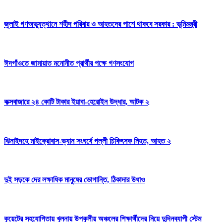
জুলাই গণঅভ্যুত্থানে শহীদ পরিবার ও আহতদের পাশে থাকবে সরকার : ভূমিমন্ত্রী
ঈদগাঁওতে জামায়াত মনোনীত প্রার্থীর পক্ষে গণসংযোগ
কক্সবাজারে ২৪ কোটি টাকার ইয়াবা-হেরোইন উদ্ধার, আটক ২
ঝিনাইদহে মাইক্রোবাস-ভ্যান সংঘর্ষে পল্লী চিকিৎসক নিহত, আহত ২
দুই সড়কে দের লক্ষাধিক মানুষের ভোগান্তি, ঠিকাদার উধাও
কুয়েটের সহযোগিতায় খুলনায় উপকূলীয় অঞ্চলের শিক্ষার্থীদের নিয়ে দুদিনব্যাপী স্টেম