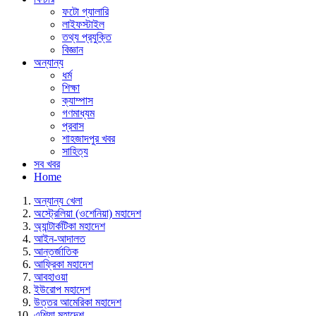
ফটো গ্যালারি
লাইফস্টাইল
তথ্য প্রযুক্তি
বিজ্ঞান
অন্যান্য
ধর্ম
শিক্ষা
ক্যাম্পাস
গণমাধ্যম
প্রবাস
শাহজাদপুর খবর
সাহিত্য
সব খবর
Home
অন্যান্য খেলা
অস্ট্রেলিয়া (ওশেনিয়া) মহাদেশ
অ্যান্টার্কটিকা মহাদেশ
আইন-আদালত
আন্তর্জাতিক
আফ্রিকা মহাদেশ
আবহাওয়া
ইউরোপ মহাদেশ
উত্তর আমেরিকা মহাদেশ
এশিয়া মহাদেশ