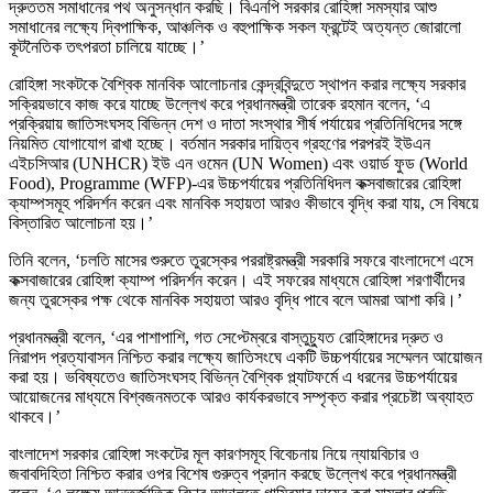
দ্রুততম সমাধানের পথ অনুসন্ধান করছি। বিএনপি সরকার রোহিঙ্গা সমস্যার আশু
সমাধানের লক্ষ্যে দ্বিপাক্ষিক, আঞ্চলিক ও বহুপাক্ষিক সকল ফ্রন্টেই অত্যন্ত জোরালো
কূটনৈতিক তৎপরতা চালিয়ে যাচ্ছে।’
রোহিঙ্গা সংকটকে বৈশ্বিক মানবিক আলোচনার কেন্দ্রবিন্দুতে স্থাপন করার লক্ষ্যে সরকার
সক্রিয়ভাবে কাজ করে যাচ্ছে উল্লেখ করে প্রধানমন্ত্রী তারেক রহমান বলেন, ‘এ
প্রক্রিয়ায় জাতিসংঘসহ বিভিন্ন দেশ ও দাতা সংস্থার শীর্ষ পর্যায়ের প্রতিনিধিদের সঙ্গে
নিয়মিত যোগাযোগ রাখা হচ্ছে। বর্তমান সরকার দায়িত্ব গ্রহণের পরপরই ইউএন
এইচসিআর (UNHCR) ইউ এন ওমেন (UN Women) এবং ওয়ার্ড ফুড (World
Food), Programme (WFP)-এর উচ্চপর্যায়ের প্রতিনিধিদল কক্সবাজারের রোহিঙ্গা
ক্যাম্পসমূহ পরিদর্শন করেন এবং মানবিক সহায়তা আরও কীভাবে বৃদ্ধি করা যায়, সে বিষয়ে
বিস্তারিত আলোচনা হয়।’
তিনি বলেন, ‘চলতি মাসের শুরুতে তুরস্কের পররাষ্ট্রমন্ত্রী সরকারি সফরে বাংলাদেশে এসে
কক্সবাজারের রোহিঙ্গা ক্যাম্প পরিদর্শন করেন। এই সফরের মাধ্যমে রোহিঙ্গা শরণার্থীদের
জন্য তুরস্কের পক্ষ থেকে মানবিক সহায়তা আরও বৃদ্ধি পাবে বলে আমরা আশা করি।’
প্রধানমন্ত্রী বলেন, ‘এর পাশাপাশি, গত সেপ্টেম্বরে বাস্তুচ্যুত রোহিঙ্গাদের দ্রুত ও
নিরাপদ প্রত্যাবাসন নিশ্চিত করার লক্ষ্যে জাতিসংঘে একটি উচ্চপর্যায়ের সম্মেলন আয়োজন
করা হয়। ভবিষ্যতেও জাতিসংঘসহ বিভিন্ন বৈশ্বিক প্ল্যাটফর্মে এ ধরনের উচ্চপর্যায়ের
আয়োজনের মাধ্যমে বিশ্বজনমতকে আরও কার্যকরভাবে সম্পৃক্ত করার প্রচেষ্টা অব্যাহত
থাকবে।’
বাংলাদেশ সরকার রোহিঙ্গা সংকটের মূল কারণসমূহ বিবেচনায় নিয়ে ন্যায়বিচার ও
জবাবদিহিতা নিশ্চিত করার ওপর বিশেষ গুরুত্ব প্রদান করছে উল্লেখ করে প্রধানমন্ত্রী