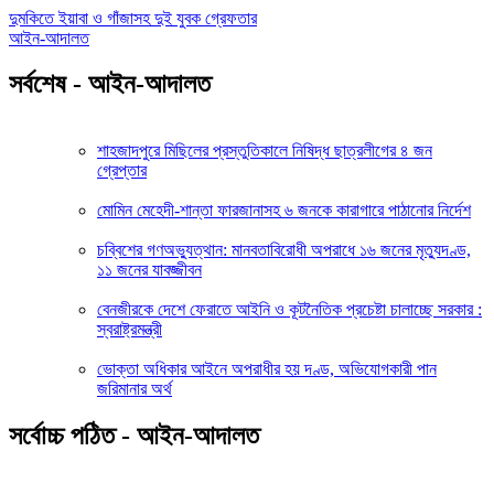
দুমকিতে ইয়াবা ও গাঁজাসহ দুই যুবক গ্রেফতার
আইন-আদালত
সর্বশেষ - আইন-আদালত
শাহজাদপুরে মিছিলের প্রস্তুতিকালে নিষিদ্ধ ছাত্রলীগের ৪ জন
গ্রেপ্তার
মোমিন মেহেদী-শান্তা ফারজানাসহ ৬ জনকে কারাগারে পাঠানোর নির্দেশ
চব্বিশের গণঅভ্যুত্থান: মানবতাবিরোধী অপরাধে ১৬ জনের মৃত্যুদণ্ড,
১১ জনের যাবজ্জীবন
বেনজীরকে দেশে ফেরাতে আইনি ও কূটনৈতিক প্রচেষ্টা চালাচ্ছে সরকার :
স্বরাষ্ট্রমন্ত্রী
ভোক্তা অধিকার আইনে অপরাধীর হয় দণ্ড, অভিযোগকারী পান
জরিমানার অর্থ
সর্বোচ্চ পঠিত - আইন-আদালত