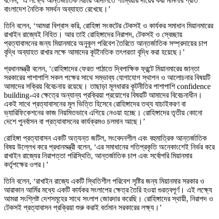
বলেন, ‘এ লক্ষ্যে আন্তর্জাতিক বিচার আদালতে গাম্বিয়ার দায়ের করা মামলার প্রতি
বাংলাদেশ নৈতিক সমর্থন অব্যাহত রেখেছে।’
তিনি বলেন, ‘আমরা বিশ্বাস করি, রোহিঙ্গা সংকটের টেকসই ও কার্যকর সমাধান মিয়ানমারের
রাখাইন রাজ্যেই নিহিত। আর তাই রোহিঙ্গাদের নিরাপদ, টেকসই ও স্বেচ্ছায়
প্রত্যাবাসনের জন্য মিয়ানমারে অনুকূল পরিবেশ তৈরিতে আন্তর্জাতিক সম্প্রদায়ের চাপ
বৃদ্ধি অব্যাহত রাখার লক্ষে আমাদের কূটনৈতিক তৎপরতা বৃদ্ধি করা হয়েছে।’
প্রধানমন্ত্রী বলেন, ‘রোহিঙ্গাদের ফেরত পাঠাতে দ্বিপাক্ষিক ফ্রন্টে মিয়ানমারের জান্তা
সরকারের পাশাপাশি সকল পক্ষের সাথে সম্ভাব্য যোগাযোগ স্থাপন ও আলোচনার বিষয়টি
আমাদের সক্রিয় বিবেচনায় রয়েছে। তাছাড়া মূলধারার কূটনীতির পাশাপাশি confidence
building-এর ক্ষেত্রে অন্যান্য প্রক্রিয়া প্রয়োগের বিষয়টি আমাদের বিবেচনাধীন।
একই সাথে প্রত্যাবাসনের মূল ভিত্তি হিসেবে রোহিঙ্গাদের তথ্য যাচাইকরণ বা
ভ্যারিফিকেশনের কাজ নিয়মিতভাবে এগিয়ে নেওয়া হচ্ছে। রোহিঙ্গাদের তৃতীয় কোনো
দেশে পুনর্বাসন বা প্রত্যাবাসনের কার্যক্রমও চলমান আছে।’
রোহিঙ্গা প্রত্যাবাসন একটি অত্যন্ত জটিল, সংবেদনশীল এবং বহুমাত্রিক আন্তর্জাতিক
বিষয় উল্লেখ করে প্রধানমন্ত্রী বলেন, ‘এর সমাধানের গতিপ্রকৃতি অনেকাংশেই নির্ভর করে
রাখাইন রাজ্যের নিরাপত্তা পরিস্থিতি, আন্তর্জাতিক চাপ এবং সর্বোপরি মিয়ানমার
কর্তৃপক্ষের ওপর।’
তিনি বলেন, ‘রাখাইন রাজ্যে একটি স্থিতিশীল পরিবেশ সৃষ্টির জন্য মিয়ানমার সরকার ও
আরাকান আর্মির মধ্যে একটি কার্যকর সংলাপের ক্ষেত্র তৈরি হওয়া গুরত্বপূর্ণ। এই লক্ষ্যে
আমরা সংশ্লিষ্ট দেশসমূহের সাথে সংলাপ জোরদার করেছি। রোহিঙ্গাদের স্থায়ী, নিরাপদ ও
টেকসই প্রত্যাবাসন প্রক্রিয়া শুরু করাই বর্তমান সরকারের লক্ষ্য।’