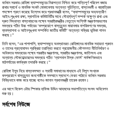
বর্তমান সরকার রোহিঙ্গা ক্যাম্পসমূহের নিরাপত্তা নিশ্চিত করে শান্তিপূর্ণ পরিবেশ বজায়
রাখার স্বার্থে ও মানবিক সংকট মোকাবেলায় অত্যন্ত সুচিন্তিত, বাস্তবধর্মী ও বহুমাত্রিক
পদক্ষেপ গ্রহণ করেছে উল্লেখ করে প্রধানমন্ত্রী বলেন, “ক্যাম্পসমূহের অভ্যন্তরীণ
আইন-শৃঙ্খলা রক্ষা, স্বাগতিক কমিউনিটির সাথে সৌহার্দ্যপূর্ণ সম্পর্ক অক্ষুণ্ন রাখা এবং
দ্রুত সিদ্ধান্ত বাস্তবায়নের লক্ষ্যে স্বরাষ্ট্রমন্ত্রীর নেতৃত্বে সংশ্লিষ্ট মন্ত্রণালয়গুলোর
সমন্বয়ে গঠিত উচ্চ পর্যায়ের ‘বলপ্রয়োগে বাস্তুচ্যুত মায়ানমার নাগরিকগণের সমন্বয়,
ব্যবস্থাপনা ও আইনশৃঙ্খলা সম্পর্কিত জাতীয় কমিটি’ অত্যন্ত সক্রিয় ভূমিকা পালন
করছে।”
তিনি বলেন, “এর পাশাপাশি, ক্যাম্পসমূহে অবস্থানরত রোহিঙ্গাদের মানবিক সহায়তা প্রদান
ও তাদের প্রত্যাবাসন প্রক্রিয়া তরান্বিত করতে প্রয়োজনীয় কৌশলগত নীতিনির্ধারণ ও
অধিকতর সমন্বয়ের লক্ষ্যে পররাষ্ট্র মন্ত্রণালয়, স্বরাষ্ট্র মন্ত্রণালয়, জাতিসংঘ এবং
অন্যান্য স্টেকহোল্ডারদের সমন্বয়ে গঠিত ‘ন্যাশনাল টাস্ক ফোর্স’ সার্বক্ষণিকভাবে
মাঠপর্যায়ের কার্যক্রম তদারকি করছে।”
রোহিঙ্গা ইস্যু নিয়ে বাস্তবসম্মত ও স্থায়ী সমাধানের মাধ্যমে এই বিপুল সংখ্যক
বলপ্রয়োগে বাস্তুচ্যুত জনগোষ্ঠীকে সসম্মানে স্বদেশে ফেরত পাঠাতে বর্তমান সরকার
নিবিড়ভাবে কাজ করে যাচ্ছে বলেও জানান প্রধানমন্ত্রী তারেক রহমান।
এর আগে বিকেল ৩টায় স্পিকার হাফিজ উদ্দিন আহমদের সভাপতিত্বে সংসদ অধিবেশন
শুরু হয়।
সর্বশেষ নিউজে