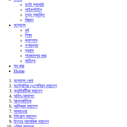
ফটো গ্যালারি
লাইফস্টাইল
তথ্য প্রযুক্তি
বিজ্ঞান
অন্যান্য
ধর্ম
শিক্ষা
ক্যাম্পাস
গণমাধ্যম
প্রবাস
শাহজাদপুর খবর
সাহিত্য
সব খবর
Home
অন্যান্য খেলা
অস্ট্রেলিয়া (ওশেনিয়া) মহাদেশ
অ্যান্টার্কটিকা মহাদেশ
আইন-আদালত
আন্তর্জাতিক
আফ্রিকা মহাদেশ
আবহাওয়া
ইউরোপ মহাদেশ
উত্তর আমেরিকা মহাদেশ
এশিয়া মহাদেশ