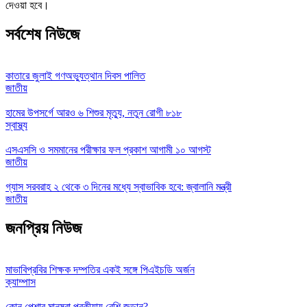
দেওয়া হবে।
সর্বশেষ নিউজে
কাতারে জুলাই গণঅভ্যুত্থান দিবস পালিত
জাতীয়
হামের উপসর্গে আরও ৬ শিশুর মৃত্যু, নতুন রোগী ৮১৮
স্বাস্থ্য
এসএসসি ও সমমানের পরীক্ষার ফল প্রকাশ আগামী ১০ আগস্ট
জাতীয়
গ্যাস সরবরাহ ২ থেকে ৩ দিনের মধ্যে স্বাভাবিক হবে: জ্বালানি মন্ত্রী
জাতীয়
জনপ্রিয় নিউজ
মাভাবিপ্রবির শিক্ষক দম্পতির একই সঙ্গে পিএইচডি অর্জন
ক্যাম্পাস
কোন পেশার মানুষরা পরকীয়ায় বেশি জড়ান?