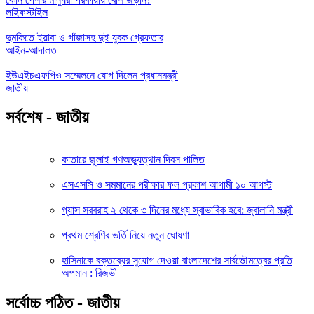
লাইফস্টাইল
দুমকিতে ইয়াবা ও গাঁজাসহ দুই যুবক গ্রেফতার
আইন-আদালত
ইউএইচএফপিও সম্মেলনে যোগ দিলেন প্রধানমন্ত্রী
জাতীয়
সর্বশেষ - জাতীয়
কাতারে জুলাই গণঅভ্যুত্থান দিবস পালিত
এসএসসি ও সমমানের পরীক্ষার ফল প্রকাশ আগামী ১০ আগস্ট
গ্যাস সরবরাহ ২ থেকে ৩ দিনের মধ্যে স্বাভাবিক হবে: জ্বালানি মন্ত্রী
প্রথম শ্রেণির ভর্তি নিয়ে নতুন ঘোষণা
হাসিনাকে বক্তব্যের সুযোগ দেওয়া বাংলাদেশের সার্বভৌমত্বের প্রতি
অপমান : রিজভী
সর্বোচ্চ পঠিত - জাতীয়