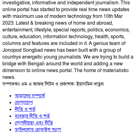
investigative, informative and independent journalism. This
online portal has started to provide real time news updates
with maximum use of modern technology from 10th Mar
2023. Latest & breaking news of home and abroad,
entertainment, lifestyle, special reports, politics, economics,
culture, education, information technology, health, sports,
columns and features are included in it. A genius team of
Jonopod Songbad news has been built with a group of
countrys energetic young journalists. We are trying to build a
bridge with Bengali around the world and adding a new
dimension to online news portal. The home of materialistic
news.
সম্পাদকঃ এম এ জাফর লিটন ও প্রকাশক: ইয়াসমিন খাতুন
আমাদের সম্পর্কে
যোগাযোগ
নীতি ও শর্ত
ব্যবহার নীতি ও শর্ত
গোপনীয়তা এবং নীতি
ডাউনলোড মোবাইল অ্যাপ