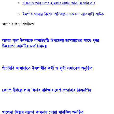
চাকসু নেতার ওপর হামলার প্রধান আসামি গ্রেফতার
ঈদগাঁও থানার বিশেষ অভিযানে এক মদ ব্যাবসায়ী আটক
আপনার জন্য নির্বাচিত
আসন্ন পূজা উপলক্ষে বাঘাইছড়ি উপজেলা জামায়াতের সাথে পূজা
উদযাপন কমিটির মতবিনিময়
পাঁচবিবি জামায়াতে ইসলামীর কর্মী ও সূধী সমাবেশ অনুষ্ঠিত
কোম্পানীগঞ্জে লাল মিয়ার বহিষ্কারাদেশ প্রত্যাহার বিএনপির
খালেদা জিয়ার সুস্থতা কামনায় দোয়া মাহফিল অনুষ্ঠিত