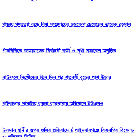
গাজায় গণহত্যা বন্ধে বিশ্ব সম্প্রদায়ের হস্তক্ষেপ চেয়েছেন তারেক রহমান
পাঁচবিবিতে জামায়াতের নির্বাচনী কর্মী ও সূধী সমাবেশ অনুষ্ঠিত
বাউফলে নিখোঁজের তিন দিন পর শতবর্ষী বৃদ্ধের লাশ উদ্ধার
গাইবান্ধার সাঘাটায় কয়লা কারখানায় অভিযানে ইউএনও
উসমান হাদীর ওপর গুলির প্রতিবাদে চাঁপাইনবাবগঞ্জে বিএনপির বিক্ষোভ
ও প্রতিবাদ মিছিল