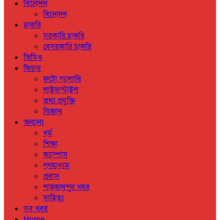
বিনোদন
বিনোদন
চাকরি
সরকারি চাকরি
বেসরকারি চাকরি
ভিডিও
ফিচার
ফটো গ্যালারি
লাইফস্টাইল
তথ্য প্রযুক্তি
বিজ্ঞান
অন্যান্য
ধর্ম
শিক্ষা
ক্যাম্পাস
গণমাধ্যম
প্রবাস
শাহজাদপুর খবর
সাহিত্য
সব খবর
Home