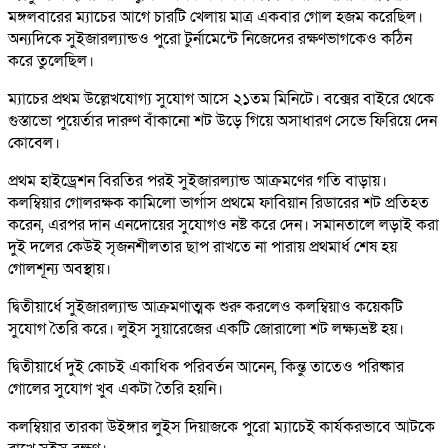
মঙ্গলবারের ম্যাচের আগে চারটি খেলায় মাত্র একবার গোল হজম করেছিল।
অন্যদিকে সুইজারল্যান্ডও পুরো টুর্নামেন্টে নিজেদের রক্ষণভাগকেও কঠিন
করে তুলেছিল।
ম্যাচের প্রথম উল্লেখযোগ্য সুযোগ আসে ২১তম মিনিটে। বক্সের বাইরে থেকে
গুস্তাভো পুয়ের্তার দারুণ বাঁকানো শট উড়ে গিয়ে অসাধারণ সেভে ফিরিয়ে দেন
কোবেল।
প্রথম হাইড্রেশন বিরতির পরই সুইজারল্যান্ড আক্রমণের গতি বাড়ায়।
কলম্বিয়ার গোলরক্ষক কামিলো ভার্গাস প্রথমে ফাবিয়ান রিডারের শট প্রতিহত
করেন, এরপর দান এনদোয়ের সুযোগও নষ্ট করে দেন। সমানতালে লড়াই করা
দুই দলের কেউই সৃজনশীলতার ছাপ রাখতে না পারায় প্রথমার্ধ শেষ হয়
গোলশূন্য অবস্থায়।
দ্বিতীয়ার্ধে সুইজারল্যান্ড আক্রমণাত্মক শুরু করলেও কলম্বিয়াও কয়েকটি
সুযোগ তৈরি করে। লুইস সুয়ারেজের একটি জোরালো শট লক্ষ্যভ্রষ্ট হয়।
দ্বিতীয়ার্ধে দুই কোচই একাধিক পরিবর্তন আনেন, কিন্তু তাতেও পরিষ্কার
গোলের সুযোগ খুব একটা তৈরি হয়নি।
কলম্বিয়ার তারকা উইঙ্গার লুইস দিয়াজকে পুরো ম্যাচেই কার্যকরভাবে আটকে