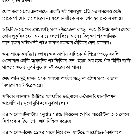
রাখে সুইস রক্ষণ।
যোগ করা সময়ে এনদোয়ের একটি শট গোলমুখ অতিক্রম করলেও কেউ
তাতে পা ছোঁয়াতে পারেননি। ফলে নির্ধারিত সময় শেষ হয় ০-০ সমতায়।
অতিরিক্ত সময়ের প্রথমার্ধেই ম্যাচে উত্তেজনা বাড়ে। নবম মিনিটে কর্নার থেকে
জোন লুকুমির হেড ক্রসবারে লেগে ফিরে আসে। কিছুক্ষণ পর জামিন্তন
কাম্পাসের শক্তিশালী শটও দারুণ দক্ষতায় ঠেকিয়ে দেন কোবেল।
অন্য প্রান্তে কলম্বিয়ার গোলরক্ষক ভার্গাস বাঁদিকে ঝাঁপিয়ে পডড়ে বদলি
খেলোয়াড় জেকি আমদুনির শট ফিরিয়ে দেন। ম্যাচ শেষ হতে পাঁচ মিনিট বাকি
থাকতে জয়ের সুবর্ণ সুযোগ নষ্ট করেন কাম্পাস।
শেষ পর্যন্ত দুই দলের মধ্যে কোনো পার্থক্য গড়ে না ওঠায় ম্যাচের ভাগ্য
নির্ধারণ হয় টাইব্রেকারে।
শনিবার কানসাস সিটিতে কোয়ার্টার ফাইনালে বর্তমান বিশ্বচ্যাম্পিয়ন
আর্জেন্টিনার মুখোমুখি হবে সুইজারল্যান্ড।
এর আগে আটলান্টায় অনুষ্ঠিত ম্যাচে লিওনেল মেসির আর্জেন্টিনা ৩-২ গোলে
মিশরকে হারিয়ে শেষ আট নিশ্চিত করেছে।
এর আগে সর্বশেষ ১৯৫৪ সালে নিজেদের মাটিতে আয়োজিত বিশ্বকাপে