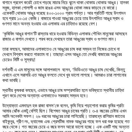
বাগানে প্রবেশ করেই চোখে পড়ছে মাচার নিচে ঝুলে থাকা থোকায় থোকায় আঙুর। হালকা
সবুজ, হালকা গোলাপী ও জাম রঙের এসব আঙুরের থোকা নজর কাড়বে যে কারো।
একেকটি থোকায় আঙুর ধরেছে ৪০০-১০০০ গ্রাম পর্যন্ত। আর প্রতিটি গাছে উৎপাদন
হবে প্রায় ১০-১৫ কেজি। বাজারে পাওয়া আঙুরের চেয়ে তার উৎপাদিত আঙুর স্বাদ ও
গুণগত মানে অনন্য হওয়ায় এর এলাকায় এর চাহিদাও রয়েছে বেশ।
‘কৃষিবিদ আঙুর বাগান’টি রাস্তার ধারে হওয়ায় বিভিন্ন এলাকার শৌখিন মানুষেরা আসছেন
রাজার এ বাগান দেখতে। পরখ করে দেখছেন তারা আঙুরের স্বাদ ও গুণগত মান।
তারা বলছেন, আমাদের এলাকাতেও যে আঙুরের চাষ করা সম্ভব তা নিজের চোখে না
দেখলে বিশ্বাস করতে পারতাম না। তাছাড়া এসব আঙুর তো দেখছি বাজারের আঙুরের
চেয়েও মিষ্টি ও সুস্বাদু!
দর্শনার্থী এ এম মাসুদের সঙ্গে আলাপকালে বলেন, ‘ভিডিওতে আঙুর চাষ দেখেছি, কিন্তু
এখানে এসে সরাসরি এত আঙুর ফলতে দেখে খুব ভালো লাগছে। আমরাও চারা লাগানোর
কথা ভাবছি।
স্থানীয় কৃষকরা বলছেন, এভাবে আঙুর চাষ সম্প্রসারিত হলে ভবিষ্যতে স্থানীয় চাহিদা
পূরণ করে দেশের অন্যান্য এলাকাতেও সরবরাহ সম্ভব হবে।
উদ্যোক্তা এমদাদুল হক রাজা বাসস’কে বলেন, কৃষি নিয়ে পড়াশোনা করায় কৃষির প্রতি
আমার ঝোঁক একটু বেশিই ছিল। বিশেষত আঙুর চাষের প্রতি। ৩-৪ বছরের চেষ্টায় এখন
আমি অনেকটা সফল। ২৬ ধরনের আঙুরের চারা লাগিয়েছি। তারমধ্যে রাশিয়ান জাতের
বাইকুনুর, গ্রীণ লং, ভ্যালেজ এবং প্রেসটিজ নামক আঙুরের গাছে ফল ধরা শুরু হয়েছে গত
বছর থেকে। গত বছরের চেয়ে এ বছর ফলন আরো ভালো হচ্ছে। এক একটি গাছ অন্তত