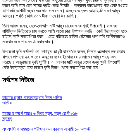
২০-৩০ বছর ফল দেবে। বাজারের আঙুরের চেয়ে এর স্বাদ খুবই মিষ্টি ও সুস্বাদু। এর
কারণ আমি চাষে জৈব সারের প্রতি জোর দিয়েছি। অন্যান্য জাতগুলোর গাছ ছোট হওয়ায়
আশাকরি আগামী বছর সেগুলোও ফল দেবে। এবছরে অন্তত আড়াই-তিন মণ আঙুর
আসবে। প্রতি কেজি ৩০০ টাকা দামে বিক্রি করছি।
তিনি আরও বলেন, বেলে-দোআঁশ মাটি আঙুর চাষের জন্য খুবই উপযোগী। এজন্য
বাণিজ্যিক ভিত্তিতে চাষ করতে আমি আরো চারা উৎপাদন করছি। কেউ উদ্যোক্তা হতে
চাইলে আমি সহযোগিতা করব। এতে পরিবারের চাহিদা মেটনোর পাশাপাশি আর্থিকভাবেও
লাভবান হতে পারবেন উদ্যোক্তারা।
উপজেলা কৃষি কর্মকর্তা মো. কাইয়ুম চৌধুরী বাসস’কে বলেন, শিক্ষক এমদাদুল হক রাজার
বাগানে লাগানো ২২ জাতের আঙুরের মধ্যে ইতোমধ্যে ৪ জাতের আঙুর গাছে ফল
ধরেছে। আঙুরগুলো খুবই সুমিষ্ট। এ এলাকার মাটি আঙুর চাষের জন্য খুবই উপযোগী।
কেউ উদ্যোক্তা হতে চাইলে কৃষি বিভাগ থেকে সহযোগিতা করা হবে।
সর্বশেষ নিউজে
কাতারে জুলাই গণঅভ্যুত্থান দিবস পালিত
জাতীয়
হামের উপসর্গে আরও ৬ শিশুর মৃত্যু, নতুন রোগী ৮১৮
স্বাস্থ্য
এসএসসি ও সমমানের পরীক্ষার ফল প্রকাশ আগামী ১০ আগস্ট