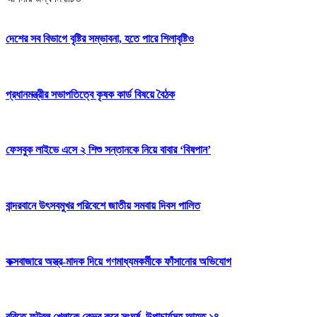
দেশের সব বিভাগে বৃষ্টির সম্ভাবনা, হতে পারে শিলাবৃষ্টিও
প্রধানমন্ত্রীর সভাপতিত্বে কৃষক কার্ড বিষয়ে বৈঠক
ফেসবুক লাইভে এসে ২ শিশু সন্তানকে নিয়ে বাবার ‘বিষপান’
বান্দরবানে উৎসবমুখর পরিবেশে জাতীয় সমবায় দিবস পালিত
কক্সবাজারে অস্ত্র-মাদক দিয়ে গণমাধ্যমকর্মীকে ফাঁসানোর অভিযোগ
ববিতে ফুটবল খেলাকে কেন্দ্র করে সংঘর্ষ, উপাচার্যসহ আহত ১৪