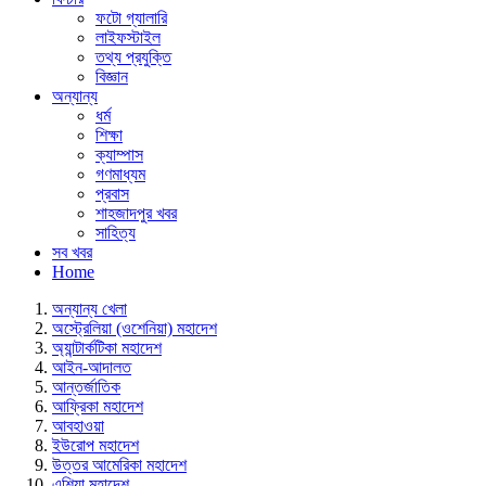
ফটো গ্যালারি
লাইফস্টাইল
তথ্য প্রযুক্তি
বিজ্ঞান
অন্যান্য
ধর্ম
শিক্ষা
ক্যাম্পাস
গণমাধ্যম
প্রবাস
শাহজাদপুর খবর
সাহিত্য
সব খবর
Home
অন্যান্য খেলা
অস্ট্রেলিয়া (ওশেনিয়া) মহাদেশ
অ্যান্টার্কটিকা মহাদেশ
আইন-আদালত
আন্তর্জাতিক
আফ্রিকা মহাদেশ
আবহাওয়া
ইউরোপ মহাদেশ
উত্তর আমেরিকা মহাদেশ
এশিয়া মহাদেশ