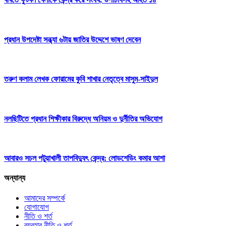
প্রধান উপদেষ্টা সন্ধ্যা ৬টায় জাতির উদ্দেশে ভাষণ দেবেন
তরুণ কলাম লেখক ফোরামের কুবি শাখার নেতৃত্বে মাসুম-সাইদুল
নলছিটিতে প্রধান শিক্ষীকার বিরুদ্ধে অনিয়ম ও দুর্নীতির অভিযোগ
আবারও সচল পটুয়াখালী তাপবিদ্যুৎ কেন্দ্র: লোডশেডিং কমার আশা
অন্যান্য
আমাদের সম্পর্কে
যোগাযোগ
নীতি ও শর্ত
ব্যবহার নীতি ও শর্ত