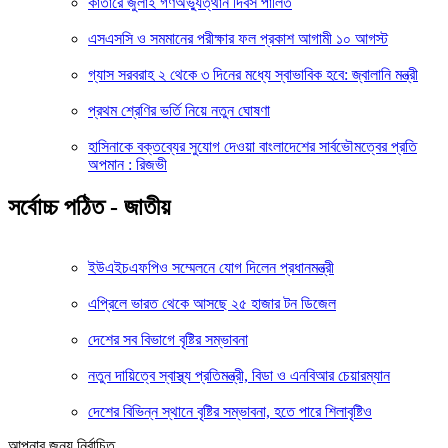
কাতারে জুলাই গণঅভ্যুত্থান দিবস পালিত
এসএসসি ও সমমানের পরীক্ষার ফল প্রকাশ আগামী ১০ আগস্ট
গ্যাস সরবরাহ ২ থেকে ৩ দিনের মধ্যে স্বাভাবিক হবে: জ্বালানি মন্ত্রী
প্রথম শ্রেণির ভর্তি নিয়ে নতুন ঘোষণা
হাসিনাকে বক্তব্যের সুযোগ দেওয়া বাংলাদেশের সার্বভৌমত্বের প্রতি
অপমান : রিজভী
সর্বোচ্চ পঠিত - জাতীয়
ইউএইচএফপিও সম্মেলনে যোগ দিলেন প্রধানমন্ত্রী
এপ্রিলে ভারত থেকে আসছে ২৫ হাজার টন ডিজেল
দেশের সব বিভাগে বৃষ্টির সম্ভাবনা
নতুন দায়িত্বে স্বাস্থ্য প্রতিমন্ত্রী, বিডা ও এনবিআর চেয়ারম্যান
দেশের বিভিন্ন স্থানে বৃষ্টির সম্ভাবনা, হতে পারে শিলাবৃষ্টিও
আপনার জন্য নির্বাচিত