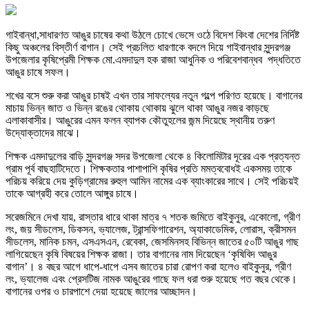
গাইবান্ধা,সাধারণত আঙুর চাষের কথা উঠলে চোখে ভেসে ওঠে বিদেশ কিংবা দেশের নির্দিষ্ট
কিছু অঞ্চলের বিস্তীর্ণ বাগান। সেই প্রচলিত ধারণাকে বদলে দিয়ে গাইবান্ধার সুন্দরগঞ্জ
উপজেলার কৃষিপ্রেমী শিক্ষক মো.এমদাদুল হক রাজা আধুনিক ও পরিবেশবান্ধব পদ্ধতিতে
আঙুর চাষে সফল।
শখের বসে শুরু করা আঙুর চাষই এখন তার সাফল্যের নতুন গল্পে পরিণত হয়েছে। বাগানের
মাচায় ভিন্ন জাত ও ভিন্ন রঙের থোকায় থোকায় ঝুলে থাকা আঙুর নজর কাড়ছে
এলাকাবাসীর। আঙুরের এমন ফলন ব্যাপক কৌতুহলের জন্ম দিয়েছে স্থানীয় তরুণ
উদ্যোক্তাদের মাঝে।
শিক্ষক এমদাদুলের বাড়ি সুন্দরগঞ্জ সদর উপজেলা থেকে ৪ কিলোমিটার দূরের এক প্রত্যন্ত
গ্রাম পূর্ব বাছহাটিদেতে। শিক্ষকতার পাশাপাশি কৃষির প্রতি মমত্ববোধই একসময় তাকে
পরিচয় করিয়ে দেয় কুড়িগ্রামের রুহুল আমিন নামের এক ব্যাংকারের সাথে। সেই পরিচয়ই
তাকে আগ্রহী করে তোলে আঙ্গুর চাষে।
সরেজমিনে দেখা যায়, রাস্তার ধারে থাকা মাত্র ৭ শতক জমিতে বাইকুনুর, একোলো, গ্রীণ
লং, জয় সীডলেস, ডিকসন, ভ্যালেজ, ট্রান্সফিগারেশন, অ্যাকাডেমিক, লোরাস, ক্রীসমন
সীডলেস, মানিক চমন, এসএসএন, রেবেকা, জেসমিনসহ বিভিন্ন জাতের ৫০টি আঙুর গাছ
লাগিয়েছেন কৃষি বিষয়ের শিক্ষক রাজা। তার বাগানের নাম দিয়েছেন ‘কৃষিবিদ আঙুর
বাগান’। ৪ বছর আগে ধাপে-ধাপে এসব জাতের চারা রোপণ করা হলেও বাইকুনুর, গ্রীণ
লং, ভ্যালেজ এবং প্রেসটিজ নামক আঙুরের গাছে ফল ধরা শুরু হয়েছে গত বছর থেকে।
বাগানের ওপর ও চারপাশে দেয়া হয়েছে জালের আচ্ছাদন।