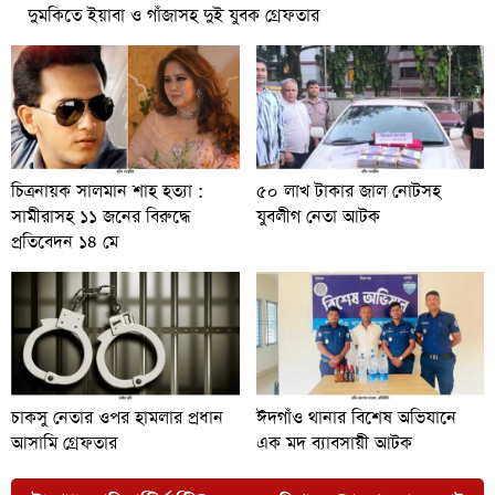
দুমকিতে ইয়াবা ও গাঁজাসহ দুই যুবক গ্রেফতার
চিত্রনায়ক সালমান শাহ হত্যা :
৫০ লাখ টাকার জাল নোটসহ
সামীরাসহ ১১ জনের বিরুদ্ধে
যুবলীগ নেতা আটক
প্রতিবেদন ১৪ মে
চাকসু নেতার ওপর হামলার প্রধান
ঈদগাঁও থানার বিশেষ অভিযানে
আসামি গ্রেফতার
এক মদ ব্যাবসায়ী আটক