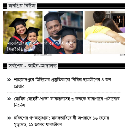
জনপ্রিয় নিউজ
মাভাবিপ্রবির শিক্ষক দম্পতির একই সঙ্গে
কোন পেশার মানুষরা পর
পিএইচডি অর্জন
জড়ান?
সর্বশেষ - আইন-আদালত
শাহজাদপুরে মিছিলের প্রস্তুতিকালে নিষিদ্ধ ছাত্রলীগের ৪ জন
গ্রেপ্তার
মোমিন মেহেদী-শান্তা ফারজানাসহ ৬ জনকে কারাগারে পাঠানোর
নির্দেশ
চব্বিশের গণঅভ্যুত্থান: মানবতাবিরোধী অপরাধে ১৬ জনের
মৃত্যুদণ্ড, ১১ জনের যাবজ্জীবন