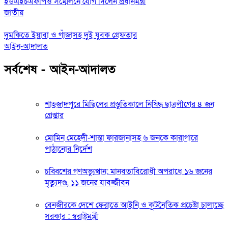
ইউএইচএফপিও সম্মেলনে যোগ দিলেন প্রধানমন্ত্রী
জাতীয়
দুমকিতে ইয়াবা ও গাঁজাসহ দুই যুবক গ্রেফতার
আইন-আদালত
সর্বশেষ - আইন-আদালত
শাহজাদপুরে মিছিলের প্রস্তুতিকালে নিষিদ্ধ ছাত্রলীগের ৪ জন
গ্রেপ্তার
মোমিন মেহেদী-শান্তা ফারজানাসহ ৬ জনকে কারাগারে
পাঠানোর নির্দেশ
চব্বিশের গণঅভ্যুত্থান: মানবতাবিরোধী অপরাধে ১৬ জনের
মৃত্যুদণ্ড, ১১ জনের যাবজ্জীবন
বেনজীরকে দেশে ফেরাতে আইনি ও কূটনৈতিক প্রচেষ্টা চালাচ্ছে
সরকার : স্বরাষ্ট্রমন্ত্রী