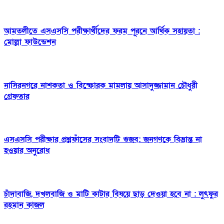
আমতলীতে এসএসসি পরীক্ষার্থীদের ফরম পূরনে আর্থিক সহায়তা :
মোল্লা ফাউন্ডেশন
নাসিরনগরে নাশকতা ও বিস্ফোরক মামলায় আসাদুজ্জামান চৌধুরী
গ্রেফতার
এসএসসি পরীক্ষার প্রশ্নফাঁসের সংবাদটি গুজব: জনগণকে বিভ্রান্ত না
হওয়ার অনুরোধ
চাঁদাবাজি, দখলবাজি ও মাটি কাটার বিষয়ে ছাড় দেওয়া হবে না : লুৎফুর
রহমান কাজল