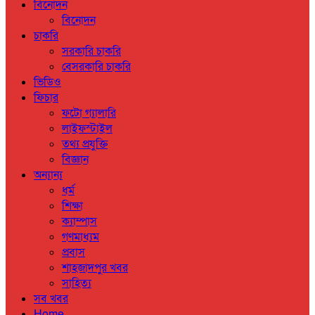
বিনোদন
বিনোদন
চাকরি
সরকারি চাকরি
বেসরকারি চাকরি
ভিডিও
ফিচার
ফটো গ্যালারি
লাইফস্টাইল
তথ্য প্রযুক্তি
বিজ্ঞান
অন্যান্য
ধর্ম
শিক্ষা
ক্যাম্পাস
গণমাধ্যম
প্রবাস
শাহজাদপুর খবর
সাহিত্য
সব খবর
Home