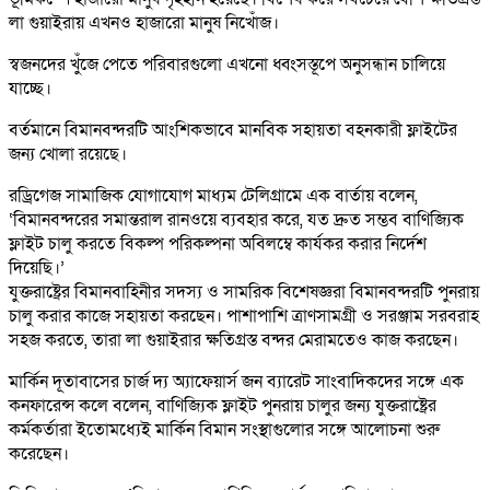
লা গুয়াইরায় এখনও হাজারো মানুষ নিখোঁজ।
স্বজনদের খুঁজে পেতে পরিবারগুলো এখনো ধ্বংসস্তূপে অনুসন্ধান চালিয়ে
যাচ্ছে।
বর্তমানে বিমানবন্দরটি আংশিকভাবে মানবিক সহায়তা বহনকারী ফ্লাইটের
জন্য খোলা রয়েছে।
রড্রিগেজ সামাজিক যোগাযোগ মাধ্যম টেলিগ্রামে এক বার্তায় বলেন,
‘বিমানবন্দরের সমান্তরাল রানওয়ে ব্যবহার করে, যত দ্রুত সম্ভব বাণিজ্যিক
ফ্লাইট চালু করতে বিকল্প পরিকল্পনা অবিলম্বে কার্যকর করার নির্দেশ
দিয়েছি।’
যুক্তরাষ্ট্রের বিমানবাহিনীর সদস্য ও সামরিক বিশেষজ্ঞরা বিমানবন্দরটি পুনরায়
চালু করার কাজে সহায়তা করছেন। পাশাপাশি ত্রাণসামগ্রী ও সরঞ্জাম সরবরাহ
সহজ করতে, তারা লা গুয়াইরার ক্ষতিগ্রস্ত বন্দর মেরামতেও কাজ করছেন।
মার্কিন দূতাবাসের চার্জ দ্য অ্যাফেয়ার্স জন ব্যারেট সাংবাদিকদের সঙ্গে এক
কনফারেন্স কলে বলেন, বাণিজ্যিক ফ্লাইট পুনরায় চালুর জন্য যুক্তরাষ্ট্রের
কর্মকর্তারা ইতোমধ্যেই মার্কিন বিমান সংস্থাগুলোর সঙ্গে আলোচনা শুরু
করেছেন।