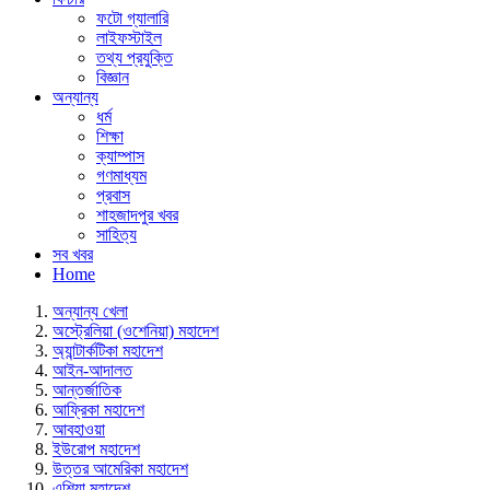
ফটো গ্যালারি
লাইফস্টাইল
তথ্য প্রযুক্তি
বিজ্ঞান
অন্যান্য
ধর্ম
শিক্ষা
ক্যাম্পাস
গণমাধ্যম
প্রবাস
শাহজাদপুর খবর
সাহিত্য
সব খবর
Home
অন্যান্য খেলা
অস্ট্রেলিয়া (ওশেনিয়া) মহাদেশ
অ্যান্টার্কটিকা মহাদেশ
আইন-আদালত
আন্তর্জাতিক
আফ্রিকা মহাদেশ
আবহাওয়া
ইউরোপ মহাদেশ
উত্তর আমেরিকা মহাদেশ
এশিয়া মহাদেশ