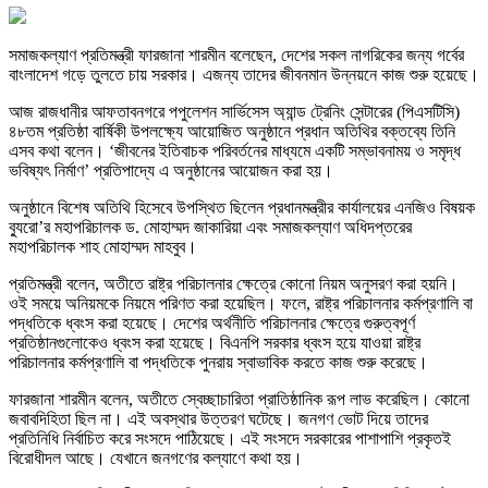
সমাজকল্যাণ প্রতিমন্ত্রী ফারজানা শারমীন বলেছেন, দেশের সকল নাগরিকের জন্য গর্বের
বাংলাদেশ গড়ে তুলতে চায় সরকার। এজন্য তাদের জীবনমান উন্নয়নে কাজ শুরু হয়েছে।
আজ রাজধানীর আফতাবনগরে পপুলেশন সার্ভিসেস অ্যান্ড ট্রেনিং সেন্টারের (পিএসটিসি)
৪৮তম প্রতিষ্ঠা বার্ষিকী উপলক্ষ্যে আয়োজিত অনুষ্ঠানে প্রধান অতিথির বক্তব্যে তিনি
এসব কথা বলেন। ‘জীবনের ইতিবাচক পরিবর্তনের মাধ্যমে একটি সম্ভাবনাময় ও সমৃদ্ধ
ভবিষ্যৎ নির্মাণ’ প্রতিপাদ্যে এ অনুষ্ঠানের আয়োজন করা হয়।
অনুষ্ঠানে বিশেষ অতিথি হিসেবে উপস্থিত ছিলেন প্রধানমন্ত্রীর কার্যালয়ের এনজিও বিষয়ক
ব্যুরো’র মহাপরিচালক ড. মোহাম্মদ জাকারিয়া এবং সমাজকল্যাণ অধিদপ্তরের
মহাপরিচালক শাহ মোহাম্মদ মাহবুব।
প্রতিমন্ত্রী বলেন, অতীতে রাষ্ট্র পরিচালনার ক্ষেত্রে কোনো নিয়ম অনুসরণ করা হয়নি।
ওই সময়ে অনিয়মকে নিয়মে পরিণত করা হয়েছিল। ফলে, রাষ্ট্র পরিচালনার কর্মপ্রণালি বা
পদ্ধতিকে ধ্বংস করা হয়েছে। দেশের অর্থনীতি পরিচালনার ক্ষেত্রে গুরুত্বপূর্ণ
প্রতিষ্ঠানগুলোকেও ধ্বংস করা হয়েছে। বিএনপি সরকার ধ্বংস হয়ে যাওয়া রাষ্ট্র
পরিচালনার কর্মপ্রণালি বা পদ্ধতিকে পুনরায় স্বাভাবিক করতে কাজ শুরু করেছে।
ফারজানা শারমীন বলেন, অতীতে স্বেচ্ছাচারিতা প্রাতিষ্ঠানিক রূপ লাভ করেছিল। কোনো
জবাবদিহিতা ছিল না। এই অবস্থার উত্তরণ ঘটেছে। জনগণ ভোট দিয়ে তাদের
প্রতিনিধি নির্বাচিত করে সংসদে পাঠিয়েছে। এই সংসদে সরকারের পাশাপাশি প্রকৃতই
বিরোধীদল আছে। যেখানে জনগণের কল্যাণে কথা হয়।