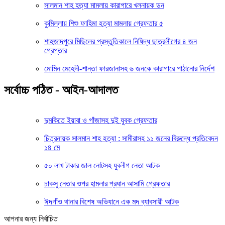
সালমান শাহ হত্যা মামলায় কারাগারে খলনায়ক ডন
কুমিল্লায় শিশু ফাহিমা হত্যা মামলায় গ্রেফতার ৫
শাহজাদপুরে মিছিলের প্রস্তুতিকালে নিষিদ্ধ ছাত্রলীগের ৪ জন
গ্রেপ্তার
মোমিন মেহেদী-শান্তা ফারজানাসহ ৬ জনকে কারাগারে পাঠানোর নির্দেশ
সর্বোচ্চ পঠিত - আইন-আদালত
দুমকিতে ইয়াবা ও গাঁজাসহ দুই যুবক গ্রেফতার
চিত্রনায়ক সালমান শাহ হত্যা : সামীরাসহ ১১ জনের বিরুদ্ধে প্রতিবেদন
১৪ মে
৫০ লাখ টাকার জাল নোটসহ যুবলীগ নেতা আটক
চাকসু নেতার ওপর হামলার প্রধান আসামি গ্রেফতার
ঈদগাঁও থানার বিশেষ অভিযানে এক মদ ব্যাবসায়ী আটক
আপনার জন্য নির্বাচিত