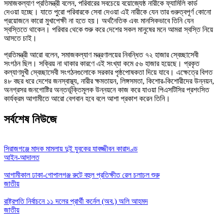
সমাজকল্যাণ প্রতিমন্ত্রী বলেন, পরিবারের সবচেয়ে বয়োজ্যেষ্ঠ নারীকে ফ্যামিলি কার্ড
দেওয়া হচ্ছে। যাতে পুরো পরিবারকে সেবা দেওয়া এই নারীকে যেন তার গুরুত্বপূর্ণ কোনো
প্রয়োজনে কারো মুখাপেক্ষী না হতে হয়। অর্থনৈতিক এবং মানসিকভাবে তিনি যেন
স্বস্তিতে থাকেন। পরিবার থেকে শুরু করে দেশের সকল মানুষের মনে আমরা স্বস্তি নিয়ে
আসতে চাই।
প্রতিমন্ত্রী আরো বলেন, সমাজকল্যাণ মন্ত্রণালয়ের নিবন্ধিত ৭২ হাজার স্বেচ্ছাসেবী
সংগঠন ছিল। সক্রিয় না থাকার কারণে এই সংখ্যা কমে ৫৬ হাজার হয়েছে। প্রকৃত
কল্যাণমুখী স্বেচ্ছাসেবী সংগঠনগুলোকে সরকার পৃষ্ঠপোষকতা দিয়ে যাবে। এক্ষেত্রে বিগত
৪৮ বছর ধরে দেশের জনস্বাস্থ্য, নারীর ক্ষমতায়ন, লিঙ্গসমতা, কিশোর-কিশোরীদের উন্নয়ন,
অনগ্রসর জনগোষ্টির অন্তর্ভূক্তিমূলক উন্নয়নে কাজ করে যাওয়া পিএসটিসির প্রশংসিত
কার্যক্রম আগামীতে আরো বেগবান হবে বলে আশা প্রকাশ করেন তিনি।
সর্বশেষ নিউজে
সিরাজগঞ্জে মাদক মামলায় দুই যুবকের যাবজ্জীবন কারাদণ্ড
আইন-আদালত
আগামীকাল ঢাকা-গোপালগঞ্জ রুটে বহুল প্রতিক্ষীত রেল চলাচল শুরু
জাতীয়
রাষ্ট্রপতি নির্বাচনে ১১ দলের প্রার্থী কর্নেল (অব.) অলি আহমদ
জাতীয়