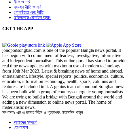
নীতি ও শর্ত
ব্যবহার নীতি ও শর্ত
গোপনীয়তা এবং নীতি
ডাউনলোড মোবাইল অ্যাপ
GET THE APP
jonopodsongbad.com is one of the popular Bangla news portal. It
has begun with commitment of fearless, investigative, informative
and independent journalism. This online portal has started to provide
real time news updates with maximum use of modern technology
from 10th Mar 2023. Latest & breaking news of home and abroad,
entertainment, lifestyle, special reports, politics, economics, culture,
education, information technology, health, sports, columns and
features are included in it. A genius team of Jonopod Songbad news
has been built with a group of countrys energetic young journalists.
We are trying to build a bridge with Bengali around the world and
adding a new dimension to online news portal. The home of
materialistic news.
সম্পাদকঃ এম এ জাফর লিটন ও প্রকাশক: ইয়াসমিন খাতুন
আমাদের সম্পর্কে
যোগাযোগ