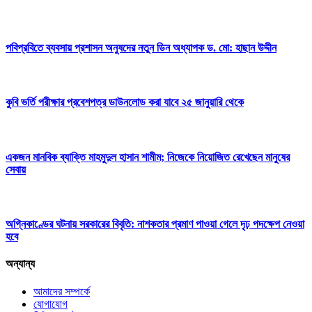
পবিপ্রবিতে ব্যবসায় প্রশাসন অনুষদের নতুন ডিন অধ্যাপক ড. মো: হাছান উদ্দীন
কুবি ভর্তি পরীক্ষার প্রবেশপত্র ডাউনলোড করা যাবে ২৫ জানুয়ারি থেকে
একজন মানবিক ব্যাক্তি মাহমুদুল হাসান শামীম; নিজেকে নিয়োজিত রেখেছেন মানুষের
সেবায়
অগ্নিকাণ্ডের ঘটনায় সরকারের বিবৃতি: নাশকতার প্রমাণ পাওয়া গেলে দৃঢ় পদক্ষেপ নেওয়া
হবে
অন্যান্য
আমাদের সম্পর্কে
যোগাযোগ