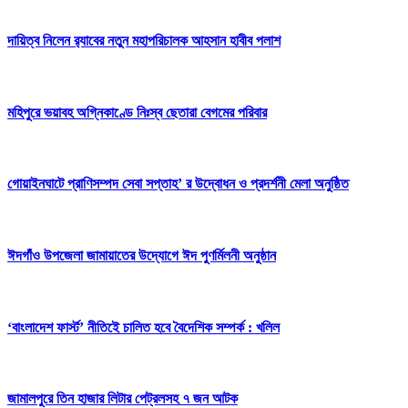
দায়িত্ব নিলেন র‍্যাবের নতুন মহাপরিচালক আহসান হাবীব পলাশ
মহিপুরে ভয়াবহ অগ্নিকাণ্ডে নিঃস্ব ছেতারা বেগমের পরিবার
গোয়াইনঘাটে প্রাণিসম্পদ সেবা সপ্তাহ’ র উদ্বোধন ও প্রদর্শনী মেলা অনুষ্ঠিত
ঈদগাঁও উপজেলা জামায়াতের উদ্যোগে ঈদ পুণর্মিলনী অনুষ্ঠান
‘বাংলাদেশ ফার্স্ট’ নীতিইে চালিত হবে বৈদেশিক সম্পর্ক : খলিল
জামালপুরে তিন হাজার লিটার পেট্রলসহ ৭ জন আটক