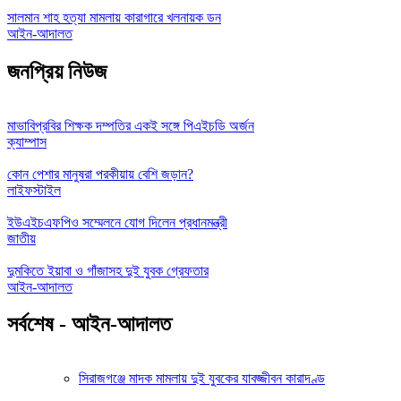
সালমান শাহ হত্যা মামলায় কারাগারে খলনায়ক ডন
আইন-আদালত
জনপ্রিয় নিউজ
মাভাবিপ্রবির শিক্ষক দম্পতির একই সঙ্গে পিএইচডি অর্জন
ক্যাম্পাস
কোন পেশার মানুষরা পরকীয়ায় বেশি জড়ান?
লাইফস্টাইল
ইউএইচএফপিও সম্মেলনে যোগ দিলেন প্রধানমন্ত্রী
জাতীয়
দুমকিতে ইয়াবা ও গাঁজাসহ দুই যুবক গ্রেফতার
আইন-আদালত
সর্বশেষ - আইন-আদালত
সিরাজগঞ্জে মাদক মামলায় দুই যুবকের যাবজ্জীবন কারাদণ্ড