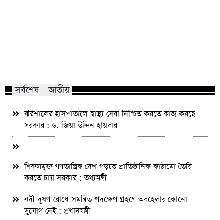
মাভাবিপ্রবির শিক্ষক দম্পতির একই সঙ্গে
কোন পেশার মানুষরা পর
পিএইচডি অর্জন
জড়ান?
সর্বশেষ - জাতীয়
বরিশালের হাসপাতালে স্বাস্থ্য সেবা নিশ্চিত করতে কাজ করছে
সরকার : ড. জিয়া উদ্দিন হায়দার
শিকলমুক্ত গণতান্ত্রিক দেশ গড়তে প্রাতিষ্ঠানিক কাঠামো তৈরি
করতে চায় সরকার : তথ্যমন্ত্রী
নদী দূষণ রোধে সমন্বিত পদক্ষেপ গ্রহণে অবহেলার কোনো
সুযোগ নেই : প্রধানমন্ত্রী