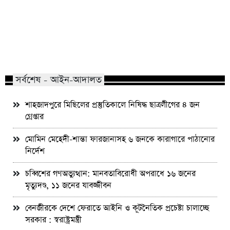
মাভাবিপ্রবির শিক্ষক দম্পতির একই সঙ্গে
কোন পেশার মানুষরা পর
পিএইচডি অর্জন
জড়ান?
সর্বশেষ - আইন-আদালত
শাহজাদপুরে মিছিলের প্রস্তুতিকালে নিষিদ্ধ ছাত্রলীগের ৪ জন
গ্রেপ্তার
মোমিন মেহেদী-শান্তা ফারজানাসহ ৬ জনকে কারাগারে পাঠানোর
নির্দেশ
চব্বিশের গণঅভ্যুত্থান: মানবতাবিরোধী অপরাধে ১৬ জনের
মৃত্যুদণ্ড, ১১ জনের যাবজ্জীবন
বেনজীরকে দেশে ফেরাতে আইনি ও কূটনৈতিক প্রচেষ্টা চালাচ্ছে
সরকার : স্বরাষ্ট্রমন্ত্রী