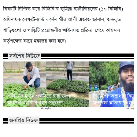
বিষয়টি নিশ্চিত করে বিজিবি’র কুমিল্লা ব্যাটালিয়নের (১০ বিজিবি)
অধিনায়ক লেফটেন্যান্ট কর্নেল মীর আলী এজাজ জানান, জব্দকৃত
শাড়িগুলো ও গাড়িটি প্রয়োজনীয় আইনগত প্রক্রিয়া শেষে কাস্টমস
কর্তৃপক্ষের কাছে হস্তান্তর করা হবে।
সর্বশেষ নিউজে
পলি নেট হাউস পদ্ধতিতে চারা উৎপাদন
জুলাই গণঅভ্যুত্থান নি
জলাবদ্ধ এলাকার নতুন সম্ভাবনা
মন্তব্যের অভিযোগে জাবি শি
জনপ্রিয় নিউজ