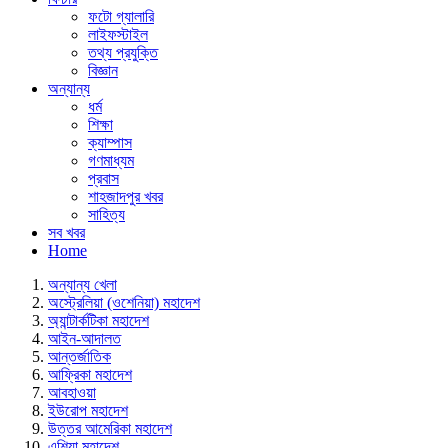
ফটো গ্যালারি
লাইফস্টাইল
তথ্য প্রযুক্তি
বিজ্ঞান
অন্যান্য
ধর্ম
শিক্ষা
ক্যাম্পাস
গণমাধ্যম
প্রবাস
শাহজাদপুর খবর
সাহিত্য
সব খবর
Home
অন্যান্য খেলা
অস্ট্রেলিয়া (ওশেনিয়া) মহাদেশ
অ্যান্টার্কটিকা মহাদেশ
আইন-আদালত
আন্তর্জাতিক
আফ্রিকা মহাদেশ
আবহাওয়া
ইউরোপ মহাদেশ
উত্তর আমেরিকা মহাদেশ
এশিয়া মহাদেশ