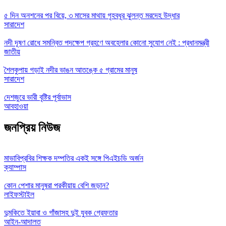
৫ দিন অনশনের পর বিয়ে, ৩ মাসের মাথায় গৃহবধূর ঝুলন্ত মরদেহ উদ্ধার
সারাদেশ
নদী দূষণ রোধে সমন্বিত পদক্ষেপ গ্রহণে অবহেলার কোনো সুযোগ নেই : প্রধানমন্ত্রী
জাতীয়
শৈলকুপায় গড়াই নদীর ভাঙন আতঙ্কে ৫ গ্রামের মানুষ
সারাদেশ
দেশজুরে ভারী বৃষ্টির পূর্বাভাস
আবহাওয়া
জনপ্রিয় নিউজ
মাভাবিপ্রবির শিক্ষক দম্পতির একই সঙ্গে পিএইচডি অর্জন
ক্যাম্পাস
কোন পেশার মানুষরা পরকীয়ায় বেশি জড়ান?
লাইফস্টাইল
দুমকিতে ইয়াবা ও গাঁজাসহ দুই যুবক গ্রেফতার
আইন-আদালত