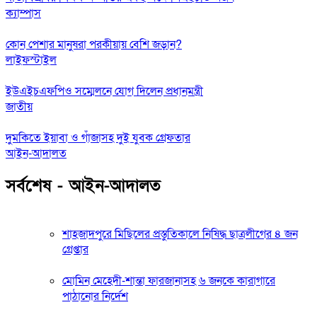
ক্যাম্পাস
কোন পেশার মানুষরা পরকীয়ায় বেশি জড়ান?
লাইফস্টাইল
ইউএইচএফপিও সম্মেলনে যোগ দিলেন প্রধানমন্ত্রী
জাতীয়
দুমকিতে ইয়াবা ও গাঁজাসহ দুই যুবক গ্রেফতার
আইন-আদালত
সর্বশেষ - আইন-আদালত
শাহজাদপুরে মিছিলের প্রস্তুতিকালে নিষিদ্ধ ছাত্রলীগের ৪ জন
গ্রেপ্তার
মোমিন মেহেদী-শান্তা ফারজানাসহ ৬ জনকে কারাগারে
পাঠানোর নির্দেশ