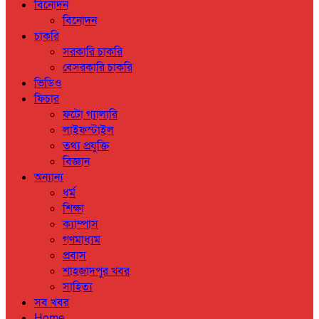
বিনোদন
বিনোদন
চাকরি
সরকারি চাকরি
বেসরকারি চাকরি
ভিডিও
ফিচার
ফটো গ্যালারি
লাইফস্টাইল
তথ্য প্রযুক্তি
বিজ্ঞান
অন্যান্য
ধর্ম
শিক্ষা
ক্যাম্পাস
গণমাধ্যম
প্রবাস
শাহজাদপুর খবর
সাহিত্য
সব খবর
Home