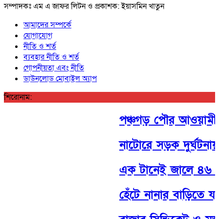
সম্পাদকঃ এম এ জাফর লিটন ও প্রকাশক: ইয়াসমিন খাতুন
আমাদের সম্পর্কে
যোগাযোগ
নীতি ও শর্ত
ব্যবহার নীতি ও শর্ত
গোপনীয়তা এবং নীতি
ডাউনলোড মোবাইল অ্যাপ
শিরোনাম:
পঞ্চগড় পৌর আওয়ামী লীগে
নাটোরে সড়ক দুর্ঘটনায়
এক টানেই জালে ৪৬ মণ
হেঁটে নানার বাড়িতে যাওয়