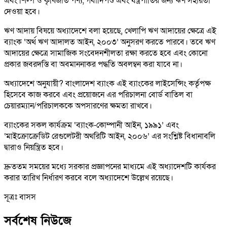
এবং শিল্প ও কৃষিজাত পণ্য, গবাদিপশু এবং যন্ত্রপাতির জন্য ঋণ সহায়তা
দেওয়া হবে।
ঋণ আদায় বিষয়ে অধ্যাদেশে বলা হয়েছে, খেলাপি ঋণ আদায়ের ক্ষেত্রে এই
ব্যাংক ‘অর্থ ঋণ আদালত আইন, ২০০৩’ অনুসরণ করতে পারবে। তবে ঋণ
আদায়ের ক্ষেত্রে সামাজিক সংবেদনশীলতা রক্ষা করতে হবে এবং কোনো
প্রকার জবরদস্তি বা অবমাননাকর পদ্ধতি অবলম্বন করা যাবে না।
অধ্যাদেশে অনুযায়ী? বাংলাদেশ ব্যাংক এই ব্যাংকের লাইসেন্সিং কর্তৃপক্ষ
হিসেবে কাজ করবে এবং প্রয়োজনে এর পরিচালনা বোর্ড বাতিল বা
চেয়ারম্যান/পরিচালককে অপসারণের ক্ষমতা রাখবে।
ব্যাংকের সকল কার্যক্রম ‘ব্যাংক-কোম্পানী আইন, ১৯৯১’ এবং
‘মাইক্রোক্রেডিট রেগুলেটরী অথরিটি আইন, ২০০৬’ এর সংশ্লিষ্ট বিধানাবলি
দ্বারাও নিয়ন্ত্রিত হবে।
দ্রুততম সময়ের মধ্যে সরকার প্রজ্ঞাপনের মাধ্যমে এই অধ্যাদেশটি কার্যকর
করার তারিখ নির্ধারণ করবে বলে অধ্যাদেশে উল্লেখ রয়েছে।
সূত্রঃ বাসস
সর্বশেষ নিউজে