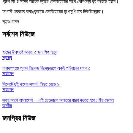
গ্রুপ-জি’র দিনের আরেক ম্যাচে বেলজিয়ামের সাথে গোলশুন্য ড্র করেছে ইরান।
আগামী শুক্রবার ভ্যাঙ্কুভারে বেলজিয়ামের মুখোমুখি হবে নিউজিল্যান্ড।
সূত্রঃ বাসস
সর্বশেষ নিউজে
হামের উপসর্গে আরও ৩ জন শিশু মৃত্যু
স্বাস্থ্য
নারায়ণগঞ্জে গ্যাস লিকেজ বিস্ফোরণে একই পরিবারের দগ্ধ ৩
সারাদেশ
সিলেটে দুই বাসের সংঘর্ষ: নিহত বেড়ে ৯
সারাদেশ
সবার আগে বাংলাদেশ— এই চেতনাকে অন্তরে ধারণ করতে হবে : মীর হেলাল
জাতীয়
জনপ্রিয় নিউজ