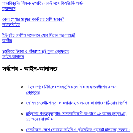
মাভাবিপ্রবির শিক্ষক দম্পতির একই সঙ্গে পিএইচডি অর্জন
ক্যাম্পাস
কোন পেশার মানুষরা পরকীয়ায় বেশি জড়ান?
লাইফস্টাইল
ইউএইচএফপিও সম্মেলনে যোগ দিলেন প্রধানমন্ত্রী
জাতীয়
দুমকিতে ইয়াবা ও গাঁজাসহ দুই যুবক গ্রেফতার
আইন-আদালত
সর্বশেষ - আইন-আদালত
শাহজাদপুরে মিছিলের প্রস্তুতিকালে নিষিদ্ধ ছাত্রলীগের ৪ জন
গ্রেপ্তার
মোমিন মেহেদী-শান্তা ফারজানাসহ ৬ জনকে কারাগারে পাঠানোর নির্দেশ
চব্বিশের গণঅভ্যুত্থান: মানবতাবিরোধী অপরাধে ১৬ জনের মৃত্যুদণ্ড,
১১ জনের যাবজ্জীবন
বেনজীরকে দেশে ফেরাতে আইনি ও কূটনৈতিক প্রচেষ্টা চালাচ্ছে সরকার :