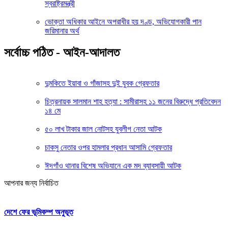
স্বরাষ্ট্রমন্ত্রী
ভোক্তা অধিকার আইনে অপরাধীর হয় দণ্ড, অভিযোগকারী পান
জরিমানার অর্থ
সর্বোচ্চ পঠিত - আইন-আদালত
দুমকিতে ইয়াবা ও গাঁজাসহ দুই যুবক গ্রেফতার
চিত্রনায়ক সালমান শাহ হত্যা : সামীরাসহ ১১ জনের বিরুদ্ধে প্রতিবেদন
১৪ মে
৫০ লাখ টাকার জাল নোটসহ যুবলীগ নেতা আটক
চাকসু নেতার ওপর হামলার প্রধান আসামি গ্রেফতার
ঈদগাঁও থানার বিশেষ অভিযানে এক মদ ব্যাবসায়ী আটক
আপনার জন্য নির্বাচিত
দেশে ফের ভূমিকম্প অনুভূত