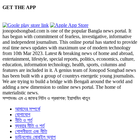
GET THE APP
jonopodsongbad.com is one of the popular Bangla news portal. It
has begun with commitment of fearless, investigative, informative
and independent journalism. This online portal has started to provide
real time news updates with maximum use of modern technology
from 10th Mar 2023. Latest & breaking news of home and abroad,
entertainment, lifestyle, special reports, politics, economics, culture,
education, information technology, health, sports, columns and
features are included in it. A genius team of Jonopod Songbad news
has been built with a group of countrys energetic young journalists.
We are trying to build a bridge with Bengali around the world and
adding a new dimension to online news portal. The home of
materialistic news.
সম্পাদকঃ এম এ জাফর লিটন ও প্রকাশক: ইয়াসমিন খাতুন
আমাদের সম্পর্কে
যোগাযোগ
নীতি ও শর্ত
ব্যবহার নীতি ও শর্ত
গোপনীয়তা এবং নীতি
ডাউনলোড মোবাইল অ্যাপ