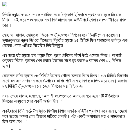
নিউজিল্যান্ডকে ৩-১ গোলে পরাজিত করে বিশ্বকাপ ইতিহাসে প্রথম জয় তুলে নিয়েছে
মিশর। এই জয়ে প্রথমবারের মত বিশ^কাপের নক আউট পর্বে খেলার স্বপ্ন টিকিয়ে রাখল
তারা।
মোহাম্মদ সালাহ, মোস্তফা জিকো ও ট্রেজেগুয়ে মিশরের হয়ে তিনটি গোল করেছেন।
ভ্যাঙ্কুভারে গ্রুপ-জি’তে নিজেদের দ্বিতীয় ম্যাচে ১৫ মিনিটে ফিন সারমানের দুর্দান্ত এক
হেডের গোলে এগিয়ে গিয়েছিল নিউজিল্যান্ড।
এই জয়ে দুই ম্যাচে চার পয়েন্ট নিয়ে গ্রুপ টেবিলের শীর্ষে উঠে এসেছে মিশর। আগামী
শুক্রবার সিটলে গ্রুপের শেষ ম্যাচে ইরানের সাথে ড্র করলেও তাদের শেষ ৩২ নিশ্চিত
হবে।
মোহাম্মদ হানির ক্রসে ৫৮ মিনিটে জিকোর গোলে সমতায় ফিরে মিশর। ৬৭ মিনিটে জিকোর
সাথে বল আদান প্রদান করে বাঁ-পায়ের কার্লিং শটে সালাহ মিশরকে লিড এনে দেন। এরপর
৮২ মিনিটে ট্রেজেগুয়েল লো হেডে মিশরের জয় নিশ্চিত হয়।
ম্যাচ শেষে সালাহ বলেছেন, ‘আগামী বছরগুলোতে আমাদের মনে হবে এটি ইতিহাসের
মিশরের অন্যতম সেরা একটি অর্জন ছিল।’
একইসাথে তিনি মাঠে উপস্থিত মিশরীয় বিশাল সমর্থক বাহিনীর প্রশংসা করে বলেন, ‘দেখে
মনে হয়েছে আমরা যেন মিশরের মাটিতে খেলছি। এটা একটি অসাধারণ জয় ও সমর্থকরাও
ছিল অসাধারণ।’