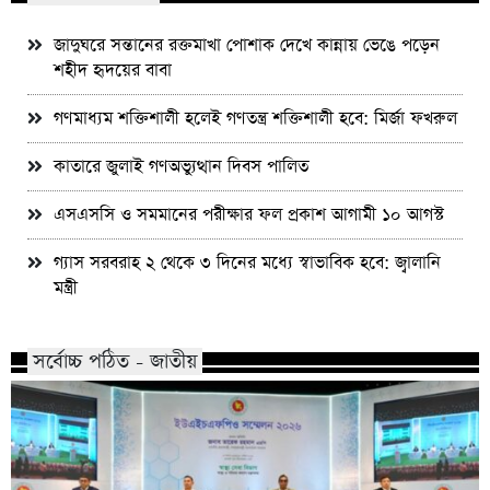
জাদুঘরে সন্তানের রক্তমাখা পোশাক দেখে কান্নায় ভেঙে পড়েন
শহীদ হৃদয়ের বাবা
গণমাধ্যম শক্তিশালী হলেই গণতন্ত্র শক্তিশালী হবে: মির্জা ফখরুল
কাতারে জুলাই গণঅভ্যুত্থান দিবস পালিত
এসএসসি ও সমমানের পরীক্ষার ফল প্রকাশ আগামী ১০ আগস্ট
গ্যাস সরবরাহ ২ থেকে ৩ দিনের মধ্যে স্বাভাবিক হবে: জ্বালানি
মন্ত্রী
সর্বোচ্চ পঠিত - জাতীয়