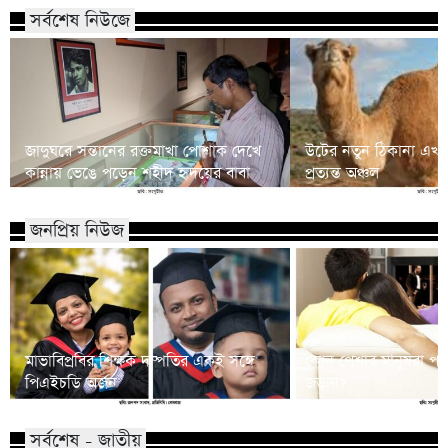
সর্বশেষ নিউজে
জাদুঘরে সন্তানের রক্তমাখা পোশাক দেখে
উটের নতুন ঠিকানা এখন অ
কান্নায় ভেঙে পড়েন শহীদ হৃদয়ের বাবা
প্রত্যন্ত অঞ্চল
জনপ্রিয় নিউজ
মাভাবিপ্রবির শিক্ষক দম্পতির একই সঙ্গে
কোন পেশার মানুষরা পর
পিএইচডি অর্জন
জড়ান?
সর্বশেষ - জাতীয়