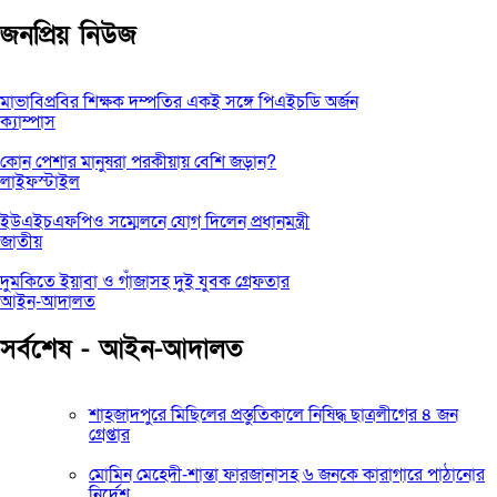
জনপ্রিয় নিউজ
মাভাবিপ্রবির শিক্ষক দম্পতির একই সঙ্গে পিএইচডি অর্জন
ক্যাম্পাস
কোন পেশার মানুষরা পরকীয়ায় বেশি জড়ান?
লাইফস্টাইল
ইউএইচএফপিও সম্মেলনে যোগ দিলেন প্রধানমন্ত্রী
জাতীয়
দুমকিতে ইয়াবা ও গাঁজাসহ দুই যুবক গ্রেফতার
আইন-আদালত
সর্বশেষ - আইন-আদালত
শাহজাদপুরে মিছিলের প্রস্তুতিকালে নিষিদ্ধ ছাত্রলীগের ৪ জন
গ্রেপ্তার
মোমিন মেহেদী-শান্তা ফারজানাসহ ৬ জনকে কারাগারে পাঠানোর
নির্দেশ