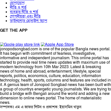
যোগাযোগ
নীতি ও শর্ত
ব্যবহার নীতি ও শর্ত
গোপনীয়তা এবং নীতি
ডাউনলোড মোবাইল অ্যাপ
GET THE APP
jonopodsongbad.com is one of the popular Bangla news portal.
It has begun with commitment of fearless, investigative,
informative and independent journalism. This online portal has
started to provide real time news updates with maximum use of
modern technology from 10th Mar 2023. Latest & breaking
news of home and abroad, entertainment, lifestyle, special
reports, politics, economics, culture, education, information
technology, health, sports, columns and features are included in
it. A genius team of Jonopod Songbad news has been built with
a group of countrys energetic young journalists. We are trying to
build a bridge with Bengali around the world and adding a new
dimension to online news portal. The home of materialistic
news.
সম্পাদকঃ এম এ জাফর লিটন ও প্রকাশক: ইয়াসমিন খাতুন