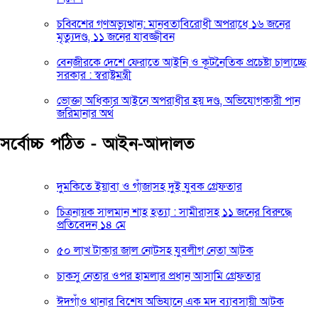
চব্বিশের গণঅভ্যুত্থান: মানবতাবিরোধী অপরাধে ১৬ জনের
মৃত্যুদণ্ড, ১১ জনের যাবজ্জীবন
বেনজীরকে দেশে ফেরাতে আইনি ও কূটনৈতিক প্রচেষ্টা চালাচ্ছে
সরকার : স্বরাষ্ট্রমন্ত্রী
ভোক্তা অধিকার আইনে অপরাধীর হয় দণ্ড, অভিযোগকারী পান
জরিমানার অর্থ
সর্বোচ্চ পঠিত - আইন-আদালত
দুমকিতে ইয়াবা ও গাঁজাসহ দুই যুবক গ্রেফতার
চিত্রনায়ক সালমান শাহ হত্যা : সামীরাসহ ১১ জনের বিরুদ্ধে
প্রতিবেদন ১৪ মে
৫০ লাখ টাকার জাল নোটসহ যুবলীগ নেতা আটক
চাকসু নেতার ওপর হামলার প্রধান আসামি গ্রেফতার
ঈদগাঁও থানার বিশেষ অভিযানে এক মদ ব্যাবসায়ী আটক