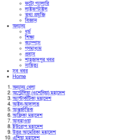
ফটো গ্যালারি
লাইফস্টাইল
তথ্য প্রযুক্তি
বিজ্ঞান
অন্যান্য
ধর্ম
শিক্ষা
ক্যাম্পাস
গণমাধ্যম
প্রবাস
শাহজাদপুর খবর
সাহিত্য
সব খবর
Home
অন্যান্য খেলা
অস্ট্রেলিয়া (ওশেনিয়া) মহাদেশ
অ্যান্টার্কটিকা মহাদেশ
আইন-আদালত
আন্তর্জাতিক
আফ্রিকা মহাদেশ
আবহাওয়া
ইউরোপ মহাদেশ
উত্তর আমেরিকা মহাদেশ
এশিয়া মহাদেশ