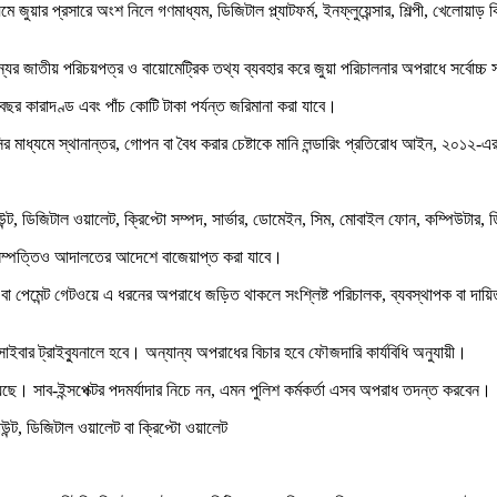
ধ্যমে জুয়ার প্রসারে অংশ নিলে গণমাধ্যম, ডিজিটাল প্ল্যাটফর্ম, ইনফ্লুয়েন্সার, শিল্পী, খেলোয়
ন্যের জাতীয় পরিচয়পত্র ও বায়োমেট্রিক তথ্য ব্যবহার করে জুয়া পরিচালনার অপরাধে সর্বোচ্
বছর কারাদণ্ড এবং পাঁচ কোটি টাকা পর্যন্ত জরিমানা করা যাবে।
্সির মাধ্যমে স্থানান্তর, গোপন বা বৈধ করার চেষ্টাকে মানি লন্ডারিং প্রতিরোধ আইন, ২০১২-
 ডিজিটাল ওয়ালেট, ক্রিপ্টো সম্পদ, সার্ভার, ডোমেইন, সিম, মোবাইল ফোন, কম্পিউটার, ড
নো সম্পত্তিও আদালতের আদেশে বাজেয়াপ্ত করা যাবে।
ার বা পেমেন্ট গেটওয়ে এ ধরনের অপরাধে জড়িত থাকলে সংশ্লিষ্ট পরিচালক, ব্যবস্থাপক বা দায়িত
বার ট্রাইব্যুনালে হবে। অন্যান্য অপরাধের বিচার হবে ফৌজদারি কার্যবিধি অনুযায়ী।
াব-ইন্সপেক্টর পদমর্যাদার নিচে নন, এমন পুলিশ কর্মকর্তা এসব অপরাধ তদন্ত করবেন।
ন্ট, ডিজিটাল ওয়ালেট বা ক্রিপ্টো ওয়ালেট