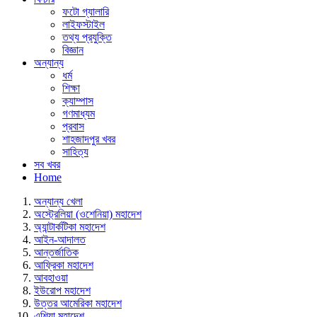
ফটো গ্যালারি
লাইফস্টাইল
তথ্য প্রযুক্তি
বিজ্ঞান
অন্যান্য
ধর্ম
শিক্ষা
ক্যাম্পাস
গণমাধ্যম
প্রবাস
শাহজাদপুর খবর
সাহিত্য
সব খবর
Home
অন্যান্য খেলা
অস্ট্রেলিয়া (ওশেনিয়া) মহাদেশ
অ্যান্টার্কটিকা মহাদেশ
আইন-আদালত
আন্তর্জাতিক
আফ্রিকা মহাদেশ
আবহাওয়া
ইউরোপ মহাদেশ
উত্তর আমেরিকা মহাদেশ
এশিয়া মহাদেশ