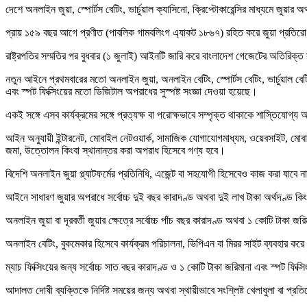
দেশে অনলাইন জুয়া, স্পোর্টস বেটিং, ভার্চুয়াল ক্যাসিনো, ক্রিপ্টোকারেন্সির মাধ্যমে জুয়
প্রায় ১৫৯ বছর আগে প্রণীত (পাবলিক গামবলিংগ এ্যাকট ১৮৬৭) রহিত করে জুয়া প্রতি
রাষ্ট্রপতির সম্মতির পর বুধবার (১ জুলাই) আইনটি জারি করে বাংলাদেশ গেজেটের অতিরিক্ত
নতুন আইনে প্রথমবারের মতো অনলাইন জুয়া, অনলাইন বেটিং, স্পোর্টস বেটিং, ভার্চুয়াল বেটিং, ফ্
এবং স্পট ফিক্সিংয়ের মতো ডিজিটাল অপরাধের সুস্পষ্ট সংজ্ঞা দেওয়া হয়েছে।
একই সঙ্গে এসব কার্যক্রমের সঙ্গে প্রত্যক্ষ বা পরোক্ষভাবে সম্পৃক্ত থাকাকে শাস্তিযোগ
আইন অনুযায়ী ইন্টারনেট, মোবাইল নেটওয়ার্ক, সামাজিক যোগাযোগমাধ্যম, ওয়েবসাইট, মোবাইল 
জমা, উত্তোলন কিংবা স্থানান্তর করা অপরাধ হিসেবে গণ্য হবে।
বিদেশি অনলাইন জুয়া প্ল্যাটফর্মের প্রতিনিধি, এজেন্ট বা সহযোগী হিসেবেও কাজ করা যাবে 
আইনে সাধারণ জুয়ার অপরাধে সর্বোচ্চ দুই বছর কারাদণ্ড অথবা দুই লাখ টাকা অর্থদণ্ড ক
অনলাইন জুয়া বা দূরবর্তী জুয়ার ক্ষেত্রে সর্বোচ্চ পাঁচ বছর কারাদণ্ড অথবা ১ কোটি টাকা জর
অনলাইন বেটিং, বুকমেকার হিসেবে কার্যক্রম পরিচালনা, ভিপিএন বা মিরর সাইট ব্যবহার করে 
ম্যাচ ফিক্সিংয়ের জন্য সর্বোচ্চ সাত বছর কারাদণ্ড ও ১ কোটি টাকা জরিমানা এবং স্পট ফিক্স
আদালত দোষী ব্যক্তিকে নির্দিষ্ট সময়ের জন্য অথবা স্থায়ীভাবে সংশ্লিষ্ট খেলাধুলা বা