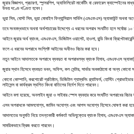
জুয়ার বিজ্ঞাপন, প্রচারণা, স্পন্সরশিপ, অ্যাফিলিয়েট মার্কেটিং বা রেফারেল ক্যাম্পেইনের মা
উভয় দণ্ডে দণ্ডিত হবেন।
ভুয়া সিম, ঘোস্ট সিম, ভুয়া মোবাইল ফিন্যান্সিয়াল সার্ভিস (এমএফএস) অ্যাকাউন্ট অথবা অ
তবে সংঘবদ্ধভাবে অথবা অর্থপাচারের উদ্দেশ্যে এ ধরনের অপরাধ সংঘটিত হলে সর্বোচ্চ ১০ 
আইনে জুয়ার অর্থ ব্যাংক, এমএফএস, ডিজিটাল ওয়ালেট, হাওলা, হুন্ডি কিংবা ক্রিপ্টোকারেন
ফলে এ ধরনের অপরাধে সংশ্লিষ্ট আইনের অধীনও বিচার করা হবে।
নতুন আইনে আদালতকে অপরাধে ব্যবহৃত বা অপরাধলব্ধ ব্যাংক হিসাব, এমএফএস অ্যাকাউন্ট,
জুয়ার স্থান হিসেবে ব্যবহৃত ভবন, অফিস, কল সেন্টার, সার্ভার অবকাঠামো বা অন্য কো
কোনো কোম্পানি, করপোরেট প্রতিষ্ঠান, ডিজিটাল গ্যাম্বলিং প্ল্যাটফর্ম, হোস্টিং প্রোভাইড
লাইসেন্স বা কার্যক্রম স্থগিত কিংবা বাতিলের নির্দেশ দিতে পারবেন।
আইনে বলা হয়েছে, অনলাইন জুয়া ও সাইবার স্পেস ব্যবহার করে সংঘটিত অপরাধের বিচার সাই
এসব অপরাধকে আমলযোগ্য, জামিন অযোগ্য এবং আপস অযোগ্য হিসেবে ঘোষণা করা হয়েছে। স
আদালতের অনুমতি নিয়ে তদন্তকারী কর্মকর্তা অভিযুক্তের ব্যাংক হিসাব, এমএফএস অ্যাকাউ
সাময়িকভাবে ফ্রিজ করতে পারবেন।