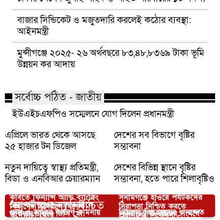
বাজার সিন্ডিকেট ও মজুতদারি করলেই কঠোর ব্যবস্থা:
আইনমন্ত্রী
মুন্সীগঞ্জে ২০২৫- ২৬ অর্থবছরে ৮৩,৪৮,৮৩৬৯ টাকা ভূমি
উন্নয়ন কর আদায়
সর্বোচ্চ পঠিত - জাতীয়
ইউএইচএফপিও সম্মেলনে যোগ দিলেন প্রধানমন্ত্রী
এপ্রিলে ভারত থেকে আসছে
দেশের সব বিভাগে বৃষ্টির
২৫ হাজার টন ডিজেল
সম্ভাবনা
নতুন দায়িত্বে স্বাস্থ্য প্রতিমন্ত্রী,
দেশের বিভিন্ন স্থানে বৃষ্টির
বিডা ও এনবিআর চেয়ারম্যান
সম্ভাবনা, হতে পারে শিলাবৃষ্টিও
কুবিতে ফিন্যান্স অ্যান্ড ব্যাংকিং
সুনামগঞ্জে হাওরে পর্যটকদের
আপনার জন্য নির্বাচিত
কোম্পানীগঞ্জের ক্রাশার মিলে
বিভাগের উদ্যোগে বিশেষ
নিরাপত্তা নিশ্চিত করতে
দেশ ও জাতির কল্যাণ কামনায়
ডিমলায় বিদ্যালয়ের ধানক্ষেত
অভিযান চালান ডিসি মো:
পুঠিয়ায় ট্রাক-ভ্যানের সংঘর্ষে
উদ্যোক্তা মেলা
প্রশাসনের নির্দেশনা
চৌদ্দগ্রামে প্রাথমিক বিদ্যালয়