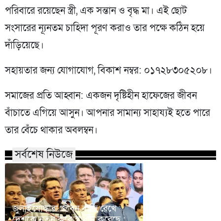
পরিবারে রয়েছেন স্ত্রী, এক সন্তান ও বৃদ্ধ মা। এই ছোট
সংসারের ন্যূনতম চাহিদা পূরণ করাও তার পক্ষে কঠিন হয়ে
দাঁড়িয়েছে।
সহায়তার জন্য যোগাযোগ, বিকাশ নম্বর: ০১৭২৮৩০৫২০৮।
সমাজের প্রতি আহ্বান: একজন দৃষ্টিহীন হাফেজের জীবন
বাঁচাতে এগিয়ে আসুন। আপনার সামান্য সাহায্যই হতে পারে
তার বেঁচে থাকার অবলম্বন।
সর্বশেষ নিউজে
জুলাইযোদ্ধারা জীবন বাজি রেখে
দেশকে নতুন করে স্বাধীন করেছে :
কক্সবাজারের মহেশখ