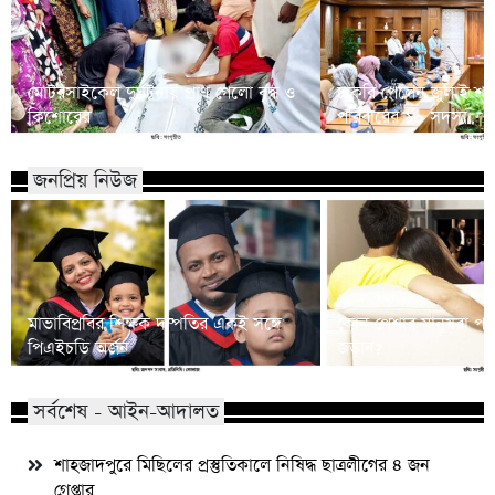
মোটরসাইকেল দুর্ঘটনায় প্রাণ গেলো বৃদ্ধ ও
চাকরি পেলেন জুলাই শ
কিশোরের
পরিবারের ১০ সদস্য
জনপ্রিয় নিউজ
মাভাবিপ্রবির শিক্ষক দম্পতির একই সঙ্গে
কোন পেশার মানুষরা পর
পিএইচডি অর্জন
জড়ান?
সর্বশেষ - আইন-আদালত
শাহজাদপুরে মিছিলের প্রস্তুতিকালে নিষিদ্ধ ছাত্রলীগের ৪ জন
গ্রেপ্তার