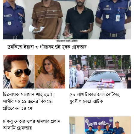
দুমকিতে ইয়াবা ও গাঁজাসহ দুই যুবক গ্রেফতার
চিত্রনায়ক সালমান শাহ হত্যা :
৫০ লাখ টাকার জাল নোটসহ
সামীরাসহ ১১ জনের বিরুদ্ধে
যুবলীগ নেতা আটক
প্রতিবেদন ১৪ মে
চাকসু নেতার ওপর হামলার প্রধান
আসামি গ্রেফতার