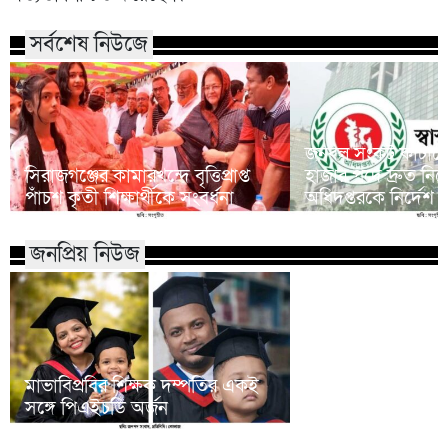
সর্বশেষ নিউজে
জনবল সংকট কাটাত
সিরাজগঞ্জের কামারখন্দে বৃত্তিপ্রাপ্ত
হাজার পদে দ্রুত নিয়োগ
পাঁচশ কৃতী শিক্ষার্থীকে সংবর্ধনা
অধিদপ্তরকে নির্দেশ
জনপ্রিয় নিউজ
মাভাবিপ্রবির শিক্ষক দম্পতির একই
কোন পেশার মানুষরা
সঙ্গে পিএইচডি অর্জন
জড়ান?