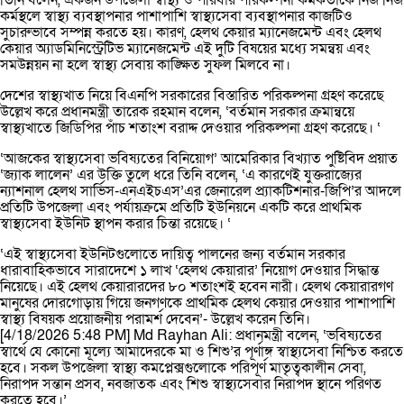
তিনি বলেন, একজন উপজেলা স্বাস্থ্য ও পরিবার পরিকল্পনা কর্মকর্তাকে নিজ নিজ
কর্মস্থলে স্বাস্থ্য ব্যবস্থাপনার পাশাপাশি স্বাস্থ্যসেবা ব্যবস্থাপনার কাজটিও
সুচারুভাবে সম্পন্ন করতে হয়। কারণ, হেলথ কেয়ার ম্যানেজমেন্ট এবং হেলথ
কেয়ার অ্যাডমিনিস্ট্রেটিভ ম্যানেজমেন্ট এই দুটি বিষয়ের মধ্যে সমন্বয় এবং
সমউন্নয়ন না হলে স্বাস্থ্য সেবায় কাঙ্ক্ষিত সুফল মিলবে না।
দেশের স্বাস্থ্যখাত নিয়ে বিএনপি সরকারের বিস্তারিত পরিকল্পনা গ্রহণ করেছে
উল্লেখ করে প্রধানমন্ত্রী তারেক রহমান বলেন, ‘বর্তমান সরকার ক্রমান্বয়ে
স্বাস্থ্যখাতে জিডিপির পাঁচ শতাংশ বরাদ্দ দেওয়ার পরিকল্পনা গ্রহণ করেছে। ‘
‘আজকের স্বাস্থ্যসেবা ভবিষ্যতের বিনিয়োগ’ আমেরিকার বিখ্যাত পুষ্টিবিদ প্রয়াত
‘জ্যাক লালেন’ এর উক্তি তুলে ধরে তিনি বলেন, ‘এ কারণেই যুক্তরাজ্যের
ন্যাশনাল হেলথ সার্ভিস-এনএইচএস’এর জেনারেল প্র্যাকটিশনার-জিপি’র আদলে
প্রতিটি উপজেলা এবং পর্যায়ক্রমে প্রতিটি ইউনিয়নে একটি করে প্রাথমিক
স্বাস্থ্যসেবা ইউনিট স্থাপন করার চিন্তা রয়েছে। ‘
‘এই স্বাস্থ্যসেবা ইউনিটগুলোতে দায়িত্ব পালনের জন্য বর্তমান সরকার
ধারাবাহিকভাবে সারাদেশে ১ লাখ ‘হেলথ কেয়ারার’ নিয়োগ দেওয়ার সিদ্ধান্ত
নিয়েছে। এই হেলথ কেয়ারারদের ৮০ শতাংশই হবেন নারী। হেলথ কেয়ারারগণ
মানুষের দোরগোড়ায় গিয়ে জনগণকে প্রাথমিক হেলথ কেয়ার দেওয়ার পাশাপাশি
স্বাস্থ্য বিষয়ক প্রয়োজনীয় পরামর্শ দেবেন’- উল্লেখ করেন তিনি।
[4/18/2026 5:48 PM] Md Rayhan Ali: প্রধানমন্ত্রী বলেন, ‘ভবিষ্যতের
স্বার্থে যে কোনো মূল্যে আমাদেরকে মা ও শিশু’র পূর্ণাঙ্গ স্বাস্থ্যসেবা নিশ্চিত করতে
হবে। সকল উপজেলা স্বাস্থ্য কমপ্লেক্সগুলোকে পরিপূর্ণ মাতৃত্বকালীন সেবা,
নিরাপদ সন্তান প্রসব, নবজাতক এবং শিশু স্বাস্থ্যসেবার নিরাপদ স্থানে পরিণত
করতে হবে।’