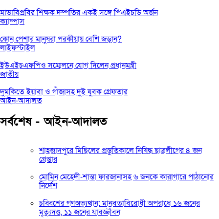
মাভাবিপ্রবির শিক্ষক দম্পতির একই সঙ্গে পিএইচডি অর্জন
ক্যাম্পাস
কোন পেশার মানুষরা পরকীয়ায় বেশি জড়ান?
লাইফস্টাইল
ইউএইচএফপিও সম্মেলনে যোগ দিলেন প্রধানমন্ত্রী
জাতীয়
দুমকিতে ইয়াবা ও গাঁজাসহ দুই যুবক গ্রেফতার
আইন-আদালত
সর্বশেষ - আইন-আদালত
শাহজাদপুরে মিছিলের প্রস্তুতিকালে নিষিদ্ধ ছাত্রলীগের ৪ জন
গ্রেপ্তার
মোমিন মেহেদী-শান্তা ফারজানাসহ ৬ জনকে কারাগারে পাঠানোর
নির্দেশ
চব্বিশের গণঅভ্যুত্থান: মানবতাবিরোধী অপরাধে ১৬ জনের
মৃত্যুদণ্ড, ১১ জনের যাবজ্জীবন