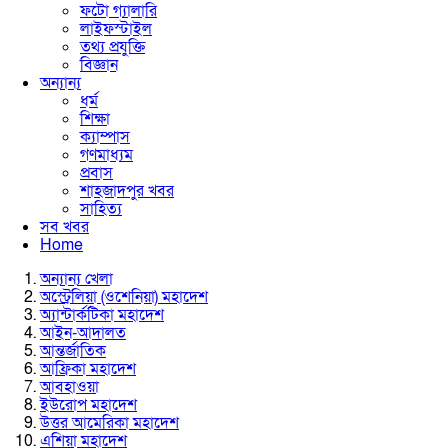
ফটো গ্যালারি
লাইফস্টাইল
তথ্য প্রযুক্তি
বিজ্ঞান
অন্যান্য
ধর্ম
শিক্ষা
ক্যাম্পাস
গণমাধ্যম
প্রবাস
শাহজাদপুর খবর
সাহিত্য
সব খবর
Home
অন্যান্য খেলা
অস্ট্রেলিয়া (ওশেনিয়া) মহাদেশ
অ্যান্টার্কটিকা মহাদেশ
আইন-আদালত
আন্তর্জাতিক
আফ্রিকা মহাদেশ
আবহাওয়া
ইউরোপ মহাদেশ
উত্তর আমেরিকা মহাদেশ
এশিয়া মহাদেশ