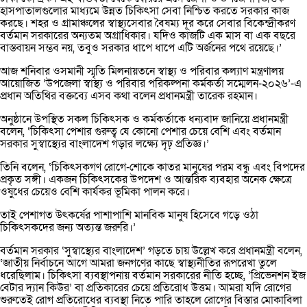
হাসপাতালগুলোর মাধ্যমে উন্নত চিকিৎসা সেবা নিশ্চিত করতে সরকার কাজ
করছে। শহর ও গ্রামাঞ্চলের স্বাস্থ্যসেবার বৈষম্য দূর করে সেবার বিকেন্দ্রীকরণ
বর্তমান সরকারের অন্যতম অগ্রাধিকার। যদিও কাজটি এক মাস বা এক বছরে
বাস্তবায়ন সম্ভব নয়, তবুও সরকার ধাপে ধাপে এটি অর্জনের পথে রয়েছে।’
আজ শনিবার ওসমানী স্মৃতি মিলনায়তনে স্বাস্থ্য ও পরিবার কল্যাণ মন্ত্রণালয়
আয়োজিত ‘উপজেলা স্বাস্থ্য ও পরিবার পরিকল্পনা কর্মকর্তা সম্মেলন-২০২৬’-এ
প্রধান অতিথির বক্তব্যে এসব কথা বলেন প্রধানমন্ত্রী তারেক রহমান।
অনুষ্ঠানে উপস্থিত সকল চিকিৎসক ও কর্মকর্তাকে ধন্যবাদ জানিয়ে প্রধানমন্ত্রী
বলেন, ‘চিকিৎসা পেশার গুরুত্ব যে কোনো পেশার চেয়ে বেশি এবং বর্তমান
সরকার সুস্বাস্থ্যের বাংলাদেশ গড়ার লক্ষ্যে দৃঢ় প্রতিজ্ঞ।’
তিনি বলেন, ‘চিকিৎসকগণ রোগে-শোকে কাতর মানুষের পরম বন্ধু এবং বিপদের
প্রকৃত সঙ্গী। একজন চিকিৎসকের উপদেশ ও আন্তরিক ব্যবহার অনেক ক্ষেত্রে
ওষুধের চেয়েও বেশি কার্যকর ভূমিকা পালন করে।
তাই পেশাগত উৎকর্ষের পাশাপাশি মানবিক মানুষ হিসেবে গড়ে ওঠা
চিকিৎসকদের জন্য অত্যন্ত জরুরি।’
বর্তমান সরকার ‘সুস্বাস্থ্যের বাংলাদেশ’ গড়তে চায় উল্লেখ করে প্রধানমন্ত্রী বলেন,
‘জাতীয় নির্বাচনে আগে আমরা জনগণের কাছে স্বাস্থ্যনীতির রূপরেখা তুলে
ধরেছিলাম। চিকিৎসা ব্যবস্থাপনায় বর্তমান সরকারের নীতি হচ্ছে, ‘প্রিভেনশন ইজ
বেটার দ্যান কিউর’ বা প্রতিকারের চেয়ে প্রতিরোধ উত্তম। আমরা যদি রোগের
শুরুতেই রোগ প্রতিরোধের ব্যবস্থা নিতে পারি তাহলে রোগের বিস্তার মোকাবিলা