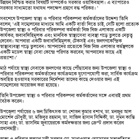
উন্নয়ন নিশ্চিত করার বিষয়টি সম্পর্কেও সরকার ওয়াকিবহাল। এ ব্যাপারেও
সরকার সাধ্যমতো যথাযথ পদক্ষেপ গ্রহণে বদ্ধ পরিকর। ‘
সবশেষে উপজেলা স্বাস্থ্য ও পরিবার পরিকল্পনা কর্মকর্তাদের উদ্দেশ্য তিনি
বলেন, ‘এই সম্মেলনের মাধ্যমে আমি একটি বার্তা দিতে চাই, সেটি হলো প্রত্যেক
উপজেলা স্বাস্থ্য ও পরিবার পরিকল্পনা কর্মকর্তা নিজ নিজ এলাকায় একটি
কার্যকর, জবাবদিহিমূলক এবং মানবিক স্বাস্থ্যসেবা ব্যবস্থা গড়ে তুলতে নেতৃত্ব
দেবেন। আপনারা একটি জবাবদিহিমূলক, টেকসই এবং জনগণকেন্দ্রিক
স্বাস্থ্যব্যবস্থা গড়ে তুলবেন। আপনাদের প্রত্যেকে নিজ নিজ এলাকার কর্মস্থলকে
একটি মডেল স্বাস্থ্য সেবা কেন্দ্রে পরিণত করবেন, আপনাদের কাছে এই
প্রত্যাশা।’
মাঠ পর্যায়ে স্বাস্থ্য সেবাকে জনগণের কাছে পৌঁছানোর জন্য উপজেলা স্বাস্থ্য ও
পরিবার পরিকল্পনা কর্মকর্তাদের কার্যক্রমকে যুগোপযোগী করা, সার্বিক কার্যক্রম
অবহিত হওয়াসহ সরকারের নির্দেশনা তাদের কাছে দেওয়ার জন্য এই
সম্মেলনের আয়োজন করা হয়েছে।
তিনি উপজেলা স্বাস্থ্য ও পরিবার পরিকল্পনা কর্মকর্তাদের সঙ্গে এবারই প্রথম
বৈঠক করেন।
উপজেলা পর্যায়ের ৬ জন চিকিৎসক ডা. শোভন কুমার বশাখ, ডা. মনজুর আল
মোর্শেদ চৌধুরী, ডা. মজিবুর রহমান, ডা. সাজিদ হাসান সিদ্দিকী, ডা. সুমন কান্তি
সাহা এবং ডা. তাসনিম জুবায়েরকে কর্মদক্ষতার জন্য ক্রেস্ট প্রদান করেন
প্রধানমন্ত্রী।