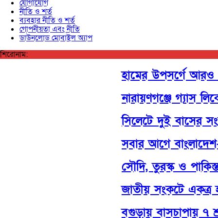
যোগাযোগ
নীতি ও শর্ত
ব্যবহার নীতি ও শর্ত
গোপনীয়তা এবং নীতি
ডাউনলোড মোবাইল অ্যাপ
শিরোনাম:
হামের উপসর্গে আরও ৩ জ
নারায়ণগঞ্জে গ্যাস লিক
সিলেটে দুই বাসের সংঘর
সবার আগে বাংলাদেশ— 
সৌদি, তুরস্ক ও পাকিস্তান
জাতীয় সংকটে একত্র হলে
বগুড়ায় বাসচাপায় ৭ শ্