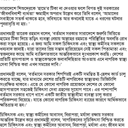
সারাদেশে শিশুদেরকে ‘হামে’র টিকা না দেওয়ার ফলে বিগত দুই সরকারের
‘জীবনবিনাশী ব্যর্থতা’ ক্ষমাহীন অপরাধ উল্লেখ করে তিনি বলেন, ‘আমাদের
সবাইকে সতর্ক থাকতে হবে, ভবিষ্যতে আর কখনোই যাতে এ ধরণের ঘটনার
পুনরাবৃত্তি না হয়। ‘
প্রধানমন্ত্রী তারেক রহমান বলেন, ‘বর্তমান সরকার সারাদেশে জরুরি ভিত্তিতে
হামের টিকা দিয়ে তড়িৎ ব্যবস্থা নেয়ায় আল্লাহর রহমতে পরিস্থিতির অবনতি রোধ
করা সম্ভব হয়েছে। এ জন্য আমি সকল চিকিৎসক এবং স্বাস্থ্য কর্মীসহ সকলকে
ধন্যবাদ জানাই। যারা তাদের প্রিয় সন্তান হারিয়েছেন সেই সকল পিতামাতা এবং
স্বজনদের কাছে আমি ব্যক্তিগতভাবে আন্তরিকভাবে দুঃখপ্রকাশ করছি। দেশের
প্রতিটি হাসপাতাল ও স্বাস্থ্যকেন্দ্রকে জবাবদিহিতার আওতায় এনে নাগরিক স্বাস্থ্য
সেবা নিশ্চিত করা এখন সময়ের দাবি।’
প্রধানমন্ত্রী বলেন, ‘বর্তমানে সরকার শিগগিরই একটি সমন্বিত ই-হেলথ কার্ড চালু
করতে যাচ্ছে, যার মাধ্যমে দেশের প্রতিটি নাগরিকের স্বাস্থ্যতথ্য ডিজিটালি
সংরক্ষিত থাকবে। এতে যে কোনো নাগরিক প্রয়োজনে দেশের যে কোনো
হাসপাতালে সহজেই চিকিৎসা সেবা গ্রহণের সুযোগ পাবে। এর পাশাপাশি
বর্তমান সরকার ধাপে ধাপে একটি জাতীয় স্বাস্থ্যবীমা ব্যবস্থা চালু করার
পরিকল্পনা নিয়েছে। যাতে কোনো নাগরিক চিকিৎসা ব্যয়ের কারণে আর্থিকভাবে
ক্ষতিগ্রস্ত না হন।’
চিকিৎসক এবং স্বাস্থ্য কর্মীদের আবাসন, নিরাপত্তা, মর্যাদা রক্ষায় সরকার
আন্তরিক উল্লেখ করে প্রধানমন্ত্রী বলেন, ‘নাগরিকদের সুচিকিৎসা নিশ্চিত করতে
হলে চিকিৎসক এবং স্বাস্থ্য কর্মীদের আবাসন, নিরাপত্তা, মর্যাদা এবং জীবন মান