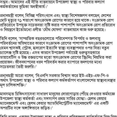
সম্ভব। আমাদের এই নীতি বাস্তবায়নে উপজেলা স্বাস্থ্য ও পরিবার কল্যাণ
কর্মকর্তাদের ভূমিকা অনস্বীকার্য।’
প্রধানমন্ত্রী বলেন, বিভিন্ন পরিসংখ্যান এবং স্বাস্থ্য বিশেষজ্ঞগণ বলছেন, দেশের
মোট মৃত্যুর ৭১ শতাংশ অসংক্রামক রোগের কারণে হয়ে থাকে। সংক্রামক রোগ
প্রতিরোধে উপযুক্ত সচেতনতা সৃষ্টি করার পাশাপাশি অসংক্রামক রোগ প্রতিরোধ
ও নিয়ন্ত্রণে ইতোমধ্যে প্রণীত ‘যৌথ ঘোষণা’ বাস্তবায়নে কাজ শুরু হয়েছে।
তিনি বলেন, ‘সাম্প্রতিক বছরগুলোতে পরিবেশগত বিপর্যয় ও জলবায়ু
পরিবর্তনের অভিঘাতের কারণে সংক্রামক রোগের পাশাপাশি অসংক্রামক রোগ
যেমন শ্বাসকষ্ট, স্ট্রোক, হৃদরোগ ইত্যাদি স্বাস্থ্য ব্যবস্থাপনার ওপর নিত্য নতুন
চ্যালেঞ্জ সৃষ্টি হয়েছে। এসব কারণে উপজেলা পর্যায়েই গুরুত্বসহকারে
ডায়াবেটিস ও উচ্চ রক্তচাপের মতো অসংক্রামক রোগের স্ক্রিনিং নিয়মিত করা
প্রয়োজন। জীবনযাপনের ধরন পরিবর্তন করার ব্যাপারে জনগণের মধ্যে
সচেতনতা তৈরী জরুরি।’
প্রধানমন্ত্রী আরো বলেন, ‘বিএনপি সরকার বিশ্বাস করে ইউ-এইচ-এফ-পি-ও
অর্থাৎ উপজেলা স্বাস্থ্য ও পরিবার কল্যাণ কর্মকর্তাগণ বাংলাদেশের স্বাস্থ্যব্যবস্থার
মূল চালিকাশক্তি।’
মানসম্মত চিকিৎসাসেবা সাধারণ মানুষের দোরগোড়ায় পৌঁছে দেওয়ার কর্মযজ্ঞে
উপজেলা স্বাস্থ্য কর্মকর্তা এবং সদস্যগণ প্রথম সারির যোদ্ধা। হেলথ কেয়ার
ম্যানেজমেন্ট এবং হেলথ কেয়ার অ্যাডমিনিস্ট্রেটিভ ম্যানেজমেন্ট’ এর একটি
অপরটির সঙ্গে অঙ্গাঙ্গিভাবে জড়িত।’