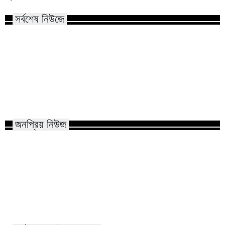
সর্বশেষ নিউজে
হামের উপসর্গে আরও ৬ শি
কাতারে জুলাই গণঅভ্যুত্থান দিবস পালিত
রোগী ৮১৮
জনপ্রিয় নিউজ
মাভাবিপ্রবির শিক্ষক দম্পতির একই সঙ্গে
কোন পেশার মানুষরা পর
পিএইচডি অর্জন
জড়ান?