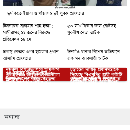
দুমকিতে ইয়াবা ও গাঁজাসহ দুই যুবক গ্রেফতার
চিত্রনায়ক সালমান শাহ হত্যা :
৫০ লাখ টাকার জাল নোটসহ
সামীরাসহ ১১ জনের বিরুদ্ধে
যুবলীগ নেতা আটক
প্রতিবেদন ১৪ মে
চাকসু নেতার ওপর হামলার প্রধান
ঈদগাঁও থানার বিশেষ অভিযানে
আসামি গ্রেফতার
এক মদ ব্যাবসায়ী আটক
রাষ্ট্রপতি পদে দলীয় প্রার্থী
নজরুল বিশ্ববিদ্যালয়ে ভূমিকম্প
চূড়ান্তের দায়িত্ব প্রধানমন্ত্রীকে
৫৪ বছরের পিছিয়ে পড়া
আপনার জন্য নির্বাচিত
ও অগ্নিকাণ্ড সচেতনতা কর্মশালা
দিয়েছে বিএনপির স্থায়ী কমিটি
মান্দাকে ঢেলে সাজাতে
চৌদ্দগ্রামে প্রান্তিক কৃষকের
তিস্তা প্রকল্পে চীনের সহায়তা
গুচ্ছে ফিরতে কুবি প্রশাসনকে
অনুষ্ঠিত
: মির্জা ফখরুল
জয়পুরহাট জেলা জামায়াতের
ইমাম খামেনির রাষ্ট্রীয়
দাঁড়িপাল্লা’র বিকল্প নেই :
মাঝে বিনামূল্যে সার-বীজ
চাইল বাংলাদেশ
ইউজিসির চিঠি
উদ্যোগে পাঁচদফা দাবি
অন্ত্যেষ্টিক্রিয়ায় স্পিকারের
দুমকীতে মাদক বিরোধের
খন্দকার আব্দুর রাকিব
বিতরণ
নাটোরে কৃষির সুরক্ষায়
আদায়ের লক্ষ্যে গোল টেবিল
অংশগ্রহণ
জেরে যুবককে ছুরির আঘাত
কচুরিপানা পরিষ্কারের উদ্যোগ
বৈঠক অনুষ্ঠিত
অন্যান্য