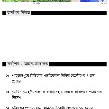
জনপ্রিয় নিউজ
মাভাবিপ্রবির শিক্ষক দম্পতির একই সঙ্গে
কোন পেশার মানুষরা পর
পিএইচডি অর্জন
জড়ান?
সর্বশেষ - আইন-আদালত
শাহজাদপুরে মিছিলের প্রস্তুতিকালে নিষিদ্ধ ছাত্রলীগের ৪ জন
গ্রেপ্তার
মোমিন মেহেদী-শান্তা ফারজানাসহ ৬ জনকে কারাগারে পাঠানোর
নির্দেশ
চব্বিশের গণঅভ্যুত্থান: মানবতাবিরোধী অপরাধে ১৬ জনের