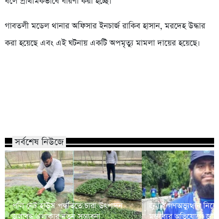
বলে প্রাথমিকভাবে ধারণা করা হচ্ছে।
গাবতলী মডেল থানার অফিসার ইনচার্জ রাকিব হাসান, মরদেহ উদ্ধার
করা হয়েছে এবং এই ঘটনায় একটি অপমৃত্যু মামলা দায়ের হয়েছে।
সর্বশেষ নিউজে
পলি নেট হাউস পদ্ধতিতে চারা উৎপাদন
জুলাই গণঅভ্যুত্থান নি
জলাবদ্ধ এলাকার নতুন সম্ভাবনা
মন্তব্যের অভিযোগে জাবি শি