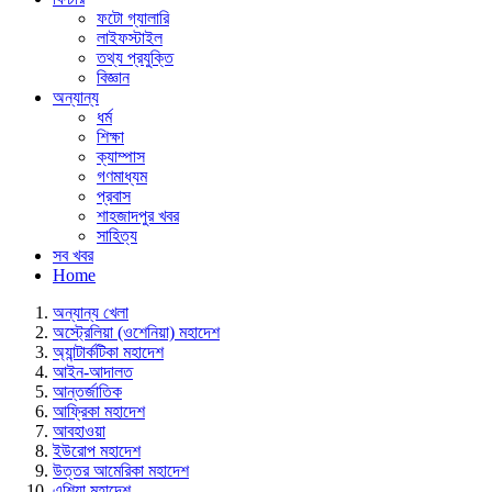
ফটো গ্যালারি
লাইফস্টাইল
তথ্য প্রযুক্তি
বিজ্ঞান
অন্যান্য
ধর্ম
শিক্ষা
ক্যাম্পাস
গণমাধ্যম
প্রবাস
শাহজাদপুর খবর
সাহিত্য
সব খবর
Home
অন্যান্য খেলা
অস্ট্রেলিয়া (ওশেনিয়া) মহাদেশ
অ্যান্টার্কটিকা মহাদেশ
আইন-আদালত
আন্তর্জাতিক
আফ্রিকা মহাদেশ
আবহাওয়া
ইউরোপ মহাদেশ
উত্তর আমেরিকা মহাদেশ
এশিয়া মহাদেশ