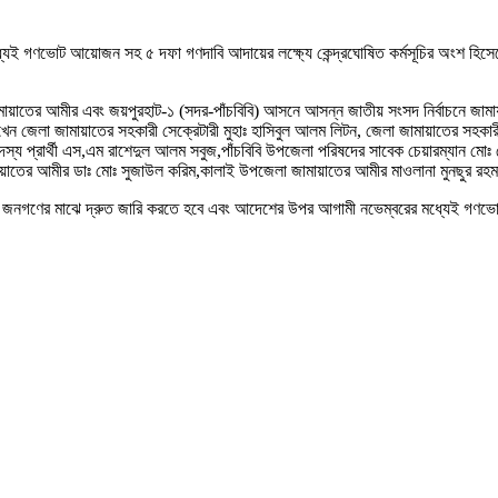
ই গণভোট আয়োজন সহ ৫ দফা গণদাবি আদায়ের লক্ষ্যে কেন্দ্রঘোষিত কর্মসূচির অংশ হিসেব
জামায়াতের আমীর এবং জয়পুরহাট-১ (সদর-পাঁচবিবি) আসনে আসন্ন জাতীয় সংসদ নির্বাচনে জা
খেন জেলা জামায়াতের সহকারী সেক্রেটারী মুহাঃ হাসিবুল আলম লিটন, জেলা জামায়াতের সহকার
্য প্রার্থী এস,এম রাশেদুল আলম সবুজ,পাঁচবিবি উপজেলা পরিষদের সাবেক চেয়ারম্যান মোঃ
য়াতের আমীর ডাঃ মোঃ সুজাউল করিম,কালাই উপজেলা জামায়াতের আমীর মাওলানা মুনছুর রহমান
 জনগণের মাঝে দ্রুত জারি করতে হবে এবং আদেশের উপর আগামী নভেম্বরের মধ্যেই গণভো