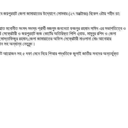
ে জয়পুরহাট জেলা জামায়াতের উদ্যোগে সোমবার (২৭ অক্টোবর) বিকেল ৩টায় শহীদ ডা:
মায়াত মনোনীত সংসদ সদস্য প্রার্থী মজলুম জননেতা ফজলুর রহমান সাঈদ এর সভাপতিত্বে ও
ী সেক্রেটারী ও জয়পুরহাট জজ কোর্টের অতিরিক্ত পিপি এ্যাড. মামুনুর রশিদ ও জেলা
 মোস্তাফিজুর রহমান,জেলা জামায়াতের অফিস সেক্রেটারী মাওলানা মোঃ আনোয়ার
 সহ অন্যান্য নেতৃবৃন্দ।
ট আয়োজন সহ ৫ দফা মেনে নিয়ে পিআর পদ্ধতিকে জুলাই জাতীয় সনদের অন্তর্ভুক্ত