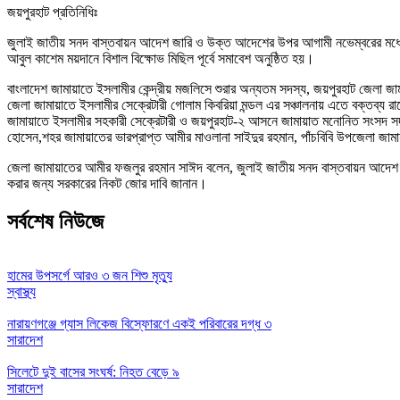
জয়পুরহাট প্রতিনিধিঃ
জুলাই জাতীয় সনদ বাস্তবায়ন আদেশ জারি ও উক্ত আদেশের উপর আগামী নভেম্বরের মধ্যে
আবুল কাশেম ময়দানে বিশাল বিক্ষোভ মিছিল পূর্বে সমাবেশ অনুষ্ঠিত হয়।
বাংলাদেশ জামায়াতে ইসলামীর কেন্দ্রীয় মজলিসে শুরার অন্যতম সদস্য, জয়পুরহাট জেলা 
জেলা জামায়াতে ইসলামীর সেক্রেটারী গোলাম কিবরিয়া মন্ডল এর সঞ্চালনায় এতে বক্তব্য রা
জামায়াতে ইসলামীর সহকারী সেক্রেটারী ও জয়পুরহাট-২ আসনে জামায়াত মনোনিত সংসদ সদস
হোসেন,শহর জামায়াতের ভারপ্রাপ্ত আমীর মাওলানা সাইদুর রহমান, পাঁচবিবি উপজেলা জামা
জেলা জামায়াতের আমীর ফজলুর রহমান সাঈদ বলেন, জুলাই জাতীয় সনদ বাস্তবায়ন আদেশ
করার জন্য সরকারের নিকট জোর দাবি জানান।
সর্বশেষ নিউজে
হামের উপসর্গে আরও ৩ জন শিশু মৃত্যু
স্বাস্থ্য
নারায়ণগঞ্জে গ্যাস লিকেজ বিস্ফোরণে একই পরিবারের দগ্ধ ৩
সারাদেশ
সিলেটে দুই বাসের সংঘর্ষ: নিহত বেড়ে ৯
সারাদেশ