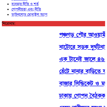
ব্যবহার নীতি ও শর্ত
গোপনীয়তা এবং নীতি
ডাউনলোড মোবাইল অ্যাপ
শিরোনাম:
পঞ্চগড় পৌর আওয়ামী লীগ
নাটোরে সড়ক দুর্ঘটনা
এক টানেই জালে ৪৬ ম
হেঁটে নানার বাড়িতে যাও
বাজার সিন্ডিকেট ও মজুত
ঢাকায় গোপন বৈঠককাল