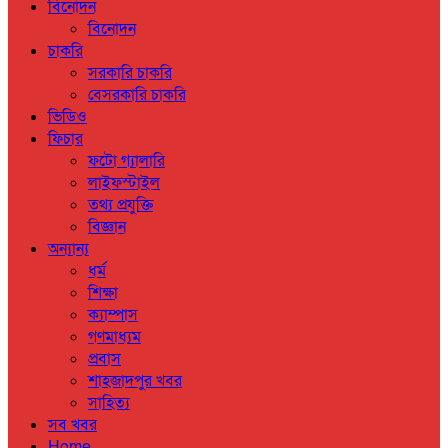
বিনোদন
বিনোদন
চাকরি
সরকারি চাকরি
বেসরকারি চাকরি
ভিডিও
ফিচার
ফটো গ্যালারি
লাইফস্টাইল
তথ্য প্রযুক্তি
বিজ্ঞান
অন্যান্য
ধর্ম
শিক্ষা
ক্যাম্পাস
গণমাধ্যম
প্রবাস
শাহজাদপুর খবর
সাহিত্য
সব খবর
Home