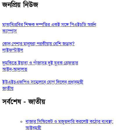
জনপ্রিয় নিউজ
মাভাবিপ্রবির শিক্ষক দম্পতির একই সঙ্গে পিএইচডি অর্জন
ক্যাম্পাস
কোন পেশার মানুষরা পরকীয়ায় বেশি জড়ান?
লাইফস্টাইল
দুমকিতে ইয়াবা ও গাঁজাসহ দুই যুবক গ্রেফতার
আইন-আদালত
ইউএইচএফপিও সম্মেলনে যোগ দিলেন প্রধানমন্ত্রী
জাতীয়
সর্বশেষ - জাতীয়
বাজার সিন্ডিকেট ও মজুতদারি করলেই কঠোর ব্যবস্থা:
আইনমন্ত্রী