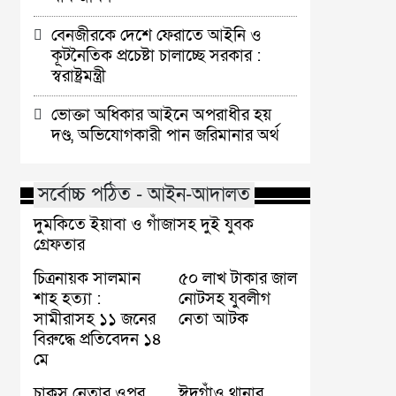
বেনজীরকে দেশে ফেরাতে আইনি ও
কূটনৈতিক প্রচেষ্টা চালাচ্ছে সরকার :
স্বরাষ্ট্রমন্ত্রী
ভোক্তা অধিকার আইনে অপরাধীর হয়
দণ্ড, অভিযোগকারী পান জরিমানার অর্থ
সর্বোচ্চ পঠিত - আইন-আদালত
দুমকিতে ইয়াবা ও গাঁজাসহ দুই যুবক
গ্রেফতার
চিত্রনায়ক সালমান
৫০ লাখ টাকার জাল
শাহ হত্যা :
নোটসহ যুবলীগ
সামীরাসহ ১১ জনের
নেতা আটক
বিরুদ্ধে প্রতিবেদন ১৪
মে
চাকসু নেতার ওপর
ঈদগাঁও থানার