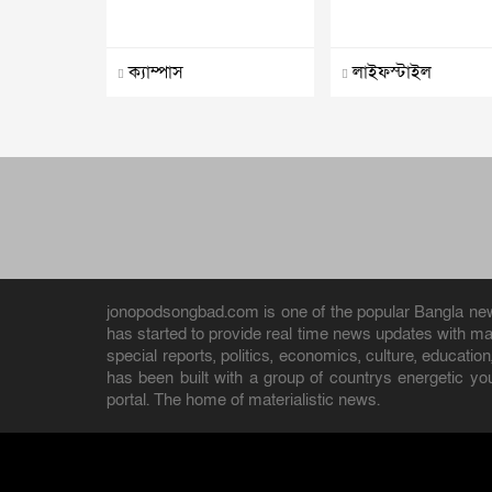
ক্যাম্পাস
লাইফস্টাইল
jonopodsongbad.com is one of the popular Bangla news 
has started to provide real time news updates with m
special reports, politics, economics, culture, educat
has been built with a group of countrys energetic yo
portal. The home of materialistic news.