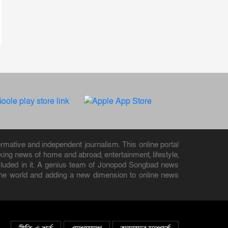
rmative and independent journalism. This online portal
ng news of home and abroad, entertainment, lifestyle,
 included in it. A genius team of Jonopod Songbad news
d the world and adding a new dimension to online news