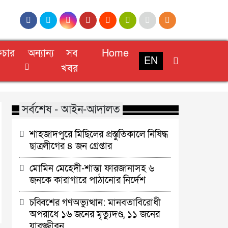
িচার
অন্যান্য
সব
Home
EN
খবর
সর্বশেষ - আইন-আদালত
শাহজাদপুরে মিছিলের প্রস্তুতিকালে নিষিদ্ধ
ছাত্রলীগের ৪ জন গ্রেপ্তার
মোমিন মেহেদী-শান্তা ফারজানাসহ ৬
জনকে কারাগারে পাঠানোর নির্দেশ
চব্বিশের গণঅভ্যুত্থান: মানবতাবিরোধী
অপরাধে ১৬ জনের মৃত্যুদণ্ড, ১১ জনের
যাবজ্জীবন