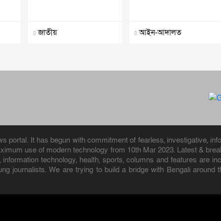
জাতীয়
আইন-আদালত
portal. It has begun with commitment of fearless, investigative, info
aximum use of modern technology from 10th Mar 2023. Latest & breaki
ion, information technology, health, sports, columns and features are
ung journalists. We are trying to build a bridge with Bengali aroun