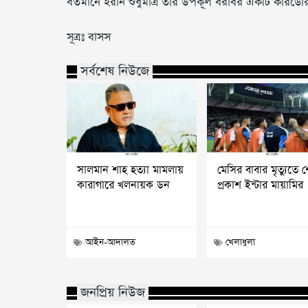
বর্তমানে ইরান শুধুমাত্র তার উপকূল বরাবর একটি করিডো
সূত্রঃ বাসস
সর্বশেষ নিউজে
সালমান শাহ হত্যা মামলায়
মেসির বাবার মৃত্যুতে
কারাগারে খলনায়ক ডন
প্রকাশ ইন্টার মায়ামির
আইন-আদালত
খেলাধুলা
জনপ্রিয় নিউজ