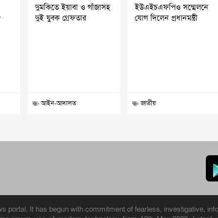
দুমকিতে ইয়াবা ও গাঁজাসহ
ইউএইচএফপিও সম্মেলনে
?
দুই যুবক গ্রেফতার
যোগ দিলেন প্রধানমন্ত্রী
আইন-আদালত
জাতীয়
portal. It has begun with commitment of fearless, investigative, info