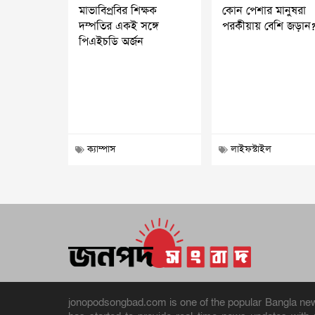
মাভাবিপ্রবির শিক্ষক
কোন পেশার মানুষরা
দম্পতির একই সঙ্গে
পরকীয়ায় বেশি জড়ান
পিএইচডি অর্জন
ক্যাম্পাস
লাইফস্টাইল
jonopodsongbad.com is one of the popular Bangla news 