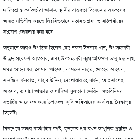
দায়িত্বপ্রাপ্ত কর্মকর্তারা জানান, স্থানীয় বাস্তবতা বিবেচনায় কৃষকসেবা
আরও গতিশীল করতে নিয়মিতভাবে মতামত গ্রহণ ও মাঠপর্যায়ের
সংযোগ জোরদার করা হবে।
অনুষ্ঠানে আরও উপস্থিত ছিলেন মোঃ নরুল ইসলাম খান, উপসহকারী
উদ্ভিদ সংরক্ষণ অফিসার, এবং উপসহকারী কৃষি অফিসার ভানু চন্দ্র নাথ,
সমর মোহন ধর, নোমান আহমদ, কামরুন নাহার, সোহেব আহমদ,
সানজিদা ইসরাত, সাহাব উদ্দিন, দেলোয়ার হোসাইন, মোঃ সালেহ
আহমদ, তামান্না আক্তার ও খাদিজা সুলতানা জেরিন। মতবিনিময়
সভাটির আয়োজন করে উপজেলা কৃষি অফিসারের কার্যালয়, জৈন্তাপুর,
সিলেট।
দিনশেষে সভার বার্তা ছিল স্পষ্ট, কৃষকের শ্রম যখন আধুনিক প্রযুক্তি ও