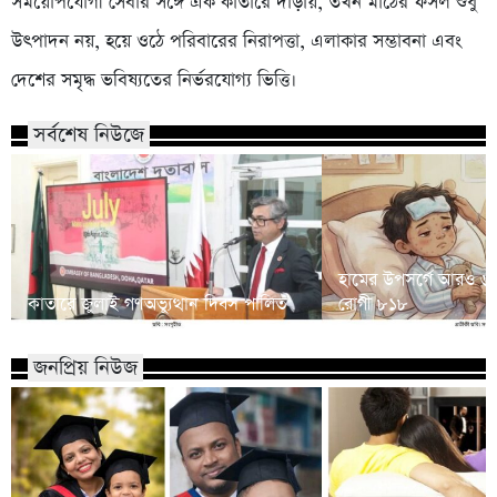
সময়োপযোগী সেবার সঙ্গে এক কাতারে দাঁড়ায়, তখন মাঠের ফসল শুধু
উৎপাদন নয়, হয়ে ওঠে পরিবারের নিরাপত্তা, এলাকার সম্ভাবনা এবং
দেশের সমৃদ্ধ ভবিষ্যতের নির্ভরযোগ্য ভিত্তি।
সর্বশেষ নিউজে
হামের উপসর্গে আরও ৬ শি
কাতারে জুলাই গণঅভ্যুত্থান দিবস পালিত
রোগী ৮১৮
জনপ্রিয় নিউজ