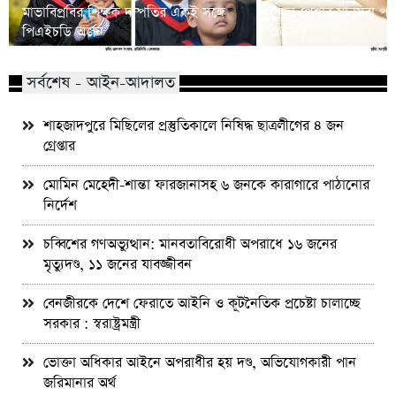
মাভাবিপ্রবির শিক্ষক দম্পতির একই সঙ্গে
কোন পেশার মানুষরা পর
পিএইচডি অর্জন
জড়ান?
সর্বশেষ - আইন-আদালত
শাহজাদপুরে মিছিলের প্রস্তুতিকালে নিষিদ্ধ ছাত্রলীগের ৪ জন
গ্রেপ্তার
মোমিন মেহেদী-শান্তা ফারজানাসহ ৬ জনকে কারাগারে পাঠানোর
নির্দেশ
চব্বিশের গণঅভ্যুত্থান: মানবতাবিরোধী অপরাধে ১৬ জনের
মৃত্যুদণ্ড, ১১ জনের যাবজ্জীবন
বেনজীরকে দেশে ফেরাতে আইনি ও কূটনৈতিক প্রচেষ্টা চালাচ্ছে
সরকার : স্বরাষ্ট্রমন্ত্রী
ভোক্তা অধিকার আইনে অপরাধীর হয় দণ্ড, অভিযোগকারী পান
জরিমানার অর্থ