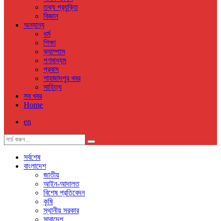
তথ্য প্রযুক্তি
বিজ্ঞান
অন্যান্য
ধর্ম
শিক্ষা
ক্যাম্পাস
গণমাধ্যম
প্রবাস
শাহজাদপুর খবর
সাহিত্য
সব খবর
Home
en
সর্বশেষ
বাংলাদেশ
জাতীয়
আইন-আদালত
বিশেষ প্রতিবেদন
কৃষি
স্থানীয় সরকার
সারাদেশ