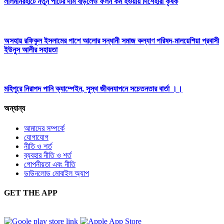
লালমনিরহাটে নতুন পাটের দাম বাড়লেও ফলন কম হওয়ায় দিশেহারা কৃষক
অসহায় রফিকুল ইসলামের পাশে আলোর সন্ধানী সমাজ কল্যাণ পরিষদ-মালয়েশিয়া প্রবাসী
ইউনুস আলীর সহায়তা
মহিপুরে নিরাপদ পানি ক্যাম্পেইন, সুস্থ জীবনযাপনে সচেতনতার বার্তা ।।
অন্যান্য
আমাদের সম্পর্কে
যোগাযোগ
নীতি ও শর্ত
ব্যবহার নীতি ও শর্ত
গোপনীয়তা এবং নীতি
ডাউনলোড মোবাইল অ্যাপ
GET THE APP