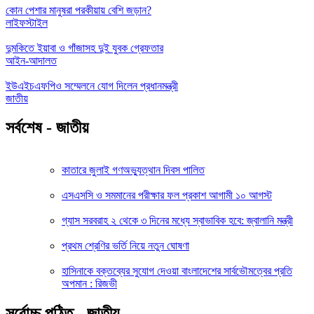
কোন পেশার মানুষরা পরকীয়ায় বেশি জড়ান?
লাইফস্টাইল
দুমকিতে ইয়াবা ও গাঁজাসহ দুই যুবক গ্রেফতার
আইন-আদালত
ইউএইচএফপিও সম্মেলনে যোগ দিলেন প্রধানমন্ত্রী
জাতীয়
সর্বশেষ - জাতীয়
কাতারে জুলাই গণঅভ্যুত্থান দিবস পালিত
এসএসসি ও সমমানের পরীক্ষার ফল প্রকাশ আগামী ১০ আগস্ট
গ্যাস সরবরাহ ২ থেকে ৩ দিনের মধ্যে স্বাভাবিক হবে: জ্বালানি মন্ত্রী
প্রথম শ্রেণির ভর্তি নিয়ে নতুন ঘোষণা
হাসিনাকে বক্তব্যের সুযোগ দেওয়া বাংলাদেশের সার্বভৌমত্বের প্রতি
অপমান : রিজভী
সর্বোচ্চ পঠিত - জাতীয়