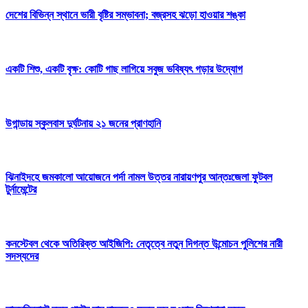
দেশের বিভিন্ন স্থানে ভারী বৃষ্টির সম্ভাবনা; বজ্রসহ ঝড়ো হাওয়ার শঙ্কা
একটি শিশু, একটি বৃক্ষ: কোটি গাছ লাগিয়ে সবুজ ভবিষ্যৎ গড়ার উদ্যোগ
উগান্ডায় স্কুলবাস দুর্ঘটনায় ২১ জনের প্রাণহানি
ঝিনাইদহে জমকালো আয়োজনে পর্দা নামল উত্তর নারায়ণপুর আন্তঃজেলা ফুটবল
টুর্নামেন্টের
কনস্টেবল থেকে অতিরিক্ত আইজিপি: নেতৃত্বে নতুন দিগন্ত উন্মোচন পুলিশের নারী
সদস্যদের