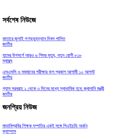
সর্বশেষ নিউজে
কাতারে জুলাই গণঅভ্যুত্থান দিবস পালিত
জাতীয়
হামের উপসর্গে আরও ৬ শিশুর মৃত্যু, নতুন রোগী ৮১৮
স্বাস্থ্য
এসএসসি ও সমমানের পরীক্ষার ফল প্রকাশ আগামী ১০ আগস্ট
জাতীয়
গ্যাস সরবরাহ ২ থেকে ৩ দিনের মধ্যে স্বাভাবিক হবে: জ্বালানি মন্ত্রী
জাতীয়
জনপ্রিয় নিউজ
মাভাবিপ্রবির শিক্ষক দম্পতির একই সঙ্গে পিএইচডি অর্জন
ক্যাম্পাস