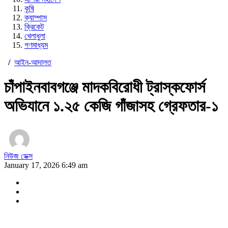
কৃষি
ক্যাম্পাস
ক্রিকেট
খেলাধুলা
গণমাধ্যম
/
আইন-আদালত
চাঁপাইনবাবগঞ্জে মাদকবিরোধী ট্রাস্কফোর্স
অভিযানে ১.২৫ কেজি গাঁজাসহ গ্রেফতার-১
নিউজ ডেক্স
January 17, 2026 6:49 am