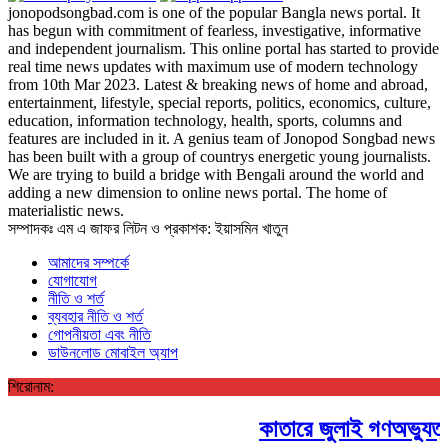
jonopodsongbad.com is one of the popular Bangla news portal. It
has begun with commitment of fearless, investigative, informative
and independent journalism. This online portal has started to provide
real time news updates with maximum use of modern technology
from 10th Mar 2023. Latest & breaking news of home and abroad,
entertainment, lifestyle, special reports, politics, economics, culture,
education, information technology, health, sports, columns and
features are included in it. A genius team of Jonopod Songbad news
has been built with a group of countrys energetic young journalists.
We are trying to build a bridge with Bengali around the world and
adding a new dimension to online news portal. The home of
materialistic news.
সম্পাদকঃ এম এ জাফর লিটন ও প্রকাশক: ইয়াসমিন খাতুন
আমাদের সম্পর্কে
যোগাযোগ
নীতি ও শর্ত
ব্যবহার নীতি ও শর্ত
গোপনীয়তা এবং নীতি
ডাউনলোড মোবাইল অ্যাপ
শিরোনাম:
কাতারে জুলাই গণঅভ্যুত্থ