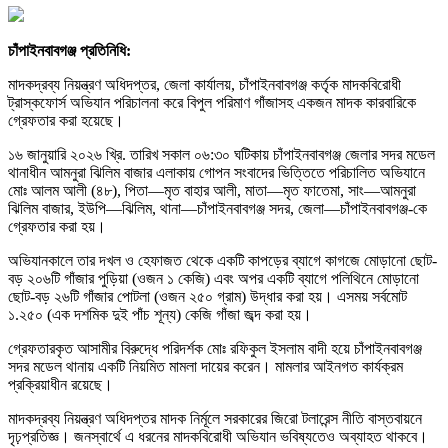
চাঁপাইনবাবগঞ্জ প্রতিনিধি:
মাদকদ্রব্য নিয়ন্ত্রণ অধিদপ্তর, জেলা কার্যালয়, চাঁপাইনবাবগঞ্জ কর্তৃক মাদকবিরোধী
ট্রাস্কফোর্স অভিযান পরিচালনা করে বিপুল পরিমাণ গাঁজাসহ একজন মাদক কারবারিকে
গ্রেফতার করা হয়েছে।
১৬ জানুয়ারি ২০২৬ খ্রি. তারিখ সকাল ০৬:৩০ ঘটিকায় চাঁপাইনবাবগঞ্জ জেলার সদর মডেল
থানাধীন আমনুরা ঝিলিম বাজার এলাকায় গোপন সংবাদের ভিত্তিতে পরিচালিত অভিযানে
মোঃ আলম আলী (৪৮), পিতা—মৃত বাহার আলী, মাতা—মৃত ফাতেমা, সাং—আমনুরা
ঝিলিম বাজার, ইউপি—ঝিলিম, থানা—চাঁপাইনবাবগঞ্জ সদর, জেলা—চাঁপাইনবাবগঞ্জ-কে
গ্রেফতার করা হয়।
অভিযানকালে তার দখল ও হেফাজত থেকে একটি কাপড়ের ব্যাগে কাগজে মোড়ানো ছোট-
বড় ২০৬টি গাঁজার পুড়িয়া (ওজন ১ কেজি) এবং অপর একটি ব্যাগে পলিথিনে মোড়ানো
ছোট-বড় ২৬টি গাঁজার পোটলা (ওজন ২৫০ গ্রাম) উদ্ধার করা হয়। এসময় সর্বমোট
১.২৫০ (এক দশমিক দুই পাঁচ শূন্য) কেজি গাঁজা জব্দ করা হয়।
গ্রেফতারকৃত আসামীর বিরুদ্ধে পরিদর্শক মোঃ রফিকুল ইসলাম বাদী হয়ে চাঁপাইনবাবগঞ্জ
সদর মডেল থানায় একটি নিয়মিত মামলা দায়ের করেন। মামলার আইনগত কার্যক্রম
প্রক্রিয়াধীন রয়েছে।
মাদকদ্রব্য নিয়ন্ত্রণ অধিদপ্তর মাদক নির্মূলে সরকারের জিরো টলারেন্স নীতি বাস্তবায়নে
দৃঢ়প্রতিজ্ঞ। জনস্বার্থে এ ধরনের মাদকবিরোধী অভিযান ভবিষ্যতেও অব্যাহত থাকবে।