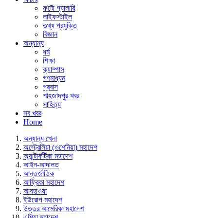
ফটো গ্যালারি
লাইফস্টাইল
তথ্য প্রযুক্তি
বিজ্ঞান
অন্যান্য
ধর্ম
শিক্ষা
ক্যাম্পাস
গণমাধ্যম
প্রবাস
শাহজাদপুর খবর
সাহিত্য
সব খবর
Home
অন্যান্য খেলা
অস্ট্রেলিয়া (ওশেনিয়া) মহাদেশ
অ্যান্টার্কটিকা মহাদেশ
আইন-আদালত
আন্তর্জাতিক
আফ্রিকা মহাদেশ
আবহাওয়া
ইউরোপ মহাদেশ
উত্তর আমেরিকা মহাদেশ
এশিয়া মহাদেশ