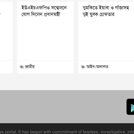
ইউএইচএফপিও সম্মেলনে
দুমকিতে ইয়াবা ও গাঁজাসহ
?
যোগ দিলেন প্রধানমন্ত্রী
দুই যুবক গ্রেফতার
জাতীয়
আইন-আদালত
portal. It has begun with commitment of fearless, investigative, info