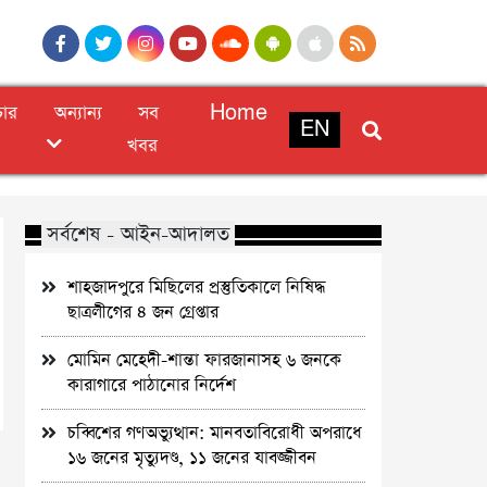
চার
অন্যান্য
সব
Home
EN
খবর
সর্বশেষ - আইন-আদালত
শাহজাদপুরে মিছিলের প্রস্তুতিকালে নিষিদ্ধ
ছাত্রলীগের ৪ জন গ্রেপ্তার
মোমিন মেহেদী-শান্তা ফারজানাসহ ৬ জনকে
কারাগারে পাঠানোর নির্দেশ
চব্বিশের গণঅভ্যুত্থান: মানবতাবিরোধী অপরাধে
১৬ জনের মৃত্যুদণ্ড, ১১ জনের যাবজ্জীবন