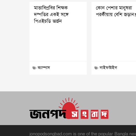
মাভাবিপ্রবির শিক্ষক
কোন পেশার মানুষরা
দম্পতির একই সঙ্গে
পরকীয়ায় বেশি জড়ান
পিএইচডি অর্জন
ক্যাম্পাস
লাইফস্টাইল
jonopodsongbad.com is one of the popular Bangla news 