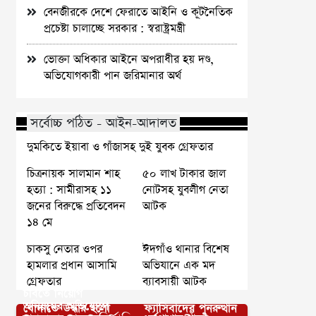
বেনজীরকে দেশে ফেরাতে আইনি ও কূটনৈতিক
প্রচেষ্টা চালাচ্ছে সরকার : স্বরাষ্ট্রমন্ত্রী
ভোক্তা অধিকার আইনে অপরাধীর হয় দণ্ড,
অভিযোগকারী পান জরিমানার অর্থ
সর্বোচ্চ পঠিত - আইন-আদালত
দুমকিতে ইয়াবা ও গাঁজাসহ দুই যুবক গ্রেফতার
চিত্রনায়ক সালমান শাহ
৫০ লাখ টাকার জাল
হত্যা : সামীরাসহ ১১
নোটসহ যুবলীগ নেতা
জনের বিরুদ্ধে প্রতিবেদন
আটক
১৪ মে
চাকসু নেতার ওপর
ঈদগাঁও থানার বিশেষ
হামলার প্রধান আসামি
অভিযানে এক মদ
গ্রেফতার
ব্যাবসায়ী আটক
চবিতে নিয়োগ
অনিয়মের অভিযোগে
বোদাতে উদ্ধার হলো
ফ্যাসিবাদের পুনরুত্থান