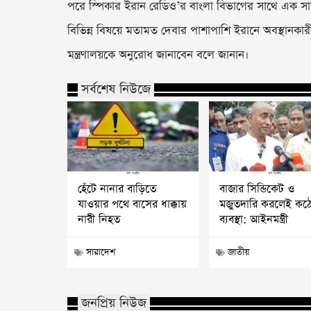
পরে স্পিকার ইরান রেডিও’র বাংলা বিভাগের সাথে এক সাক্
বিভিন্ন বিষয়ে মতামত দেবার পাশাপাশি ইরানে অবস্থানকারী প
মন্ত্রণালয়কে অনুরোধ জানাবেন বলে জানান।
সর্বশেষ নিউজে
হেঁটে নানার বাড়িতে
বাজার সিন্ডিকেট ও
যাওয়ার পথে বাসের ধাক্কায়
মজুতদারি করলেই কঠ
নারী নিহত
ব্যবস্থা: আইনমন্ত্রী
সারাদেশ
জাতীয়
জনপ্রিয় নিউজ