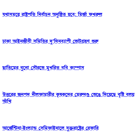
যথাসময়ে রাষ্ট্রপতি নির্বাচন অনুষ্ঠিত হবে: মির্জা ফখরুল
ঢাকা আইনজীবী সমিতির দু’দিনব্যাপী ভোটগ্রহণ শুরু
ছাতিমের বুনো সৌরভে মুখরিত ববি ক্যম্পাস
উত্তরের জনপদ নীলফামারীর কৃষকদের মেরুদণ্ড ভেঙে দিয়েছে বৃষ্টি বলয়
আঁখি
আর্জেন্টিনা-ইংল্যান্ড সেমিফাইনালে যুক্তরাষ্ট্রের রেফারি