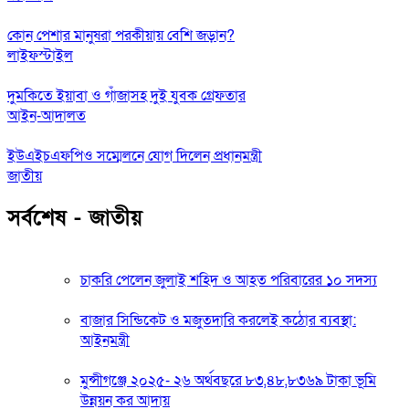
কোন পেশার মানুষরা পরকীয়ায় বেশি জড়ান?
লাইফস্টাইল
দুমকিতে ইয়াবা ও গাঁজাসহ দুই যুবক গ্রেফতার
আইন-আদালত
ইউএইচএফপিও সম্মেলনে যোগ দিলেন প্রধানমন্ত্রী
জাতীয়
সর্বশেষ - জাতীয়
চাকরি পেলেন জুলাই শহিদ ও আহত পরিবারের ১০ সদস্য
বাজার সিন্ডিকেট ও মজুতদারি করলেই কঠোর ব্যবস্থা:
আইনমন্ত্রী
মুন্সীগঞ্জে ২০২৫- ২৬ অর্থবছরে ৮৩,৪৮,৮৩৬৯ টাকা ভূমি
উন্নয়ন কর আদায়