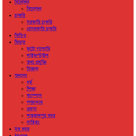
বিনোদন
বিনোদন
চাকরি
সরকারি চাকরি
বেসরকারি চাকরি
ভিডিও
ফিচার
ফটো গ্যালারি
লাইফস্টাইল
তথ্য প্রযুক্তি
বিজ্ঞান
অন্যান্য
ধর্ম
শিক্ষা
ক্যাম্পাস
গণমাধ্যম
প্রবাস
শাহজাদপুর খবর
সাহিত্য
সব খবর
Home