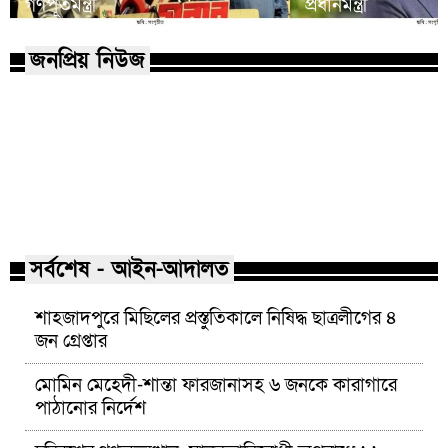
গণপূর্তমন্ত্রী
প্রধানমন্ত্রী
জনপ্রিয় নিউজ
মাভাবিপ্রবির শিক্ষক দম্পতির একই
কোন পেশার মানুষরা
সঙ্গে পিএইচডি অর্জন
জড়ান?
সর্বশেষ - আইন-আদালত
শাহজাদপুরে মিছিলের প্রস্তুতিকালে নিষিদ্ধ ছাত্রলীগের ৪
জন গ্রেপ্তার
মোমিন মেহেদী-শান্তা ফারজানাসহ ৬ জনকে কারাগারে
পাঠানোর নির্দেশ