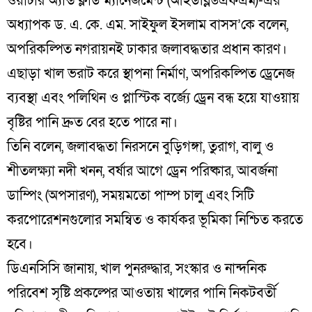
ওয়াটার অ্যান্ড ফ্লাড ম্যানেজমেন্ট (আইডব্লিউএফএম)-এর
অধ্যাপক ড. এ. কে. এম. সাইফুল ইসলাম বাসস’কে বলেন,
অপরিকল্পিত নগরায়নই ঢাকার জলাবদ্ধতার প্রধান কারণ।
এছাড়া খাল ভরাট করে স্থাপনা নির্মাণ, অপরিকল্পিত ড্রেনেজ
ব্যবস্থা এবং পলিথিন ও প্লাস্টিক বর্জ্যে ড্রেন বন্ধ হয়ে যাওয়ায়
বৃষ্টির পানি দ্রুত বের হতে পারে না।
তিনি বলেন, জলাবদ্ধতা নিরসনে বুড়িগঙ্গা, তুরাগ, বালু ও
শীতলক্ষ্যা নদী খনন, বর্ষার আগে ড্রেন পরিষ্কার, আবর্জনা
ডাম্পিং (অপসারণ), সময়মতো পাম্প চালু এবং সিটি
করপোরেশনগুলোর সমন্বিত ও কার্যকর ভূমিকা নিশ্চিত করতে
হবে।
ডিএনসিসি জানায়, খাল পুনরুদ্ধার, সংস্কার ও নান্দনিক
পরিবেশ সৃষ্টি প্রকল্পের আওতায় খালের পানি নিকটবর্তী