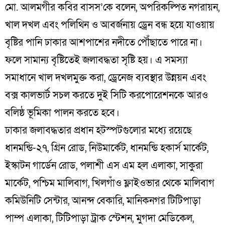
মো. আলমগীর কবির বাসস’কে বলেন, অপরিকল্পিত নগরায়ন,
খাল দখল এবং পলিথিন ও আবর্জনায় ড্রেন বন্ধ হয়ে যাওয়ায়
বৃষ্টির পানি ঢাকার আশপাশের নদীতে পৌঁছাতে পারে না।
ফলে সামান্য বৃষ্টিতেই জলাবদ্ধতা সৃষ্টি হয়। এ সমস্যা
সমাধানে খাল দখলমুক্ত করা, ড্রেনেজ ব্যবস্থার উন্নয়ন এবং
বক্স কালভার্ট সচল করতে দুই সিটি করপোরেশনকে আরও
বলিষ্ঠ ভূমিকা পালন করতে হবে।
ঢাকার জলাবদ্ধতার প্রধান হটস্পটগুলোর মধ্যে রয়েছে
ধানমন্ডি-২৭, গ্রিন রোড, নিউমার্কেট, ধানমন্ডি হকার্স মার্কেট,
ইস্কাটন গার্ডেন রোড, পলাশী এস এম হল এলাকা, সাকুরা
মার্কেট, পশ্চিম মালিবাগ, খিলগাঁও ফ্লাইওভার থেকে মালিবাগ
কমিউনিটি সেন্টার, আনন্দ বেকারি, মানিকনগর টিটিপাড়া
পাম্প এলাকা, টিটিপাড়া ট্রাক স্টেশন, মুগদা মেডিকেল,