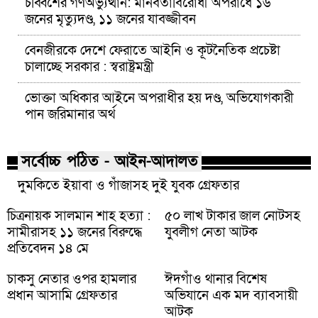
চব্বিশের গণঅভ্যুত্থান: মানবতাবিরোধী অপরাধে ১৬
জনের মৃত্যুদণ্ড, ১১ জনের যাবজ্জীবন
বেনজীরকে দেশে ফেরাতে আইনি ও কূটনৈতিক প্রচেষ্টা
চালাচ্ছে সরকার : স্বরাষ্ট্রমন্ত্রী
ভোক্তা অধিকার আইনে অপরাধীর হয় দণ্ড, অভিযোগকারী
পান জরিমানার অর্থ
সর্বোচ্চ পঠিত - আইন-আদালত
দুমকিতে ইয়াবা ও গাঁজাসহ দুই যুবক গ্রেফতার
চিত্রনায়ক সালমান শাহ হত্যা :
৫০ লাখ টাকার জাল নোটসহ
সামীরাসহ ১১ জনের বিরুদ্ধে
যুবলীগ নেতা আটক
প্রতিবেদন ১৪ মে
চাকসু নেতার ওপর হামলার
ঈদগাঁও থানার বিশেষ
প্রধান আসামি গ্রেফতার
অভিযানে এক মদ ব্যাবসায়ী
আটক