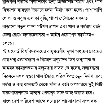
বুড়িগঙ্গা নদীতে নিষ্কাশনের জন্য আউটলেট নির্মাণ এবং পানি
নিষ্কাশন ব্যবস্থার উন্নয়নে নর্দমা নির্মাণ করা হচ্ছে। পাশাপাশি
খোলা ও সবুজ এলাকা বৃদ্ধি, পাম্প স্টেশনের সক্ষমতা
বাড়ানো, নতুন পাম্প স্টেশন স্থাপন এবং খাল ও নর্দমায় বর্জ্য
ফেলা রোধে জনসচেতনতা ও আইন প্রয়োগের কার্যক্রমও
চলছে।
স্টামফোর্ড বিশ্ববিদ্যালয়ের বায়ুমণ্ডলীয় দূষণ অধ্যয়ন কেন্দ্রের
(ক্যাপস) চেয়ারম্যান ও বিজ্ঞান অনুষদের ডিন অধ্যাপক ড.
আহমদ কামরুজ্জমান মজুমদার বাসস’কে বলেন, জলাবদ্ধতা
নিরসনে দখল হওয়া খাল উদ্ধার, পরিকল্পিত ড্রেন নির্মাণ এবং
নর্দমা ও বক্স কালভার্ট থেকে পলি ও বর্জ্য অপসারণে দুই সিটি
করপোরেশনকে অত্যন্ত গুরুত্বের সঙ্গে কাজ করতে হবে।
বাংলাদেশ পরিবেশ আন্দোলনের (বাপা) সাধারণ সম্পাদক