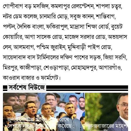
গোপীবাগ বড় মসজিদ, কমলাপুর রেলস্টেশন, শাপলা চত্বর,
নটর ডেম কলেজ, চানমারি মোড়, সবুজ কানন, শান্তিবাগ,
পল্টন, দৈনিক বাংলা, ফকিরাপুল, মাদ্রাসা শিক্ষা বোর্ড, বুয়েট
কোয়ার্টার, আগা সাদেক রোড, মাজেদ সরদার রোড, অভয়দাস
লেন, আলমবাগ, পশ্চিম জুরাইন, মুদ্দিবাড়ী পাইপ রোড,
সায়েদাবাদ বাস টার্মিনালের দক্ষিণ পাশের সড়ক, জিয়া সরণি,
মিরপুর, কাজীপাড়া, শেওড়াপাড়া, মোহাম্মদপুর, আগারগাঁও,
কাওরান বাজার ও ফার্মগেট।
সর্বশেষ নিউজে
জুলাইযোদ্ধারা জীবন বাজি রেখে
দেশকে নতুন করে স্বাধীন করেছে :
কক্সবাজারের মহেশখ