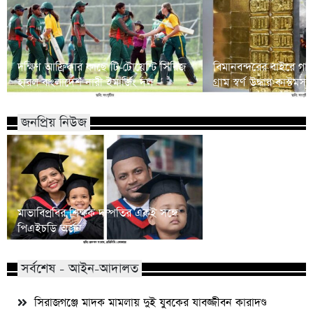
দক্ষিণ আফ্রিকার কাছে টি-টোয়েন্টি সিরিজ
বিমানবন্দরের বাইরে গা
হারল বাংলাদেশ নারী ইমার্জিং দল
গ্রাম স্বর্ণ উদ্ধার কাস্টমস
জনপ্রিয় নিউজ
মাভাবিপ্রবির শিক্ষক দম্পতির একই সঙ্গে
কোন পেশার মানুষরা পর
পিএইচডি অর্জন
জড়ান?
সর্বশেষ - আইন-আদালত
সিরাজগঞ্জে মাদক মামলায় দুই যুবকের যাবজ্জীবন কারাদণ্ড