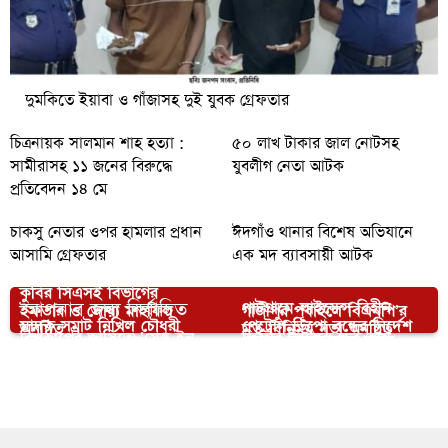
দুমকিতে ইয়াবা ও গাঁজাসহ দুই যুবক গ্রেফতার
চিত্রনায়ক সালমান শাহ হত্যা :
৫০ লাখ টাকার জাল নোটসহ
সামীরাসহ ১১ জনের বিরুদ্ধে
যুবলীগ নেতা আটক
প্রতিবেদন ১৪ মে
চাকসু নেতার ওপর হামলার প্রধান
ঈদগাঁও থানার বিশেষ অভিযানে
আসামি গ্রেফতার
এক মদ ব্যাবসায়ী আটক
কুবির সিএসই বিভাগের
আপনার জন্য নির্বাচিত
পাটগ্রামে লাইসেন্স বিহীন
ইফতার ও দোয়া মাহফিল
গাজীপুর পূবাইলে বিএনপি’র
মাদক সম্রাট নিখিল চৌধুরী
পেট্রোল ডিপো বন্ধের নির্দেশ
অনুষ্ঠিত
মত বিনিময় সভা অনুষ্ঠিত
বিশ্বকাপের জার্সিতে ‘মেড ইন
ফিফার সিদ্ধান্তে ক্ষুব্ধ হয়ে
দেশের বিভিন্ন স্থানে বৃষ্টির
পুলিশ এর হাতে আটক
১০হাজার জরিমানা
তারেক রহমানের ৩১ দফা
বাংলাদেশ’: ফুটবলমঞ্চে দেশের
বিশ্বকাপ ফাইনাল বয়কট
গাজীপুরে ৪ ডাকাত গ্রেফতার
সম্ভাবনা
কর্মসূচির লিফলেট বিতরণে
ভারত থেকে ৯০ মেট্রিক টন
গৌরব
উয়েফা সভাপতির
দীপেন দেওয়ান
কাঁচা মরিচ আমদানি