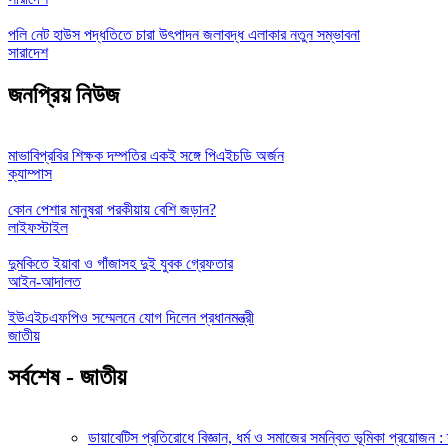
পলি নেট হাউস পদ্ধতিতে চারা উৎপাদন জলাবদ্ধ এলাকার নতুন সম্ভাবনা
সারাদেশ
জনপ্রিয় নিউজ
মাভাবিপ্রবির শিক্ষক দম্পতির একই সঙ্গে পিএইচডি অর্জন
ক্যাম্পাস
কোন পেশার মানুষরা পরকীয়ায় বেশি জড়ান?
লাইফস্টাইল
দুমকিতে ইয়াবা ও গাঁজাসহ দুই যুবক গ্রেফতার
আইন-আদালত
ইউএইচএফপিও সম্মেলনে যোগ দিলেন প্রধানমন্ত্রী
জাতীয়
সর্বশেষ - জাতীয়
ডায়াবেটিস প্রতিরোধে বিজ্ঞান, ধর্ম ও সমাজের সমন্বিত ভূমিকা প্রয়োজন : স্বা