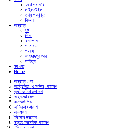
ফটো গ্যালারি
লাইফস্টাইল
তথ্য প্রযুক্তি
বিজ্ঞান
অন্যান্য
ধর্ম
শিক্ষা
ক্যাম্পাস
গণমাধ্যম
প্রবাস
শাহজাদপুর খবর
সাহিত্য
সব খবর
Home
অন্যান্য খেলা
অস্ট্রেলিয়া (ওশেনিয়া) মহাদেশ
অ্যান্টার্কটিকা মহাদেশ
আইন-আদালত
আন্তর্জাতিক
আফ্রিকা মহাদেশ
আবহাওয়া
ইউরোপ মহাদেশ
উত্তর আমেরিকা মহাদেশ
এশিয়া মহাদেশ