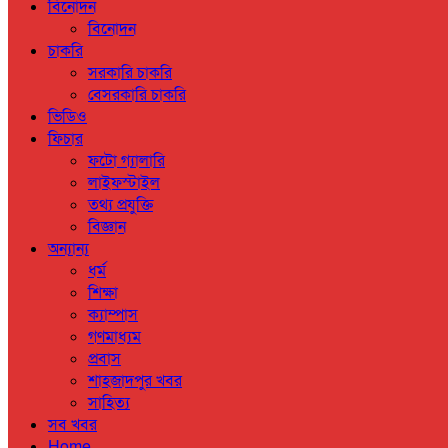
বিনোদন
বিনোদন
চাকরি
সরকারি চাকরি
বেসরকারি চাকরি
ভিডিও
ফিচার
ফটো গ্যালারি
লাইফস্টাইল
তথ্য প্রযুক্তি
বিজ্ঞান
অন্যান্য
ধর্ম
শিক্ষা
ক্যাম্পাস
গণমাধ্যম
প্রবাস
শাহজাদপুর খবর
সাহিত্য
সব খবর
Home