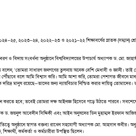
৪–২৫, ২০২৩–২৪, ২০২২–২৩ ও ২০২১–২২ শিক্ষাবর্ষের স্নাতক (সম্মান) শ্রেণ
ীনবরণ ও বিদায় সংবর্ধনা অনুষ্ঠানে বিশ্ববিদ্যালয়ের উপাচার্য অধ্যাপক ড. মো. জাহ
েশ্যে বলেন, ‘তোমরা সাধারণ জনগণের তুলনায় অনেক বেশি মেধাবী ও জ্ঞানী। তাই 
নে পৌঁছাবে বলে আমি বিশ্বাস করি। আমি আশা করি, তোমরা পেশাগত জীবনে মানবিক 
দরিদ্র মানুষ রয়েছে—তাদের জন্য ন্যায়বিচার নিশ্চিত করার দায়িত্ব তোমা
য়ন করতে হবে; তবেই তোমরা দক্ষ আইনজ্ঞ হিসেবে গড়ে উঠতে পারবে। সবশেষে 
অধ্যাপক ড. জয়নুল আবেদীন সিদ্দিকী এবং আইন অনুষদের ডিন মুহাম্মদ ইরফান আজি
িত্বে অনুষ্ঠানে স্বাগত বক্তব্য রাখেন সহযোগী অধ্যাপক মো. আহসান কবীর। অন
িক্ষার্থী, কর্মকর্তা ও কর্মচারীরা উপস্থিত ছিলেন।