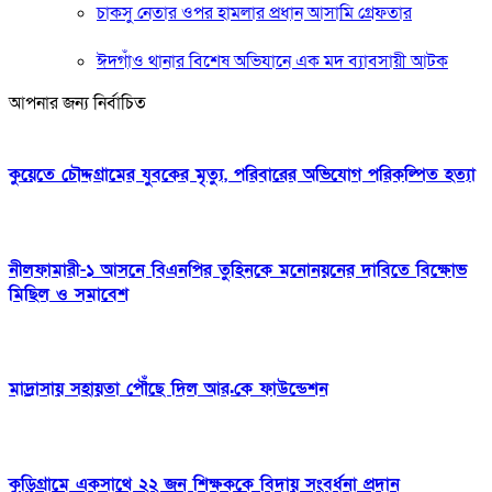
চাকসু নেতার ওপর হামলার প্রধান আসামি গ্রেফতার
ঈদগাঁও থানার বিশেষ অভিযানে এক মদ ব্যাবসায়ী আটক
আপনার জন্য নির্বাচিত
কুয়েতে চৌদ্দগ্রামের যুবকের মৃত্যু, পরিবারের অভিযোগ পরিকল্পিত হত্যা
নীলফামারী-১ আসনে বিএনপির তুহিনকে মনোনয়নের দাবিতে বিক্ষোভ
মিছিল ও সমাবেশ
মাদ্রাসায় সহায়তা পৌঁছে দিল আর.কে ফাউন্ডেশন
কুড়িগ্রামে একসাথে ২২ জন শিক্ষককে বিদায় সংবর্ধনা প্রদান