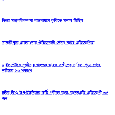
তিস্তা মহাপরিকল্পনা বাস্তবায়নে কুবিতে মশাল মিছিল
মাদারীপুরে গ্রামবাংলার ঐতিহ্যবাহী নৌকা বাইচ প্রতিযোগিতা
মাইলস্টোনে দূর্ঘটনায় গুরুতর আহত সন্দ্বীপের নাবিল, পুড়ে গেছে
শরীরের ৬০ শতাংশ
চবির ডি-১ উপ-ইউনিটের ভর্তি পরীক্ষা আজ, আসনপ্রতি প্রতিযোগী ৩৫
জন