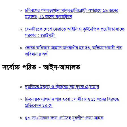
চব্বিশের গণঅভ্যুত্থান: মানবতাবিরোধী অপরাধে ১৬ জনের
মৃত্যুদণ্ড, ১১ জনের যাবজ্জীবন
বেনজীরকে দেশে ফেরাতে আইনি ও কূটনৈতিক প্রচেষ্টা চালাচ্ছে
সরকার : স্বরাষ্ট্রমন্ত্রী
ভোক্তা অধিকার আইনে অপরাধীর হয় দণ্ড, অভিযোগকারী পান
জরিমানার অর্থ
সর্বোচ্চ পঠিত - আইন-আদালত
দুমকিতে ইয়াবা ও গাঁজাসহ দুই যুবক গ্রেফতার
চিত্রনায়ক সালমান শাহ হত্যা : সামীরাসহ ১১ জনের বিরুদ্ধে
প্রতিবেদন ১৪ মে
৫০ লাখ টাকার জাল নোটসহ যুবলীগ নেতা আটক