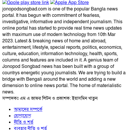
jonopodsongbad.com is one of the popular Bangla news
portal. It has begun with commitment of fearless,
investigative, informative and independent journalism. This
online portal has started to provide real time news updates
with maximum use of modern technology from 10th Mar
2023. Latest & breaking news of home and abroad,
entertainment, lifestyle, special reports, politics, economics,
culture, education, information technology, health, sports,
columns and features are included in it. A genius team of
Jonopod Songbad news has been built with a group of
countrys energetic young journalists. We are trying to build a
bridge with Bengali around the world and adding a new
dimension to online news portal. The home of materialistic
news.
সম্পাদকঃ এম এ জাফর লিটন ও প্রকাশক: ইয়াসমিন খাতুন
আমাদের সম্পর্কে
যোগাযোগ
নীতি ও শর্ত
ব্যবহার নীতি ও শর্ত