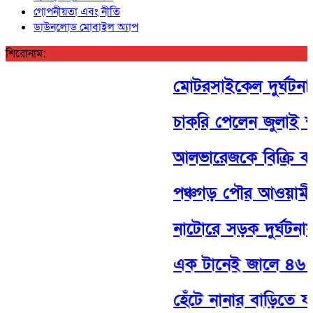
গোপনীয়তা এবং নীতি
ডাউনলোড মোবাইল অ্যাপ
শিরোনাম:
মোটরসাইকেল দুর্ঘটনায় 
চাকরি পেলেন জুলাই শ
আলভারেজকে বিক্রি করব
পঞ্চগড় পৌর আওয়ামী লী
নাটোরে সড়ক দুর্ঘটনা
এক টানেই জালে ৪৬ ম
হেঁটে নানার বাড়িতে যা