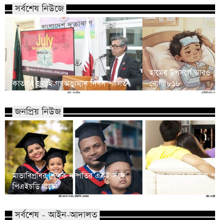
সর্বশেষ নিউজে
হামের উপসর্গে আরও ৬ শি
কাতারে জুলাই গণঅভ্যুত্থান দিবস পালিত
রোগী ৮১৮
জনপ্রিয় নিউজ
মাভাবিপ্রবির শিক্ষক দম্পতির একই সঙ্গে
কোন পেশার মানুষরা পর
পিএইচডি অর্জন
জড়ান?
সর্বশেষ - আইন-আদালত