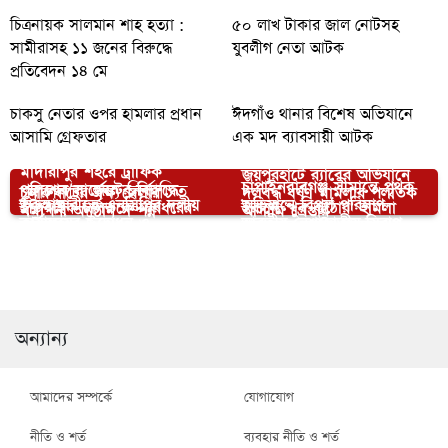
চিত্রনায়ক সালমান শাহ হত্যা :
৫০ লাখ টাকার জাল নোটসহ
সামীরাসহ ১১ জনের বিরুদ্ধে
যুবলীগ নেতা আটক
প্রতিবেদন ১৪ মে
চাকসু নেতার ওপর হামলার প্রধান
ঈদগাঁও থানার বিশেষ অভিযানে
আসামি গ্রেফতার
এক মদ ব্যাবসায়ী আটক
মাদারীপুর শহরে ট্রাফিক
জয়পুরহাটে র‍‍্যাবের অভিযানে
চাঁপাইনবাবগঞ্জ সীমান্তে পৃথক
আপনার জন্য নির্বাচিত
পুলিশের সার্জেন্টের বিরুদ্ধে
চুনারুঘাটের বৃক্ষ মেলার
দলবদ্ধ ধর্ষণ মামলার পলাতক
ভুরুঙ্গামারীতে এনসিপির দলীয়
অভিযানে বিপুল পরিমাণ
ইজিবাইক চালককে মারধরের
ইরানে ‘খুব কঠোর’ হামলা
সমাপনী অনুষ্ঠান সম্পন্ন
আসামি গ্রেপ্তার
কার্যালয়ের উদ্বোধন ও
ভারতীয় নেশাজাতীয় সিরাপ
অভিযোগ
চালানোর হুমকি ট্রাম্পের
গোপালগঞ্জ-১ আসনে স্বতন্ত্র
চারঘাটে ত্রিমুখী সংঘর্ষে নিহত
রেকর্ড গরমে ইউরোপে
মতবিনিময় সভা অনুষ্ঠিত
জব্দ
আঙুর চাষে সুন্দরগঞ্জের শিক্ষক
প্রার্থী হিসেবে শিমুলের
১
জনজীবন বিপর্যস্ত
এমদাদুলের সফলতা
মনোনয়ন জমা
অন্যান্য
আমাদের সম্পর্কে
যোগাযোগ
নীতি ও শর্ত
ব্যবহার নীতি ও শর্ত