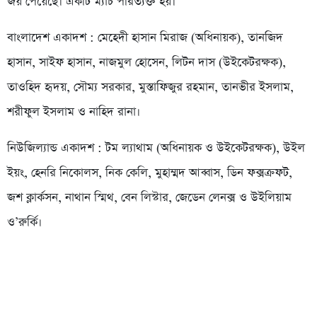
জয় পেয়েছে। একটি ম্যাচ পরিত্যক্ত হয়।
বাংলাদেশ একাদশ : মেহেদী হাসান মিরাজ (অধিনায়ক), তানজিদ
হাসান, সাইফ হাসান, নাজমুল হোসেন, লিটন দাস (উইকেটরক্ষক),
তাওহিদ হৃদয়, সৌম্য সরকার, মুস্তাফিজুর রহমান, তানভীর ইসলাম,
শরীফুল ইসলাম ও নাহিদ রানা।
নিউজিল্যান্ড একাদশ : টম ল্যাথাম (অধিনায়ক ও উইকেটরক্ষক), উইল
ইয়ং, হেনরি নিকোলস, নিক কেলি, মুহাম্মদ আব্বাস, ডিন ফক্সক্রফট,
জশ ক্লার্কসন, নাথান স্মিথ, বেন লিস্টার, জেডেন লেনক্স ও উইলিয়াম
ও’রুর্কি।