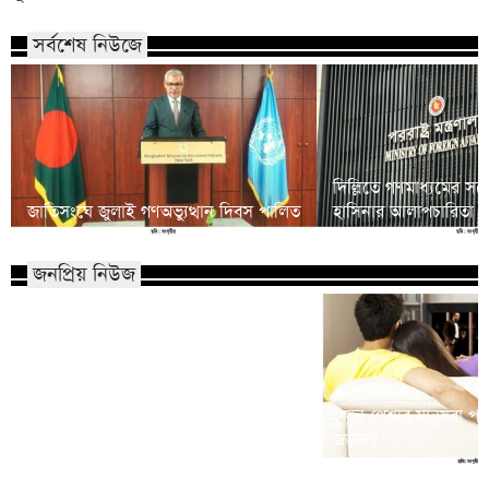
সর্বশেষ নিউজে
দিল্লিতে গণমাধ্যমের সঙ্গ
জাতিসংঘে জুলাই গণঅভ্যুত্থান দিবস পালিত
হাসিনার আলাপচারিতা নিয়ে
জনপ্রিয় নিউজ
মাভাবিপ্রবির শিক্ষক দম্পতির একই সঙ্গে
কোন পেশার মানুষরা পর
পিএইচডি অর্জন
জড়ান?