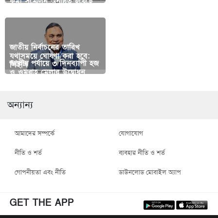
কর্মী সম্মেলন অনুষ্ঠিত হয়েছে
যাচ্ছে অর্থনীতির চিত্র
জাতীয় নির্বাচনের তারিখ
মাদকের অবৈধ পাচার রোধে
যথাসময়ে ঘোষণা করা হবে:
ঝালকাঠিতে অগুনে পুড়ল ১০টি
জাতীয় পর্যায়ে ৩ দিনব্যাপী হজ
বাংলাদেশ-পাকিস্তান সমঝোতা
সিইসি
বসতঘর
ও ওমরাহ মেলার উদ্বোধন
স্মারক সই
অন্যান্য
আমাদের সম্পর্কে
যোগাযোগ
নীতি ও শর্ত
ব্যবহার নীতি ও শর্ত
গোপনীয়তা এবং নীতি
ডাউনলোড মোবাইল অ্যাপ
GET THE APP