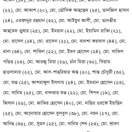
আমিন (১৯), মো. রাকিবুল ইসলাম (২৩), মো. জয়নাল আবেদীন
(২২), মো. আকাশ (২০), মো. তৌসিফ আহম্মেদ (২৫), তানজিল হাসান
(২৪), এরফানুর রহমান (৩২), মো. আইয়ুব আলী, মো. তানভীর
আহমেদ তুষার (২৫), মো. ইমরান (২২), মো. ইয়ামিন রাব্বি (২১),
মো. রাসেল (২৪), মো. রাসেল (২১), মো. বাদশা ফয়সাল (৪৪), মো.
রানা (৩৪), মো. শাকিল (২২), মো. ইমন হোসেন (২৪), মো. সাকিল
পণ্ডিত (২৩), মো. আরজু মিয়া (২৬), চাঁন মিয়া (৩২), সিয়াম
হাওলাদার (২২), মো. আল-শাহরিয়ার অন্ত (২০), শান্ত চৌধুরী (৩২),
মো. শুভ (২৫), আশরাফুল ইসলাম (২৪), মো. ইমরান হোসেন (২৩),
মো. সানিম (২৫), মো. খন্দকার শুভ (২২), মো. শিপন (১৯), মো.
জিসান (২৬), মো. জাকির হোসেন (৪০), মো. নাছির ওরফে ইয়াছিন
(২৫), মো. আনোয়ার হোসেন বুলবুল (৩৮), মো. নয়ন (২৭), মো.
আনিছ (৩৬), মো. সুমন (২৫), মো. সানিম শেখ (২৩), মো. শ্রাবণ