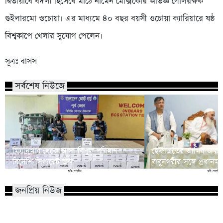
দ্বিতীয়ার্ধে বদলী হিসেবে মাঠে নামেন মেক্সিকোর অভিজ্ঞ গোলরক্ষক
গুইলারমো ওচোয়া। এর মাধ্যমে ৪০ বছর বয়সী ওচোয়া ক্যারিয়ারে ষষ্ঠ
বিশ্বকাপে খেলার সুযোগ পেলেন।
সূত্রঃ বাসস
সর্বশেষ নিউজে
মিয়ানমার থেকে আসা বিপুল পরিমাণ
হেফাজতের আমির আল্লামা শ
বিদেশি সিগারেট জব্দ
বাবুনগরীর সঙ্গে প্রধানমন্ত্
জনপ্রিয় নিউজ