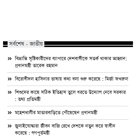
মাভাবিপ্রবির শিক্ষক দম্পতির একই সঙ্গে
কোন পেশার মানুষরা পর
পিএইচডি অর্জন
জড়ান?
সর্বশেষ - জাতীয়
বিভ্রান্তি সৃষ্টিকারীদের ব্যাপারে দেশবাসীকে সতর্ক থাকার আহ্বান:
প্রধানমন্ত্রী তারেক রহমান
বিরোধীদল হাসিনার ভাষায় কথা বলা শুরু করেছে : মির্জা ফখরুল
শিশুদের কাছে সঠিক ইতিহাস তুলে ধরতে উদ্যোগ নেবে সরকার
: তথ্য প্রতিমন্ত্রী
মহেশখালীর মাতারবাড়িতে পৌঁছেছেন প্রধানমন্ত্রী
জুলাইযোদ্ধারা জীবন বাজি রেখে দেশকে নতুন করে স্বাধীন
করেছে : গণপূর্তমন্ত্রী