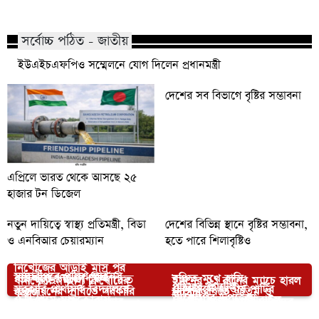
সর্বোচ্চ পঠিত - জাতীয়
ইউএইচএফপিও সম্মেলনে যোগ দিলেন প্রধানমন্ত্রী
দেশের সব বিভাগে বৃষ্টির সম্ভাবনা
এপ্রিলে ভারত থেকে আসছে ২৫
হাজার টন ডিজেল
নতুন দায়িত্বে স্বাস্থ্য প্রতিমন্ত্রী, বিডা
দেশের বিভিন্ন স্থানে বৃষ্টির সম্ভাবনা,
ও এনবিআর চেয়ারম্যান
হতে পারে শিলাবৃষ্টিও
নিখোঁজের আড়াই মাস পর
মাদারীপুরে পুলিশ লাইনস
আপনার জন্য নির্বাচিত
বাউফলে ৯ম পে-স্কেল
বঞ্চিত মুখে হাসি:
ধানক্ষেতে মিলল কিশোরের
ইমনের ২১ রানের ম্যাচে হারল
পুঠিয়ার হোটেল-
সরকারি প্রাথমিক বিদ্যালয়ে
চৌদ্দগ্রামে জাতীয় পার্টির
বাস্তবায়নের দাবিতে সরকারি
মাভাবিপ্রবিতে এতিম ও
কঙ্কাল
লাহোর
আক্কেলপুর উপজেলা
চৌদ্দগ্রামে মাইক্রোবাস
রেস্তোরাগুলোতে মোবাইল
ফলাফল প্রকাশ ও পুরস্কার
কেন্দ্রীয় নেতা কাজী নাহিদের
কর্মচারীদের বিক্ষোভ সমাবেশ
আহতদের পাশে ‘বৈছাআ’
জামায়াতের উদ্যোগে সেন্টার
অটোরিকশা সংঘর্ষে চালক
কোর্ট পরিচালনায় দুই
বিতরণ
গণসংযোগ