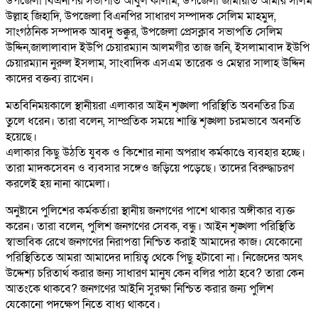
উপজেলা বিএনপির সভাপতি আবুল কালাম, উপজেলা জামায়াত আমীর সলিম
উল্লাহ জিহাদি, উপজেলা বিএনপির সাধারণ সম্পাদক সেলিম মাহমুদ,
সাংগঠনিক সম্পাদক আবদু শুক্কুর, উপজেলা প্রেসক্লাব সভাপতি সেলিম
উদ্দিন,জালালাবাদ ইউপি চেয়ারম্যান আলমগীর তাজ জনি, ইসলামাবাদ ইউপি
চেয়ারম্যান নুরুল ইসলাম, সাংবাদিক এসএম তারেক ও মেম্বার সালাহ উদ্দিন
কাদের বক্তব্য রাখেন।
মতবিনিময়কালে স্থানীয়রা এলাকার আইন শৃঙ্খলা পরিস্থিতি অবনতির চিত্র
তুলে ধরেন। তারা বলেন, সাম্প্রতিক সময়ে শান্তি শৃঙ্খলা চরমভাবে অবনতি
হয়েছে।
এলাকার কিছু উঠতি যুবক ও কিশোর নানা অপরাধ কর্মকাণ্ডে ব্যবহার হচ্ছে।
তারা মাদকসেবন ও ব্যবসার সঙ্গেও জড়িয়ে পড়েছে। তাদের বিরুদ্ধাচরণ
করলেই হয় নানা ঝামেলা।
অনুষ্টানে পুলিশের কর্মকর্তারা স্থানীয় জনগণের পাশে থাকার অঙ্গীকার ব্যক্ত
করেন। তারা বলেন, পুলিশ জনগণের সেবক, বন্ধু। আইন শৃঙ্খলা পরিস্থিতি
স্বাভাবিক রেখে জনগণের নিরাপত্তা নিশ্চিত করাই আমাদের কাজ। যেকোনো
পরিস্থিতিতে আমরা আমাদের দায়িত্ব থেকে পিছু হটাবো না। নিজেদের অসৎ
উদ্দেশ্য চরিতার্থ করার জন্য সাধারণ মানুষ কেন বলির পাঠা হবে? তারা কেন
আতংকে থাকবে? জনগণের আইনি সুরক্ষা নিশ্চিত করার জন্য পুলিশ
যেকোনো পদক্ষেপ নিতে বাধ্য থাকবে।