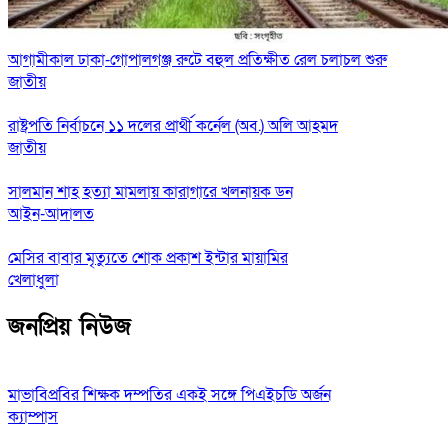
আগামীকাল ঢাকা-গোপালগঞ্জ রুটে বহুল প্রতিক্ষীত রেল চলাচল শুরু
জাতীয়
রাষ্ট্রপতি নির্বাচনে ১১ দলের প্রার্থী কর্নেল (অব.) অলি আহমদ
জাতীয়
সালমান শাহ হত্যা মামলায় কারাগারে খলনায়ক ডন
আইন-আদালত
মেসির বাবার মৃত্যুতে শোক প্রকাশ ইন্টার মায়ামির
খেলাধুলা
জনপ্রিয় নিউজ
মাভাবিপ্রবির শিক্ষক দম্পতির একই সঙ্গে পিএইচডি অর্জন
ক্যাম্পাস