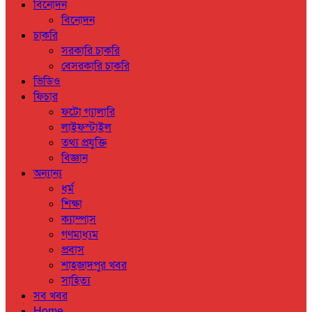
বিনোদন
বিনোদন
চাকরি
সরকারি চাকরি
বেসরকারি চাকরি
ভিডিও
ফিচার
ফটো গ্যালারি
লাইফস্টাইল
তথ্য প্রযুক্তি
বিজ্ঞান
অন্যান্য
ধর্ম
শিক্ষা
ক্যাম্পাস
গণমাধ্যম
প্রবাস
শাহজাদপুর খবর
সাহিত্য
সব খবর
Home