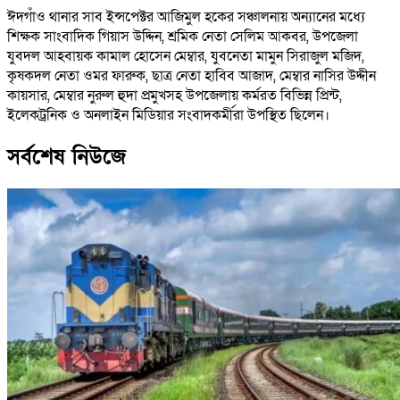
ঈদগাঁও থানার সাব ইন্সপেক্টর আজিমুল হকের সঞ্চালনায় অন্যানের মধ্যে
শিক্ষক সাংবাদিক গিয়াস উদ্দিন, শ্রমিক নেতা সেলিম আকবর, উপজেলা
যুবদল আহবায়ক কামাল হোসেন মেম্বার, যুবনেতা মামুন সিরাজুল মজিদ,
কৃষকদল নেতা ওমর ফারুক, ছাত্র নেতা হাবিব আজাদ, মেম্বার নাসির উদ্দীন
কায়সার, মেম্বার নুরুল হুদা প্রমুখসহ উপজেলায় কর্মরত বিভিন্ন প্রিন্ট,
ইলেকট্রনিক ও অনলাইন মিডিয়ার সংবাদকর্মীরা উপস্থিত ছিলেন।
সর্বশেষ নিউজে