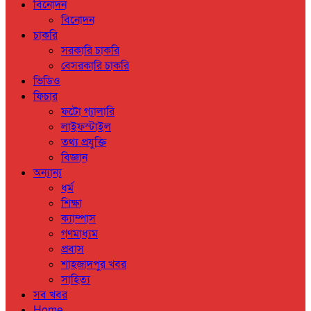
বিনোদন
বিনোদন
চাকরি
সরকারি চাকরি
বেসরকারি চাকরি
ভিডিও
ফিচার
ফটো গ্যালারি
লাইফস্টাইল
তথ্য প্রযুক্তি
বিজ্ঞান
অন্যান্য
ধর্ম
শিক্ষা
ক্যাম্পাস
গণমাধ্যম
প্রবাস
শাহজাদপুর খবর
সাহিত্য
সব খবর
Home