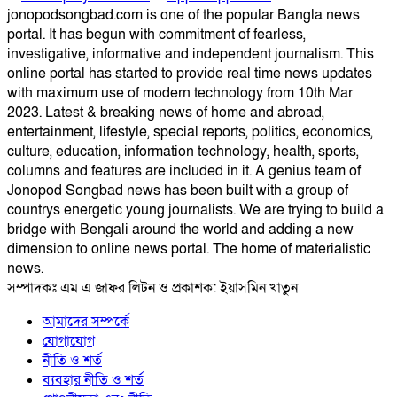
jonopodsongbad.com is one of the popular Bangla news
portal. It has begun with commitment of fearless,
investigative, informative and independent journalism. This
online portal has started to provide real time news updates
with maximum use of modern technology from 10th Mar
2023. Latest & breaking news of home and abroad,
entertainment, lifestyle, special reports, politics, economics,
culture, education, information technology, health, sports,
columns and features are included in it. A genius team of
Jonopod Songbad news has been built with a group of
countrys energetic young journalists. We are trying to build a
bridge with Bengali around the world and adding a new
dimension to online news portal. The home of materialistic
news.
সম্পাদকঃ এম এ জাফর লিটন ও প্রকাশক: ইয়াসমিন খাতুন
আমাদের সম্পর্কে
যোগাযোগ
নীতি ও শর্ত
ব্যবহার নীতি ও শর্ত