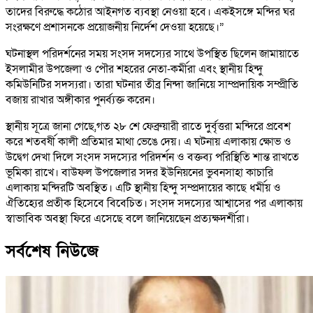
তাদের বিরুদ্ধে কঠোর আইনগত ব্যবস্থা নেওয়া হবে। একইসঙ্গে মন্দির ঘর
সংরক্ষণে প্রশাসনকে প্রয়োজনীয় নির্দেশ দেওয়া হয়েছে।”
ঘটনাস্থল পরিদর্শনের সময় সংসদ সদস্যের সাথে উপস্থিত ছিলেন জামায়াতে
ইসলামীর উপজেলা ও পৌর শহরের নেতা-কর্মীরা এবং স্থানীয় হিন্দু
কমিউনিটির সদস্যরা। তারা ঘটনার তীব্র নিন্দা জানিয়ে সাম্প্রদায়িক সম্প্রীতি
বজায় রাখার অঙ্গীকার পুনর্ব্যক্ত করেন।
স্থানীয় সূত্রে জানা গেছে,গত ২৮ শে ফেব্রুয়ারী রাতে দুর্বৃত্তরা মন্দিরে প্রবেশ
করে শতবর্ষী কালী প্রতিমার মাথা ভেঙে দেয়। এ ঘটনায় এলাকায় ক্ষোভ ও
উদ্বেগ দেখা দিলে সংসদ সদস্যের পরিদর্শন ও বক্তব্য পরিস্থিতি শান্ত রাখতে
ভূমিকা রাখে। বাউফল উপজেলার সদর ইউনিয়নের ভুবনসাহা কাচারি
এলাকায় মন্দিরটি অবস্থিত। এটি স্থানীয় হিন্দু সম্প্রদায়ের কাছে ধর্মীয় ও
ঐতিহ্যের প্রতীক হিসেবে বিবেচিত। সংসদ সদস্যের আশ্বাসের পর এলাকায়
স্বাভাবিক অবস্থা ফিরে এসেছে বলে জানিয়েছেন প্রত্যক্ষদর্শীরা।
সর্বশেষ নিউজে