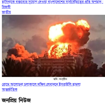
হাসিনাকে বক্তব্যের সুযোগ দেওয়া বাংলাদেশের সার্বভৌমত্বের প্রতি অপমান :
রিজভী
জাতীয়
রোমে আলোচনা চলাকালে দক্ষিণ লেবাননে ইসরাইলি হামলা
আন্তর্জাতিক
জনপ্রিয় নিউজ