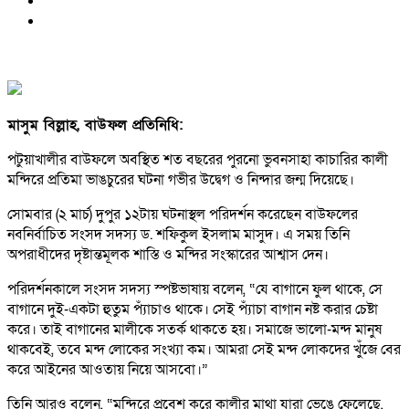
মাসুম বিল্লাহ, বাউফল প্রতিনিধি:
পটুয়াখালীর বাউফলে অবস্থিত শত বছরের পুরনো ভুবনসাহা কাচারির কালী
মন্দিরে প্রতিমা ভাঙচুরের ঘটনা গভীর উদ্বেগ ও নিন্দার জন্ম দিয়েছে।
সোমবার (২ মার্চ) দুপুর ১২টায় ঘটনাস্থল পরিদর্শন করেছেন বাউফলের
নবনির্বাচিত সংসদ সদস্য ড. শফিকুল ইসলাম মাসুদ। এ সময় তিনি
অপরাধীদের দৃষ্টান্তমূলক শাস্তি ও মন্দির সংস্কারের আশ্বাস দেন।
পরিদর্শনকালে সংসদ সদস্য স্পষ্টভাষায় বলেন, “যে বাগানে ফুল থাকে, সে
বাগানে দুই-একটা হুতুম প্যাঁচাও থাকে। সেই প্যাঁচা বাগান নষ্ট করার চেষ্টা
করে। তাই বাগানের মালীকে সতর্ক থাকতে হয়। সমাজে ভালো-মন্দ মানুষ
থাকবেই, তবে মন্দ লোকের সংখ্যা কম। আমরা সেই মন্দ লোকদের খুঁজে বের
করে আইনের আওতায় নিয়ে আসবো।”
তিনি আরও বলেন, “মন্দিরে প্রবেশ করে কালীর মাথা যারা ভেঙে ফেলেছে,