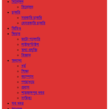
বিনোদন
বিনোদন
চাকরি
সরকারি চাকরি
বেসরকারি চাকরি
ভিডিও
ফিচার
ফটো গ্যালারি
লাইফস্টাইল
তথ্য প্রযুক্তি
বিজ্ঞান
অন্যান্য
ধর্ম
শিক্ষা
ক্যাম্পাস
গণমাধ্যম
প্রবাস
শাহজাদপুর খবর
সাহিত্য
সব খবর
Home