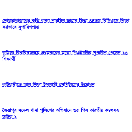
দোয়ারাবাজারের কৃতি কন্যা শারমিন জাহান মিতা ৪৪তম বিসিএসে শিক্ষা
ক্যাডারে সুপারিশপ্রাপ্ত
কুমিল্লা বিশ্ববিদ্যালয়ে প্রথমবারের মতো পিএইচডির সুপারিশ পেলেন ১৩
শিক্ষার্থী
কটিয়াদীতে আল শিফা ইসলামী হসপিটালের উদ্বোধন
জৈন্তাপুর মডেল থানা পুলিশের অভিযানে ৬৫ পিস ভারতীয় কম্বলসহ
আটক ১