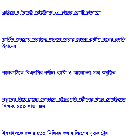
এপ্রিলে ৭ দিনেই রেমিট্যান্স ১০ হাজার কোটি ছাড়ালো
মার্কিন অবরোধ অব্যাহত থাকলে আবার হরমুজ প্রণালি বন্ধের হুমকি
ইরানের
ঝালকাঠিতে বিএনপির বর্ণাঢ্য র‍্যালি ও আলোচনা সভা অনুষ্ঠিত
বন্ধুদের নিয়ে চায়ের দোকানে এইচএসসি পরীক্ষার খাতা দেখছিলেন
শিক্ষক, ৪০০ খাতা জব্দ
ইসরাইলকে রক্ষায় ৮১০ মিলিয়ন ডলার নিঃশেষ যুক্তরাষ্ট্রের