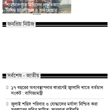
শাহজাদপুরে মিছিলের প্রস্তুতিকালে
জ্বালানি খাতে বর্তমা
নিষিদ্ধ ছাত্রলীগের ৪ জন গ্রেপ্তার
বাণিজ্যমন্ত্রী
জনপ্রিয় নিউজ
মাভাবিপ্রবির শিক্ষক দম্পতির একই
কোন পেশার মানুষরা
সঙ্গে পিএইচডি অর্জন
জড়ান?
সর্বশেষ - জাতীয়
১৭ বছরের অব্যবস্থাপনার কারণেই জ্বালানি খাতে বর্তমান
সংকট : বাণিজ্যমন্ত্রী
জুলাই শহিদ পরিবার ও যোদ্ধাদের মর্যাদা নিশ্চিত করা
সরকারের পবিত্র দায়িত্ব: ভারপ্রাপ্ত রাষ্ট্রপতি