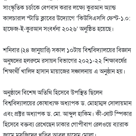
সাংস্কৃতিক চর্চাকে বেগবান করার লক্ষ্যে কুরআন অ্যান্ড
কালচারাল স্টাডি ক্লাবের উদ্যোগে ‘কিউসিএসসি ফেস্ট-১.০:
হাফেজ-ই-কুরআন সংবর্ধনা ২০২৬’ অনুষ্ঠিত হয়েছে।
‎শনিবার (২৪ জানুয়ারি) সকাল ১০টায় বিশ্ববিদ্যালয়ের বিজ্ঞান
অনুষদের হলরুমে রসায়ন বিভাগের ২০২১-২২ শিক্ষাবর্ষের
শিক্ষার্থী খালিদ হাসান মায়াজের সঞ্চালনায় এ অনুষ্ঠান হয়।
‎অনুষ্ঠানে বিশেষ অতিথি হিসেবে উপস্থিত ছিলেন
বিশ্ববিদ্যালয়ের কোষাধ্যক্ষ অধ্যাপক ড. মোহাম্মদ সোলায়মান
এবং প্রক্টর অধ্যাপক ড. মো. আব্দুল হাকিম। কী-নোট স্পিকার
হিসেবে বক্তব্য রেখেছেন ঢাকার গোপীবাগ রেলওয়ে ব্যারাক
জামে মসজিদের খতিব আবুল হাসেম মোল্লা।