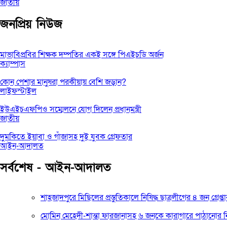
জাতীয়
জনপ্রিয় নিউজ
মাভাবিপ্রবির শিক্ষক দম্পতির একই সঙ্গে পিএইচডি অর্জন
ক্যাম্পাস
কোন পেশার মানুষরা পরকীয়ায় বেশি জড়ান?
লাইফস্টাইল
ইউএইচএফপিও সম্মেলনে যোগ দিলেন প্রধানমন্ত্রী
জাতীয়
দুমকিতে ইয়াবা ও গাঁজাসহ দুই যুবক গ্রেফতার
আইন-আদালত
সর্বশেষ - আইন-আদালত
শাহজাদপুরে মিছিলের প্রস্তুতিকালে নিষিদ্ধ ছাত্রলীগের ৪ জন গ্রেপ্ত
মোমিন মেহেদী-শান্তা ফারজানাসহ ৬ জনকে কারাগারে পাঠানোর নি