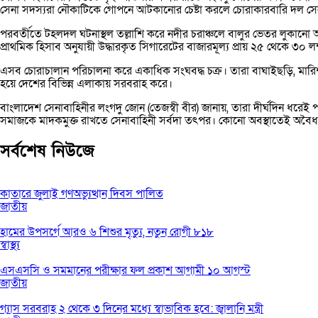
সেনা সদস্যরা নৌকাটিকে গোপনে আটকানোর চেষ্টা করলে চোরাকারবারি দল সেনাবা
পরবর্তীতে টহলদল ঘটনাস্থল তল্লাশি করে নদীর চরাঞ্চলে বালুর ভেতর লুকানো অব
প্রাথমিক হিসাব অনুযায়ী উদ্ধারকৃত সিগারেটের বাজারমূল্য প্রায় ২৫ থেকে ৩০ লক
এসব চোরাচালান পরিচালনা করে একাধিক সংঘবদ্ধ চক্র। তারা বাঘাইছড়ি, মারিশ্
হয়ে দেশের বিভিন্ন এলাকায় সরবরাহ করে।
বাংলাদেশ সেনাবাহিনীর লংগদু জোন (তেজস্বী বীর) জানায়, তারা দীর্ঘদিন ধরেই প
সমাজকে মাদকমুক্ত রাখতে সেনাবাহিনী সর্বদা তৎপর। কোনো অবস্থাতেই অবৈধ
সর্বশেষ নিউজে
কাতারে জুলাই গণঅভ্যুত্থান দিবস পালিত
জাতীয়
হামের উপসর্গে আরও ৬ শিশুর মৃত্যু, নতুন রোগী ৮১৮
স্বাস্থ্য
এসএসসি ও সমমানের পরীক্ষার ফল প্রকাশ আগামী ১০ আগস্ট
জাতীয়
গ্যাস সরবরাহ ২ থেকে ৩ দিনের মধ্যে স্বাভাবিক হবে: জ্বালানি মন্ত্রী