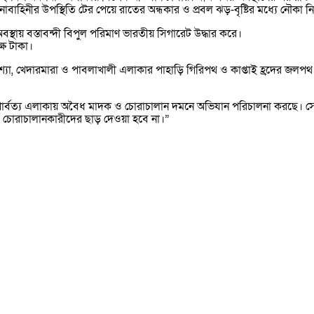
হিনীর উপস্থিতি টের পেয়ে রাতের অন্ধকার ও প্রবল ঝড়-বৃষ্টির মধ্যে নৌকা ন
স্থায় বস্তাবন্দী বিপুল পরিমাণ ভারতীয় সিগারেট উদ্ধার করে।
্ষ টাকা।
যা, খেদারমারা ও পাবলাখালী এলাকার পাহাড়ি গিরিপথ ও কাপ্তাই হ্রদের জলপথ ব
ার্বত্য এলাকায় অবৈধ মাদক ও চোরাচালান দমনে অভিযান পরিচালনা করছে। সেনা সূত
 চোরাচালানকারীদের ছাড় দেওয়া হবে না।”