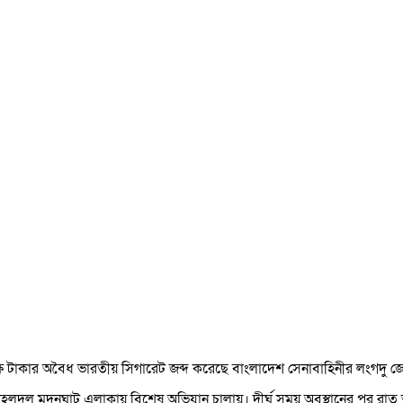
লক্ষ টাকার অবৈধ ভারতীয় সিগারেট জব্দ করেছে বাংলাদেশ সেনাবাহিনীর লংগদু জো
টহলদল মদনঘাট এলাকায় বিশেষ অভিযান চালায়। দীর্ঘ সময় অবস্থানের পর রাত