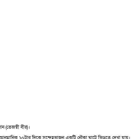
ন (তেজস্বী বীর)।
 আনুমানিক ১০টার দিকে সন্দেহভাজন একটি নৌকা ঘাটে ভিড়তে দেখা যায়।