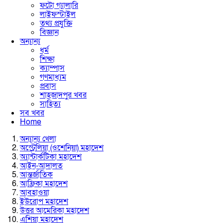
ফটো গ্যালারি
লাইফস্টাইল
তথ্য প্রযুক্তি
বিজ্ঞান
অন্যান্য
ধর্ম
শিক্ষা
ক্যাম্পাস
গণমাধ্যম
প্রবাস
শাহজাদপুর খবর
সাহিত্য
সব খবর
Home
অন্যান্য খেলা
অস্ট্রেলিয়া (ওশেনিয়া) মহাদেশ
অ্যান্টার্কটিকা মহাদেশ
আইন-আদালত
আন্তর্জাতিক
আফ্রিকা মহাদেশ
আবহাওয়া
ইউরোপ মহাদেশ
উত্তর আমেরিকা মহাদেশ
এশিয়া মহাদেশ