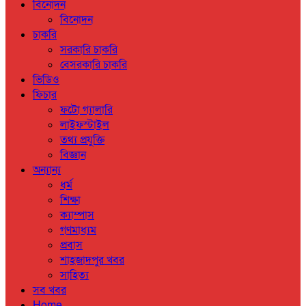
বিনোদন
বিনোদন
চাকরি
সরকারি চাকরি
বেসরকারি চাকরি
ভিডিও
ফিচার
ফটো গ্যালারি
লাইফস্টাইল
তথ্য প্রযুক্তি
বিজ্ঞান
অন্যান্য
ধর্ম
শিক্ষা
ক্যাম্পাস
গণমাধ্যম
প্রবাস
শাহজাদপুর খবর
সাহিত্য
সব খবর
Home