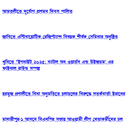
আমতলীতে দূর্যোগ প্রশমন দিবস পালিত
জাবিতে এন্টিবায়োটিক রেজিস্ট্যান্স বিষয়ক শীর্ষক সেমিনার অনুষ্ঠিত
খুবিতে “ইগনাইট ২০২৫: ব্যাটল অব ওয়ার্ডস এন্ড উইজডম’ এর
ফাইনাল রাউন্ড সম্পন্ন
হরমুজ প্রণালীতে বিনা অনুমতিতে চলাচলের বিরুদ্ধে সতর্কবার্তা ইরানের
মাদারীপুর-১ আসনে বিএনপির সভায় আওয়ামী লীগ নেতাকর্মীদের ঢল