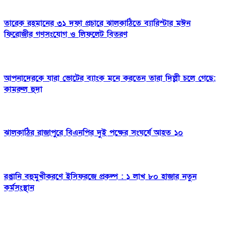
তারেক রহমানের ৩১ দফা প্রচারে ঝালকাঠিতে ব্যারিস্টার মঈন
ফিরোজীর গণসংযোগ ও লিফলেট বিতরণ
আপনাদেরকে যারা ভোটের ব্যাংক মনে করতেন তারা দিল্লী চলে গেছে:
কামরুল হুদা
ঝালকাঠির রাজাপুরে বিএনপির দুই পক্ষের সংঘর্ষে আহত ১০
রপ্তানি বহুমুখীকরণে ইসিফরজে প্রকল্প : ১ লাখ ৮০ হাজার নতুন
কর্মসংস্থান