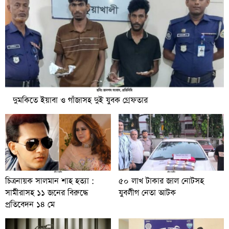
দুমকিতে ইয়াবা ও গাঁজাসহ দুই যুবক গ্রেফতার
চিত্রনায়ক সালমান শাহ হত্যা :
৫০ লাখ টাকার জাল নোটসহ
সামীরাসহ ১১ জনের বিরুদ্ধে
যুবলীগ নেতা আটক
প্রতিবেদন ১৪ মে