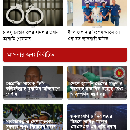
চাকসু নেতার ওপর হামলার প্রধান
ঈদগাঁও থানার বিশেষ অভিযানে
আসামি গ্রেফতার
এক মদ ব্যাবসায়ী আটক
আপনার জন্য নির্বাচিত
বেরোবির সাবেক ভিসি
দেশে জ্বালানি তেলের মজুদ ও
কলিমউল্লাহ দুর্নীতির অভিযোগে
সরবরাহ স্বাভাবিক রয়েছে: তথ্য
গ্রেপ্তার
ও সম্প্রচার মন্ত্রণালয়
জনসংযোগ ও নিরাপত্তার
সার্বভৌমত্ব ও দেশমাতৃকায়
মিশ্রণে দায়িত্ব পালনে
সুরক্ষার শপথ নিয়েছেন নবীন
এসএসএফ-এর প্রতি প্রধান