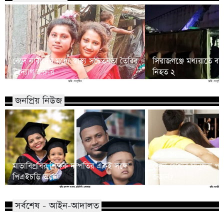
বেদে নারীদের মধ্যে স্বাস্থ্য সচেতনতা তৈরির
সিরাজগঞ্জে মধ্যরাতে বাস
উদ্যোগ জরুরি
নিহত ২
জনপ্রিয় নিউজ
মাভাবিপ্রবির শিক্ষক দম্পতির একই সঙ্গে
কোন পেশার মানুষরা পর
পিএইচডি অর্জন
জড়ান?
সর্বশেষ - আইন-আদালত