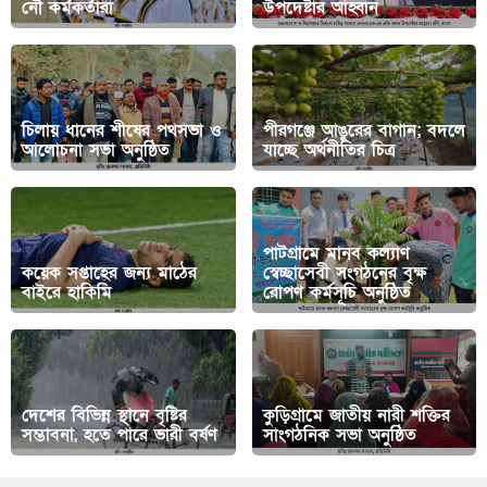
নৌ কর্মকর্তারা
উপদেষ্টার আহ্বান
চিলায় ধানের শীষের পথসভা ও
পীরগঞ্জে আঙুরের বাগান; বদলে
আলোচনা সভা অনুষ্ঠিত
যাচ্ছে অর্থনীতির চিত্র
পাটগ্রামে মানব কল্যাণ
কয়েক সপ্তাহের জন্য মাঠের
স্বেচ্ছাসেবী সংগঠনের বৃক্ষ
বাইরে হাকিমি
রোপণ কর্মসূচি অনুষ্ঠিত
দেশের বিভিন্ন স্থানে বৃষ্টির
কুড়িগ্রামে জাতীয় নারী শক্তির
সম্ভাবনা, হতে পারে ভারী বর্ষণ
সাংগঠনিক সভা অনুষ্ঠিত