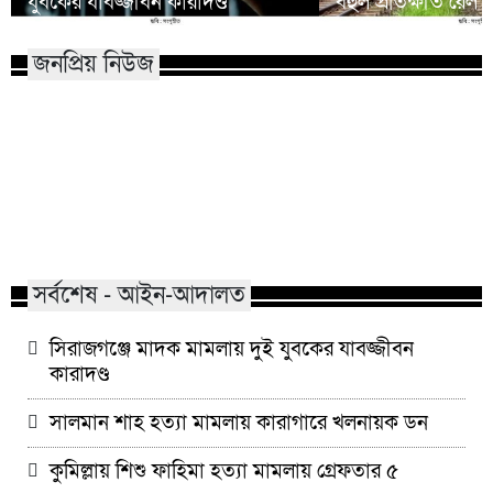
যুবকের যাবজ্জীবন কারাদণ্ড
বহুল প্রতিক্ষীত রেল 
জনপ্রিয় নিউজ
মাভাবিপ্রবির শিক্ষক দম্পতির একই
কোন পেশার মানুষরা
সঙ্গে পিএইচডি অর্জন
জড়ান?
সর্বশেষ - আইন-আদালত
সিরাজগঞ্জে মাদক মামলায় দুই যুবকের যাবজ্জীবন
কারাদণ্ড
সালমান শাহ হত্যা মামলায় কারাগারে খলনায়ক ডন
কুমিল্লায় শিশু ফাহিমা হত্যা মামলায় গ্রেফতার ৫