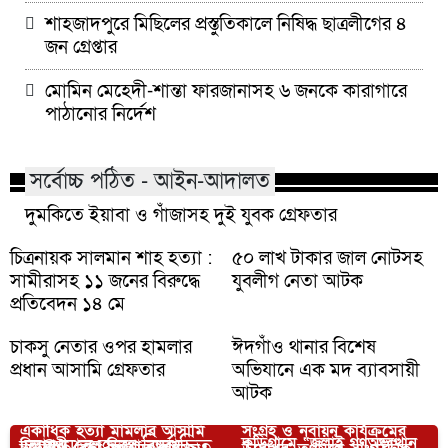
শাহজাদপুরে মিছিলের প্রস্তুতিকালে নিষিদ্ধ ছাত্রলীগের ৪
জন গ্রেপ্তার
মোমিন মেহেদী-শান্তা ফারজানাসহ ৬ জনকে কারাগারে
পাঠানোর নির্দেশ
সর্বোচ্চ পঠিত - আইন-আদালত
দুমকিতে ইয়াবা ও গাঁজাসহ দুই যুবক গ্রেফতার
চিত্রনায়ক সালমান শাহ হত্যা :
৫০ লাখ টাকার জাল নোটসহ
সামীরাসহ ১১ জনের বিরুদ্ধে
যুবলীগ নেতা আটক
প্রতিবেদন ১৪ মে
চাকসু নেতার ওপর হামলার
ঈদগাঁও থানার বিশেষ
প্রধান আসামি গ্রেফতার
অভিযানে এক মদ ব্যাবসায়ী
আটক
কাঁঠালিয়ায় বিএনপির সদস্য
একাধিক হত্যা মামলার আসামি
সংগ্রহ ও নবায়ন কার্যক্রমের
আপনার জন্য নির্বাচিত
কুড়িগ্রামে “জুলাই গণঅভ্যুত্থান
চিলমারী তেল ডিপো রক্ষায়