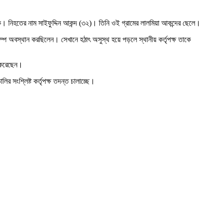
বক। নিহতের নাম সাইফুদ্দিন আকন্দ (৩২)। তিনি ওই গ্রামের লালমিয়া আকন্দের ছেলে।
পে অবস্থান করছিলেন। সেখানে হঠাৎ অসুস্থ হয়ে পড়লে স্থানীয় কর্তৃপক্ষ তাকে
া করেছেন।
র সংশ্লিষ্ট কর্তৃপক্ষ তদন্ত চালাচ্ছে।