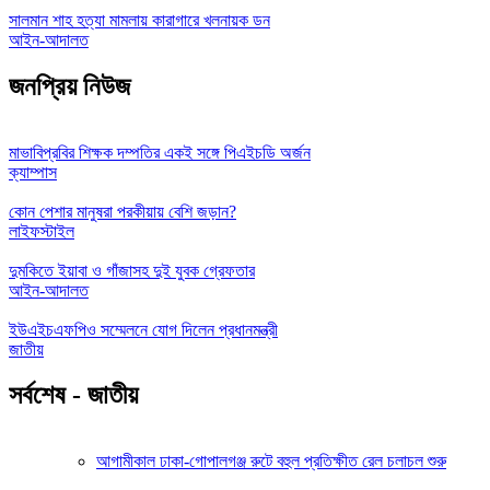
সালমান শাহ হত্যা মামলায় কারাগারে খলনায়ক ডন
আইন-আদালত
জনপ্রিয় নিউজ
মাভাবিপ্রবির শিক্ষক দম্পতির একই সঙ্গে পিএইচডি অর্জন
ক্যাম্পাস
কোন পেশার মানুষরা পরকীয়ায় বেশি জড়ান?
লাইফস্টাইল
দুমকিতে ইয়াবা ও গাঁজাসহ দুই যুবক গ্রেফতার
আইন-আদালত
ইউএইচএফপিও সম্মেলনে যোগ দিলেন প্রধানমন্ত্রী
জাতীয়
সর্বশেষ - জাতীয়
আগামীকাল ঢাকা-গোপালগঞ্জ রুটে বহুল প্রতিক্ষীত রেল চলাচল শুরু