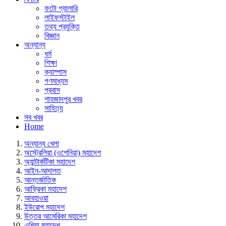
ফটো গ্যালারি
লাইফস্টাইল
তথ্য প্রযুক্তি
বিজ্ঞান
অন্যান্য
ধর্ম
শিক্ষা
ক্যাম্পাস
গণমাধ্যম
প্রবাস
শাহজাদপুর খবর
সাহিত্য
সব খবর
Home
অন্যান্য খেলা
অস্ট্রেলিয়া (ওশেনিয়া) মহাদেশ
অ্যান্টার্কটিকা মহাদেশ
আইন-আদালত
আন্তর্জাতিক
আফ্রিকা মহাদেশ
আবহাওয়া
ইউরোপ মহাদেশ
উত্তর আমেরিকা মহাদেশ
এশিয়া মহাদেশ