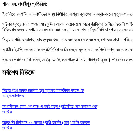
শাওন বল, মাদারীপুর প্রতিনিধি:
ইতালিতে দেশটির অভিবাসীদের জন্য নির্ধারিত আশ্রয় ক্যাম্পে অবস্থানকালে মৃত্যুবরণ 
পরিবার সূত্রে জানা গেছে, সাইফুদ্দিন আকন্দ কয়েক মাস আগে জীবিকার তাগিদে ইতালি প
চিকিৎসার জন্য হাসপাতালে নেওয়ার চেষ্টা করে। তবে শেষ পর্যন্ত তিনি হাসপাতালে নেওয়
নিহতের পরিবার জানায়, তার মৃত্যুর খবর পেয়ে এলাকায় নেমে এসেছে শোকের ছায়া। পরিব
স্থানীয় ইউপি সদস্য ও জনপ্রতিনিধিরা জানিয়েছেন, দূতাবাস ও সংশ্লিষ্ট দপ্তরের সঙ্গে য
গ্রামের প্রতিবেশীরা বলেন, সাইফুদ্দিন ছিলেন শান্ত-শিষ্ট ও পরিশ্রমী যুবক। পরিবারের স
সর্বশেষ নিউজে
সিরাজগঞ্জে মাদক মামলায় দুই যুবকের যাবজ্জীবন কারাদণ্ড
আইন-আদালত
আগামীকাল ঢাকা-গোপালগঞ্জ রুটে বহুল প্রতিক্ষীত রেল চলাচল শুরু
জাতীয়
রাষ্ট্রপতি নির্বাচনে ১১ দলের প্রার্থী কর্নেল (অব.) অলি আহমদ
জাতীয়